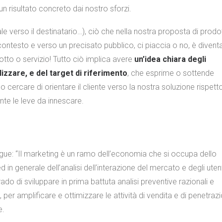
e un risultato concreto dai nostro sforzi.
e verso il destinatario…), ciò che nella nostra proposta di prodot
contesto e verso un precisato pubblico, ci piaccia o no, è divent
otto o servizio! Tutto ciò implica avere
un’idea chiara degli
lizzare, e del target di riferimento
, che esprime o sottende
 cercare di orientare il cliente verso la nostra soluzione rispett
nte le leve da innescare.
egue: “Il marketing è un ramo dell’economia che si occupa dello
 in generale dell’analisi dell’interazione del mercato e degli utent
grado di sviluppare in prima battuta analisi preventive razionali e
er amplificare e ottimizzare le attività di vendita e di penetraz
e.