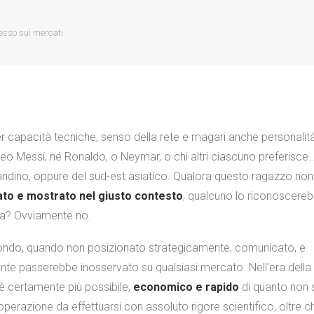
cesso sui mercati
apacità tecniche, senso della rete e magari anche personalità
Leo Messi, né Ronaldo, o Neymar, o chi altri ciascuno preferisce
 andino, oppure del sud-est asiatico. Qualora questo ragazzo non
zato e mostrato nel giusto contesto
, qualcuno lo riconoscere
eta? Ovviamente no.
mondo, quando non posizionato strategicamente, comunicato, e
te passerebbe inosservato su qualsiasi mercato. Nell’era della
 è certamente più possibile,
economico e rapido
di quanto non 
n’operazione da effettuarsi con assoluto rigore scientifico, oltre c