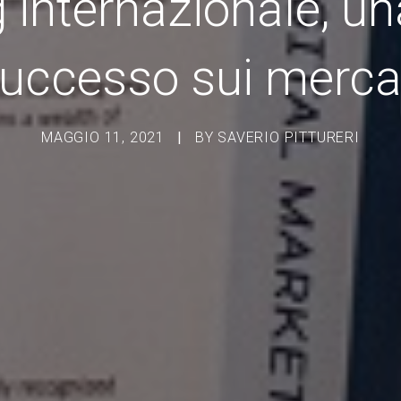
g internazionale, un
uccesso sui merca
MAGGIO 11, 2021
|
BY
SAVERIO PITTURERI