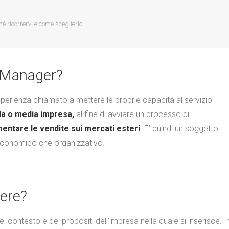
 ricorrervi e come sceglierlo
 Manager?
erienza chiamato a mettere le proprie capacità al servizio
la o media impresa,
al fine di avviare un processo di
entare le vendite sui mercati esteri
. E’ quindi un soggetto
 economico che organizzativo.
vere?
 contesto e dei propositi dell’impresa nella quale si inserisce. I