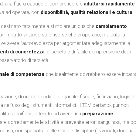
i di una figura capace di comprendere e
adattarsi rapidamente 
ova ad operare, con
disponibilità, qualità relazionali e cultura
.
 destinato fatalmente a stimolare un qualche
cambiamento
un impatto virtuoso sulle risorse che vi operano, ma data la
eve avere l’autorevolezza per argomentare adeguatamente la
menti di concretezza
, di serietà e di facile comprensione degli
 osservatorio di terzietà.
nale di competenze
che idealmente dovrebbero essere incarn
ne, di ordine giuridico, doganale, fiscale, finanziario, logistic
ell’uso degli strumenti informatici. Il TEM pertanto, pur non
alità specifiche, è tenuto ad avere una
preparazione
are correttamente le attività e prevenire errori sanguinosi, ma p
ausa, con specialisti delle singole discipline (avvocati, doganalis