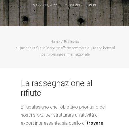
MARZO 13, 2022
|
BY
SAVERIO PITTURERI
Home
Business
Quando i rifiuti alle nostre offerte commerciali, fanno bene al
nostro business internazionale
La rassegnazione al
rifiuto
E’ lapalissiano che l’obiettivo prioritario dei
nostri sforzi per strutturare un’attività di
export interessante, sia quello di
trovare