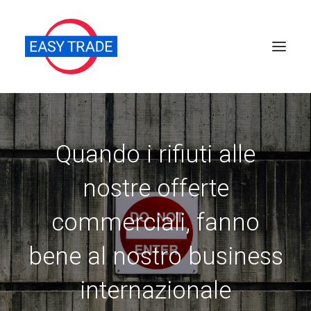
Perché sceglierci
Quando i rifiuti alle
Chi siamo
Servizi
nostre offerte
News
commerciali, fanno
Pubblicazioni
bene al nostro business
Contatti
Ricerca
internazionale