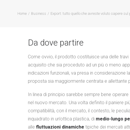
Home
Business
Export: tutto quello che avreste voluto sapere sul
Da dove partire
Come ovvio, il prodotto costituisce una delle travi 
acquisito che sia proceduto ad un più o meno ap
indicazioni funzionali, va presa in considerazione l
proposta sia maggiormente centrata e allettante p
In linea di principio sarebbe sempre bene operare
nel nuovo mercato. Una volta definito il paniere più
compatibilità, con il mercato, il contesto, le peculi
inquadrato in un’ottica plastica, di
medio-lungo pe
alle
fluttuazioni dinamiche
tipiche dei mercati attu