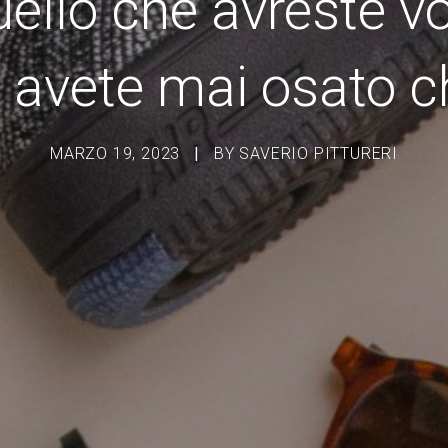
uello che avreste v
 avete mai osato ch
MARZO 19, 2023
|
BY
SAVERIO PITTURERI