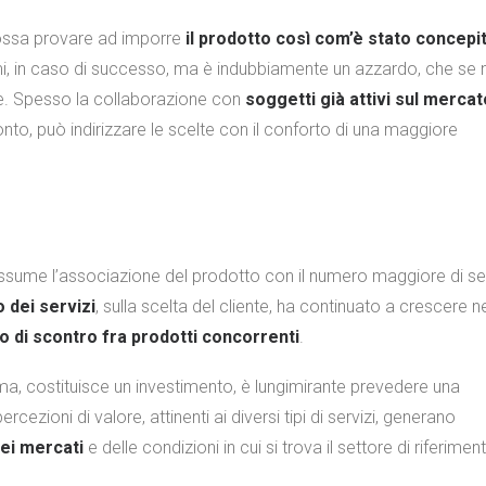
possa provare ad imporre
il prodotto così com’è stato concepi
rmi, in caso di successo, ma è indubbiamente un azzardo, che se 
te. Spesso la collaborazione con
soggetti già attivi sul mercat
to, può indirizzare le scelte con il conforto di una maggiore
assume l’associazione del prodotto con il numero maggiore di ser
 dei servizi
, sulla scelta del cliente, ha continuato a crescere ne
o di scontro fra prodotti concorrenti
.
sima, costituisce un investimento, è lungimirante prevedere una
cezioni di valore, attinenti ai diversi tipi di servizi, generano
dei mercati
e delle condizioni in cui si trova il settore di riferimen