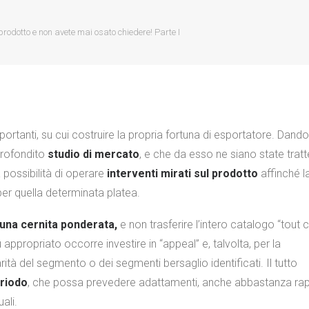
 prodotto e non avete mai osato chiedere! Parte I
portanti, su cui costruire la propria fortuna di esportatore. Dand
profondito
studio di mercato
, e che da esso ne siano state tratt
a possibilità di operare
interventi mirati sul prodotto
affinché l
er quella determinata platea.
una cernita ponderata,
e non trasferire l’intero catalogo “tout c
 appropriato occorre investire in “appeal” e, talvolta, per la
arità del segmento o dei segmenti bersaglio identificati. Il tutto
riodo
, che possa prevedere adattamenti, anche abbastanza rapi
ali.