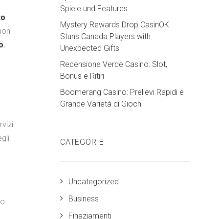
Spiele und Features
to
Mystery Rewards Drop CasinOK
non
Stuns Canada Players with
o
,
Unexpected Gifts
Recensione Verde Casino: Slot,
Bonus e Ritiri
Boomerang Casino: Prelievi Rapidi e
Grande Varietà di Giochi
vizi
gli
CATEGORIE
Uncategorized
Business
to.
Finaziamenti