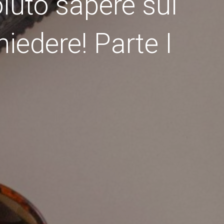
oluto sapere sul
iedere! Parte I