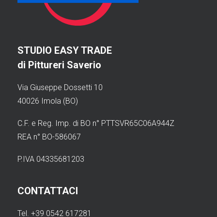
STUDIO EASY TRADE
di Pittureri Saverio
Via Giuseppe Dossetti 10
40026 Imola (BO)
C.F. e Reg. Imp. di BO n° PTTSVR65C06A944Z
REA n° BO-586067
P.IVA 04335681203
CONTATTACI
Tel. +39 0542 617281