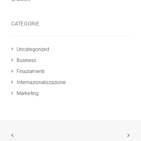
CATEGORIE
Uncategorized
Business
Finaziamenti
Internazionalizzazione
Marketing