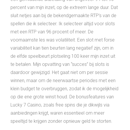
percent van mijn inzet, op de extreem lange duur. Dat
sluit netjes aan bij de bekendgemaakte RTP’s van de
spellen die ik selecteer. Ik selecteer altijd voor slots
met een RTP van 96 procent of meer. De
voornaamste les was volatiliteit. Een slot met forse
variabiliteit kan tien beurten lang negatief zijn, om in
de elfde speelbeurt plotseling 100 keer mijn inzet uit
te betalen. Mijn opvatting van “succes” bij slots is
daardoor gewijzigd. Het gaat niet om per sessie
winnen, maar om de neerwaartse periodes met een
klein budget te overbruggen, zodat ik de mogelijkheid
op die ene grote winst houd. De bonusfeatures van
Lucky 7 Casino, zoals free spins die je dikwijls via
aanbiedingen krijgt, waren essentieel om meer
speeltijd te krijgen zonder opnieuw geld te storten.