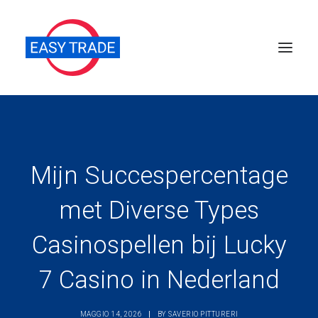
Perché sceglierci
Chi siamo
Mijn Succespercentage
Servizi
met Diverse Types
News
Pubblicazioni
Casinospellen bij Lucky
Contatti
7 Casino in Nederland
Ricerca
MAGGIO 14, 2026
|
BY
SAVERIO PITTURERI