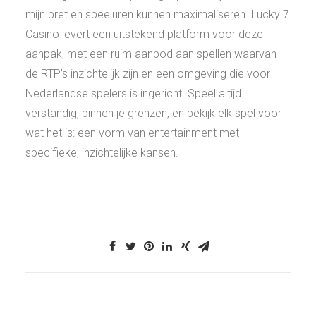
mijn pret en speeluren kunnen maximaliseren. Lucky 7
Casino levert een uitstekend platform voor deze
aanpak, met een ruim aanbod aan spellen waarvan
de RTP’s inzichtelijk zijn en een omgeving die voor
Nederlandse spelers is ingericht. Speel altijd
verstandig, binnen je grenzen, en bekijk elk spel voor
wat het is: een vorm van entertainment met
specifieke, inzichtelijke kansen.