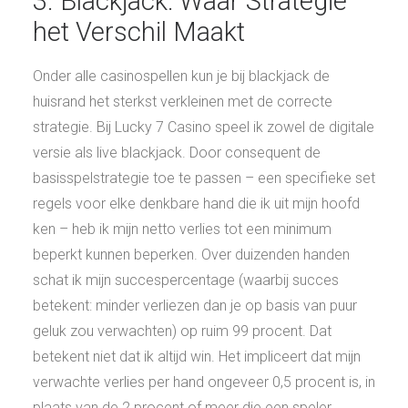
3. Blackjack: Waar Strategie
het Verschil Maakt
Onder alle casinospellen kun je bij blackjack de
huisrand het sterkst verkleinen met de correcte
strategie. Bij Lucky 7 Casino speel ik zowel de digitale
versie als live blackjack. Door consequent de
basisspelstrategie toe te passen – een specifieke set
regels voor elke denkbare hand die ik uit mijn hoofd
ken – heb ik mijn netto verlies tot een minimum
beperkt kunnen beperken. Over duizenden handen
schat ik mijn succespercentage (waarbij succes
betekent: minder verliezen dan je op basis van puur
geluk zou verwachten) op ruim 99 procent. Dat
betekent niet dat ik altijd win. Het impliceert dat mijn
verwachte verlies per hand ongeveer 0,5 procent is, in
plaats van de 2 procent of meer die een speler