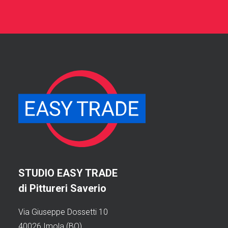
STUDIO EASY TRADE
di Pittureri Saverio
Via Giuseppe Dossetti 10
40026 Imola (BO)