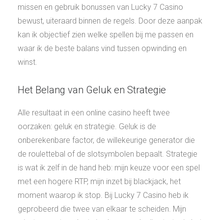
missen en gebruik bonussen van Lucky 7 Casino
bewust, uiteraard binnen de regels. Door deze aanpak
kan ik objectief zien welke spellen bij me passen en
waar ik de beste balans vind tussen opwinding en
winst.
Het Belang van Geluk en Strategie
Alle resultaat in een online casino heeft twee
oorzaken: geluk en strategie. Geluk is de
onberekenbare factor, de willekeurige generator die
de roulettebal of de slotsymbolen bepaalt. Strategie
is wat ik zelf in de hand heb: mijn keuze voor een spel
met een hogere RTP, mijn inzet bij blackjack, het
moment waarop ik stop. Bij Lucky 7 Casino heb ik
geprobeerd die twee van elkaar te scheiden. Mijn