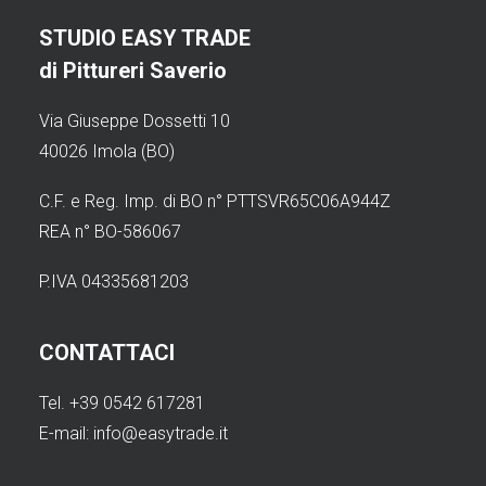
STUDIO EASY TRADE
di Pittureri Saverio
Via Giuseppe Dossetti 10
40026 Imola (BO)
C.F. e Reg. Imp. di BO n° PTTSVR65C06A944Z
REA n° BO-586067
P.IVA 04335681203
CONTATTACI
Tel. +39 0542 617281
E-mail:
info@easytrade.it