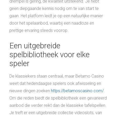
drempel is gering, de kwaliteit uitstekend. Je hebt
geen diepgaande kennis nodig om te van start te
gaan. Het platform leidt je op een natuurlijke manier
door het spelaanbod, waarbij een naadloze en
prettige ervaring steeds voorop.
Een uitgebreide
spelbibliotheek voor elke
speler
De klassiekers staan centraal, maar Betamo Casino
weet dat hedendaagse spelers ook afwisseling en
nieuwe dingen zoeken
https://betamoscasino.com/
.
Om die reden biedt de spelbibliotheek een gevarieerd
aanbod die verder reikt dan de klassieke tafelspellen.
Je treft er een uitgebreide collectie videoslots, van