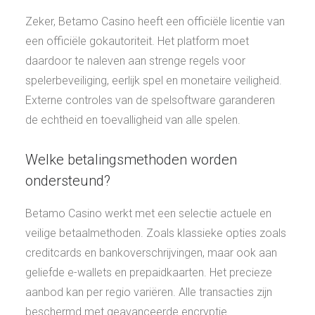
Zeker, Betamo Casino heeft een officiële licentie van
een officiële gokautoriteit. Het platform moet
daardoor te naleven aan strenge regels voor
spelerbeveiliging, eerlijk spel en monetaire veiligheid.
Externe controles van de spelsoftware garanderen
de echtheid en toevalligheid van alle spelen.
Welke betalingsmethoden worden
ondersteund?
Betamo Casino werkt met een selectie actuele en
veilige betaalmethoden. Zoals klassieke opties zoals
creditcards en bankoverschrijvingen, maar ook aan
geliefde e-wallets en prepaidkaarten. Het precieze
aanbod kan per regio variëren. Alle transacties zijn
beschermd met geavanceerde encryptie.