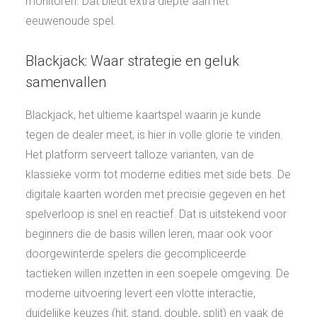
monitoren. Dat biedt extra diepte aan het
eeuwenoude spel.
Blackjack: Waar strategie en geluk
samenvallen
Blackjack, het ultieme kaartspel waarin je kunde
tegen de dealer meet, is hier in volle glorie te vinden.
Het platform serveert talloze varianten, van de
klassieke vorm tot moderne edities met side bets. De
digitale kaarten worden met precisie gegeven en het
spelverloop is snel en reactief. Dat is uitstekend voor
beginners die de basis willen leren, maar ook voor
doorgewinterde spelers die gecompliceerde
tactieken willen inzetten in een soepele omgeving. De
moderne uitvoering levert een vlotte interactie,
duidelijke keuzes (hit, stand, double, split) en vaak de