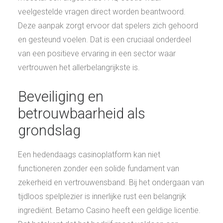
veelgestelde vragen direct worden beantwoord.
Deze aanpak zorgt ervoor dat spelers zich gehoord
en gesteund voelen. Dat is een cruciaal onderdeel
van een positieve ervaring in een sector waar
vertrouwen het allerbelangrijkste is.
Beveiliging en
betrouwbaarheid als
grondslag
Een hedendaags casinoplatform kan niet
functioneren zonder een solide fundament van
zekerheid en vertrouwensband. Bij het ondergaan van
tijdloos spelplezier is innerlijke rust een belangrijk
ingrediënt. Betamo Casino heeft een geldige licentie.