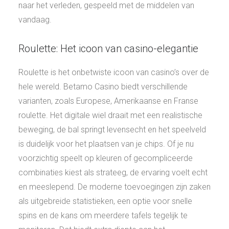
naar het verleden, gespeeld met de middelen van
vandaag.
Roulette: Het icoon van casino-elegantie
Roulette is het onbetwiste icoon van casino’s over de
hele wereld. Betamo Casino biedt verschillende
varianten, zoals Europese, Amerikaanse en Franse
roulette. Het digitale wiel draait met een realistische
beweging, de bal springt levensecht en het speelveld
is duidelijk voor het plaatsen van je chips. Of je nu
voorzichtig speelt op kleuren of gecompliceerde
combinaties kiest als strateeg, de ervaring voelt echt
en meeslepend. De moderne toevoegingen zijn zaken
als uitgebreide statistieken, een optie voor snelle
spins en de kans om meerdere tafels tegelijk te