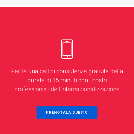
Sisal
La
Kingmaker
Slot
tua
–
Live
destinazione
Wo
—
definitiva:
jeder
Azione
gates
Spieler
in
of
ein
Per te una call di consulenza gratuita della
Tempo
olympus
König
durata di 15 minuti con i nostri
Reale
professionisti dell'internazionalizzazione
gratis
ist
su
Qualità
Kingmaker
Sisalslots
PRENOTALA SUBITO
e
Casino
affidabilità
bietet
I
sono
mehr
giochi