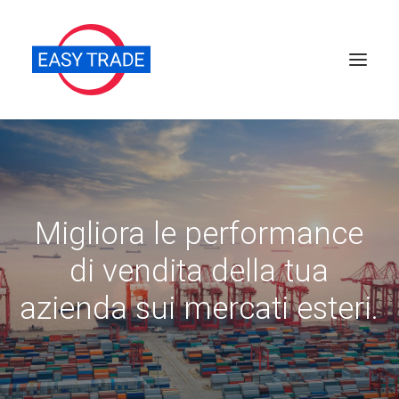
Perché sceglierci
Chi siamo
Migliora le performance
Servizi
di vendita della tua
News
Pubblicazioni
azienda sui mercati esteri.
Contatti
Ricerca