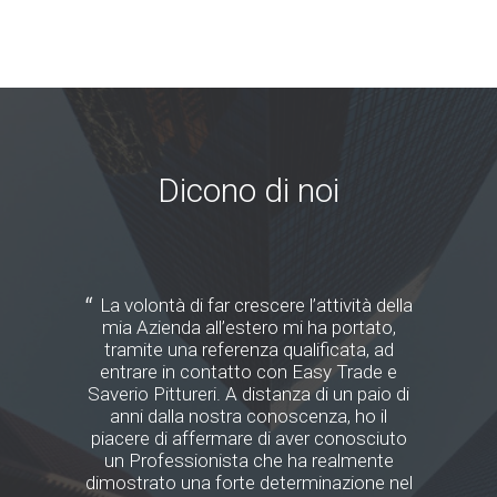
Dicono di noi
 anno
La volontà di far crescere l’attività della
mia Azienda all’estero mi ha portato,
Z
to
tramite una referenza qualificata, ad
äuß
entrare in contatto con Easy Trade e
Saverio Pittureri. A distanza di un paio di
anni dalla nostra conoscenza, ho il
int
o)
piacere di affermare di aver conosciuto
un Professionista che ha realmente
dimostrato una forte determinazione nel
zwi