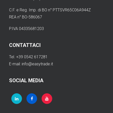
gratis
Neue
giocatori,
in
Spieler
C.F. e Reg. Imp. di BO n° PTTSVR65C06A944Z
sisal
Italia
werden
REA n° BO-586067
slot
è
mit
trasmette
P.IVA 04335681203
come
einem
roulette,
trovare
königlichen
blackjack
una
Willkommensbonus
CONTATTACI
e
piattaforma
begrüßt,
game
Tel. +39 0542 617281
che
der
show
E-mail:
info@easytrade.it
capisce
den
in
davvero
Einstieg
alta
cosa
besonders
SOCIAL MEDIA
definizione.
vogliono
attraktiv
i
macht.
Nel
giocatori.
casinò
L'equilibrio
live