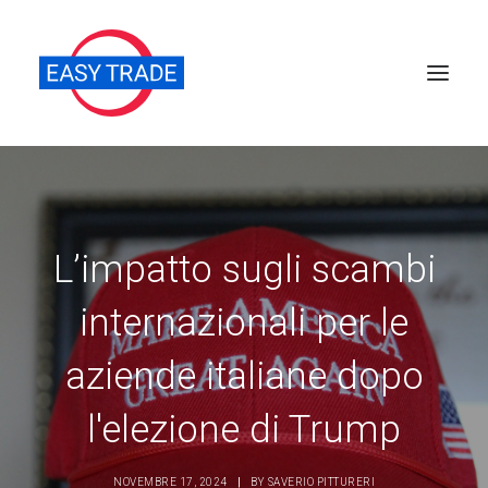
Perché sceglierci
Chi siamo
L’impatto sugli scambi
Servizi
internazionali per le
News
Pubblicazioni
aziende italiane dopo
Contatti
l'elezione di Trump
Ricerca
NOVEMBRE 17, 2024
|
BY
SAVERIO PITTURERI