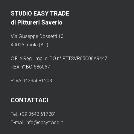
STUDIO EASY TRADE
di Pittureri Saverio
Via Giuseppe Dossetti 10
40026 Imola (BO)
C.F. e Reg. Imp. di BO n° PTTSVR65C06A944Z
REA n° BO-586067
P.IVA 04335681203
CONTATTACI
Tel. +39 0542 617281
E-mail:
info@easytrade.it