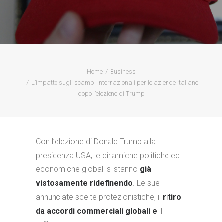
Home
Business
L’impatto sugli scambi internazionali per le aziende italiane
dopo l’elezione di Trump
Con l’elezione di Donald Trump alla
presidenza USA, le dinamiche politiche ed
economiche globali si stanno
già
vistosamente ridefinendo
. Le sue
annunciate scelte protezionistiche, il
ritiro
da accordi commerciali globali e
il