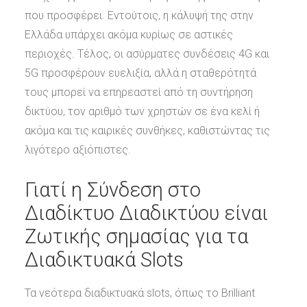
που προσφέρει. Εντούτοις, η κάλυψή της στην
Ελλάδα υπάρχει ακόμα κυρίως σε αστικές
περιοχές. Τέλος, οι ασύρματες συνδέσεις 4G και
5G προσφέρουν ευελιξία, αλλά η σταθερότητά
τους μπορεί να επηρεαστεί από τη συντήρηση
δικτύου, τον αριθμό των χρηστών σε ένα κελί ή
ακόμα και τις καιρικές συνθήκες, καθιστώντας τις
λιγότερο αξιόπιστες.
Γιατί η Σύνδεση στο
Διαδίκτυο Διαδικτύου είναι
Ζωτικής σημασίας για τα
Διαδικτυακά Slots
Τα νεότερα διαδικτυακά slots, όπως το Brilliant