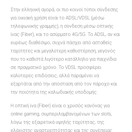
Στην ελληνική αγορά, οι πιο κοινοί τύποι σύνδεσης
για οικιακή χρήση είναι το ADSL/VDSL (μέσω
τηλεφωνικής γραμμής), η σύνδεση μέσω οπτικής
ίνας (Fiber), και το ασύρματο 4G/5G. Το ADSL, αν και
ευρέως διαθέσιμο, συχνά πάσχει από ασταθείς
ταχύτητες και μεγαλύτερη καθυστέρηση, γεγονός
που το καθιστά λιγότερο κατάλληλο για παιχνίδια
σε πραγματικό χρόνο. Το VDSL προσφέρει
καλύτερες επιδόσεις, αλλά παραμένει να
εξαρτάται από την απόσταση από τον πάροχο και
την ποιότητα της καλωδιακής υποδομής.
Η οπτική ίνα (Fiber) είναι ο χρυσός κανόνας για
online gaming, συμπεριλαμβανομένων των slots,
λόγω της εξαιρετικά υψηλής ταχύτητας, της
ελάχιστης αναστρεπτότητας και της συνέπειας