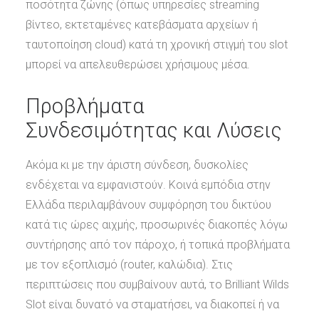
ποσότητα ζώνης (όπως υπηρεσίες streaming
βίντεο, εκτεταμένες κατεβάσματα αρχείων ή
ταυτοποίηση cloud) κατά τη χρονική στιγμή του slot
μπορεί να απελευθερώσει χρήσιμους μέσα.
Προβλήματα
Συνδεσιμότητας και Λύσεις
Ακόμα κι με την άριστη σύνδεση, δυσκολίες
ενδέχεται να εμφανιστούν. Κοινά εμπόδια στην
Ελλάδα περιλαμβάνουν συμφόρηση του δικτύου
κατά τις ώρες αιχμής, προσωρινές διακοπές λόγω
συντήρησης από τον πάροχο, ή τοπικά προβλήματα
με τον εξοπλισμό (router, καλώδια). Στις
περιπτώσεις που συμβαίνουν αυτά, το Brilliant Wilds
Slot είναι δυνατό να σταματήσει, να διακοπεί ή να