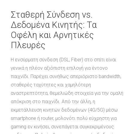
Σταθερή Σύνδεση vs.
Δεδομένα Κινητής: Τα
Οφέλη και Αρνητικές
Πλευρές
Η ενσύρματη σύνδεση (DSL, Fiber) στο σπίτι είναι
γενικά η πλέον αξιόπιστη επιλογή για έντονο
παιχνίδι. Παρέχει συνήθως απεριόριστο bandwidth,
σταθερές ταχύτητες και χαμηλότερη
αναστρεπτότητα, θεμελιώδη στοιχεία για την ομαλή
απόκριση στο παιχνίδι. Από την άλλη, η
εκμετάλλευση κινητών δεδομένων (4G/5G) μέσω
smartphone ή router, μολονότι πολύ εύχρηστη για
gaming εν κινήσει, συνεπάγεται συγκεκριμένους