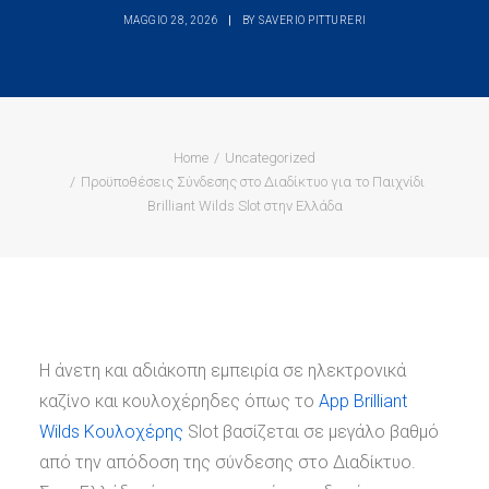
MAGGIO 28, 2026
|
BY
SAVERIO PITTURERI
Home
Uncategorized
Προϋποθέσεις Σύνδεσης στο Διαδίκτυο για το Παιχνίδι
Brilliant Wilds Slot στην Ελλάδα
Η άνετη και αδιάκοπη εμπειρία σε ηλεκτρονικά
καζίνο και κουλοχέρηδες όπως το
App Brilliant
Wilds Κουλοχέρης
Slot βασίζεται σε μεγάλο βαθμό
από την απόδοση της σύνδεσης στο Διαδίκτυο.