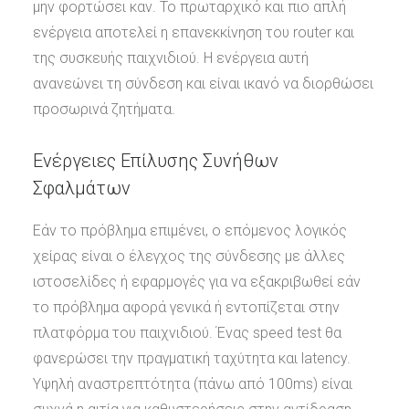
μην φορτώσει καν. Το πρωταρχικό και πιο απλή
ενέργεια αποτελεί η επανεκκίνηση του router και
της συσκευής παιχνιδιού. Η ενέργεια αυτή
ανανεώνει τη σύνδεση και είναι ικανό να διορθώσει
προσωρινά ζητήματα.
Ενέργειες Επίλυσης Συνήθων
Σφαλμάτων
Εάν το πρόβλημα επιμένει, ο επόμενος λογικός
χείρας είναι ο έλεγχος της σύνδεσης με άλλες
ιστοσελίδες ή εφαρμογές για να εξακριβωθεί εάν
το πρόβλημα αφορά γενικά ή εντοπίζεται στην
πλατφόρμα του παιχνιδιού. Ένας speed test θα
φανερώσει την πραγματική ταχύτητα και latency.
Υψηλή αναστρεπτότητα (πάνω από 100ms) είναι