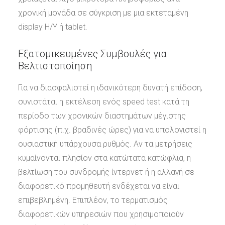
χρονική μονάδα σε σύγκριση με μια εκτεταμένη
display Η/Υ ή tablet.
Εξατομικευμένες Συμβουλές για
Βελτιστοποίηση
Για να διασφαλιστεί η ιδανικότερη δυνατή επίδοση,
συνιστάται η εκτέλεση ενός speed test κατά τη
περίοδο των χρονικών διαστημάτων μέγιστης
φόρτισης (π.χ. βραδινές ώρες) για να υπολογιστεί η
ουσιαστική υπάρχουσα ρυθμός. Αν τα μετρήσεις
κυμαίνονται πλησίον στα κατώτατα κατώφλια, η
βελτίωση του συνδρομής ίντερνετ ή η αλλαγή σε
διαφορετικό προμηθευτή ενδέχεται να είναι
επιβεβλημένη. Επιπλέον, το τερματισμός
διαφορετικών υπηρεσιών που χρησιμοποιούν