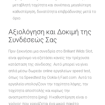
μεταβλητή ταχύτητα και συνέπεια, μεγαλύτερη
καθυστέρηση, δυνατότητα επιβράδυνσης μετά το
όριο.
Αξιολόγηση και Δοκιμή της
Συνδέσεώς Σας
Πριν ξεκινήσει μια συνεδρία στο Brilliant Wilds Slot,
είναι φρόνιμο να εξετάσει κανείς την τρέχουσα
κατάσταση της σύνδεσης. Αυτό μπορεί να γίνει
απλά μέσω δωρεάν online εργαλείων speed test,
όπως τα Speedtest by Ookla ή Fast.com. Αυτά τα
εργαλεία υπολογίζουν την ταχύτητα λήψης, την
ταχύτητα αποστολής και κυρίως την
αναστρεπτότητα (ping). Η καθυστέρηση είναι ο
χρόνος που χρειάζεται ένα μικρό πακέτο