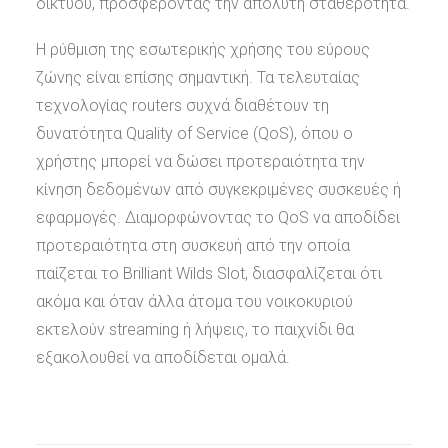
δικτύου, προσφέροντας την απόλυτη σταθερότητα.
Η ρύθμιση της εσωτερικής χρήσης του εύρους
ζώνης είναι επίσης σημαντική. Τα τελευταίας
τεχνολογίας routers συχνά διαθέτουν τη
δυνατότητα Quality of Service (QoS), όπου ο
χρήστης μπορεί να δώσει προτεραιότητα την
κίνηση δεδομένων από συγκεκριμένες συσκευές ή
εφαρμογές. Διαμορφώνοντας το QoS να αποδίδει
προτεραιότητα στη συσκευή από την οποία
παίζεται το Brilliant Wilds Slot, διασφαλίζεται ότι
ακόμα και όταν άλλα άτομα του νοικοκυριού
εκτελούν streaming ή λήψεις, το παιχνίδι θα
εξακολουθεί να αποδίδεται ομαλά.