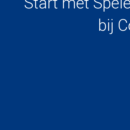
Start met Spe
bij 