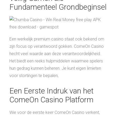
Fundamenteel Grondbeginsel
Een werkelijk premium casino staat ook bekend om
zijn focus op verantwoord gokken. ComeOn Casino
hecht veel waarde aan deze verantwoordelijkheid.
Het biedt een reeks hulpmiddelen waarmee spelers
hun gedrag kunnen beheren. Je kunt eigen limieten
voor stortingen te bepalen,
Een Eerste Indruk van het
ComeOn Casino Platform
Wie voor de eerste keer ComeOn Casino verkent,