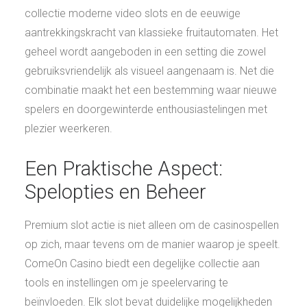
collectie moderne video slots en de eeuwige
aantrekkingskracht van klassieke fruitautomaten. Het
geheel wordt aangeboden in een setting die zowel
gebruiksvriendelijk als visueel aangenaam is. Net die
combinatie maakt het een bestemming waar nieuwe
spelers en doorgewinterde enthousiastelingen met
plezier weerkeren.
Een Praktische Aspect:
Spelopties en Beheer
Premium slot actie is niet alleen om de casinospellen
op zich, maar tevens om de manier waarop je speelt.
ComeOn Casino biedt een degelijke collectie aan
tools en instellingen om je speelervaring te
beïnvloeden. Elk slot bevat duidelijke mogelijkheden