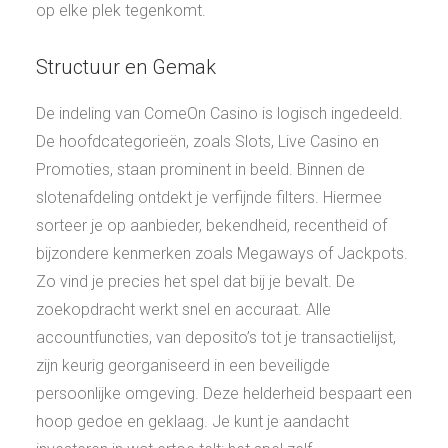
op elke plek tegenkomt.
Structuur en Gemak
De indeling van ComeOn Casino is logisch ingedeeld.
De hoofdcategorieën, zoals Slots, Live Casino en
Promoties, staan prominent in beeld. Binnen de
slotenafdeling ontdekt je verfijnde filters. Hiermee
sorteer je op aanbieder, bekendheid, recentheid of
bijzondere kenmerken zoals Megaways of Jackpots.
Zo vind je precies het spel dat bij je bevalt. De
zoekopdracht werkt snel en accuraat. Alle
accountfuncties, van deposito’s tot je transactielijst,
zijn keurig georganiseerd in een beveiligde
persoonlijke omgeving. Deze helderheid bespaart een
hoop gedoe en geklaag. Je kunt je aandacht