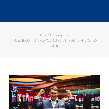
Home
Uncategorized
Jouw Bestemming voor Top Slot Actie in Nederland is ComeOn
Casino