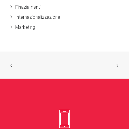
Finaziamenti
Internazionalizzazione
Marketing