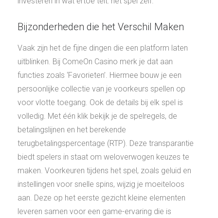
investeren in wat ertoe telt: het spel zelf.
Bijzonderheden die het Verschil Maken
Vaak zijn het de fijne dingen die een platform laten
uitblinken. Bij ComeOn Casino merk je dat aan
functies zoals ‘Favorieten’. Hiermee bouw je een
persoonlijke collectie van je voorkeurs spellen op
voor vlotte toegang. Ook de details bij elk spel is
volledig. Met één klik bekijk je de spelregels, de
betalingslijnen en het berekende
terugbetalingspercentage (RTP). Deze transparantie
biedt spelers in staat om weloverwogen keuzes te
maken. Voorkeuren tijdens het spel, zoals geluid en
instellingen voor snelle spins, wijzig je moeiteloos
aan. Deze op het eerste gezicht kleine elementen
leveren samen voor een game-ervaring die is