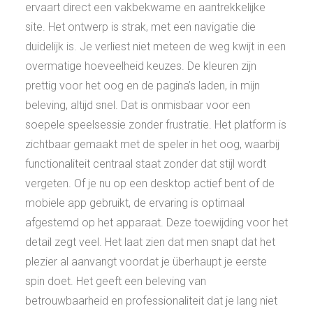
ervaart direct een vakbekwame en aantrekkelijke
site. Het ontwerp is strak, met een navigatie die
duidelijk is. Je verliest niet meteen de weg kwijt in een
overmatige hoeveelheid keuzes. De kleuren zijn
prettig voor het oog en de pagina’s laden, in mijn
beleving, altijd snel. Dat is onmisbaar voor een
soepele speelsessie zonder frustratie. Het platform is
zichtbaar gemaakt met de speler in het oog, waarbij
functionaliteit centraal staat zonder dat stijl wordt
vergeten. Of je nu op een desktop actief bent of de
mobiele app gebruikt, de ervaring is optimaal
afgestemd op het apparaat. Deze toewijding voor het
detail zegt veel. Het laat zien dat men snapt dat het
plezier al aanvangt voordat je überhaupt je eerste
spin doet. Het geeft een beleving van
betrouwbaarheid en professionaliteit dat je lang niet