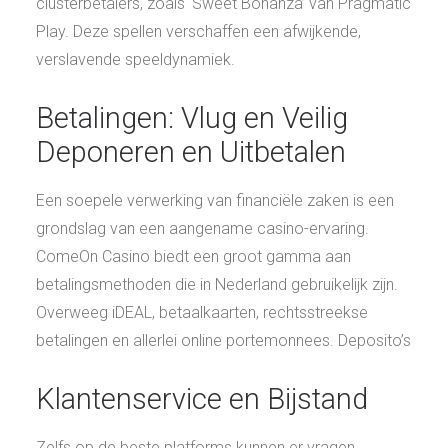
clusterbetalers, zoals ‘Sweet Bonanza’ van Pragmatic
Play. Deze spellen verschaffen een afwijkende,
verslavende speeldynamiek.
Betalingen: Vlug en Veilig
Deponeren en Uitbetalen
Een soepele verwerking van financiële zaken is een
grondslag van een aangename casino-ervaring.
ComeOn Casino biedt een groot gamma aan
betalingsmethoden die in Nederland gebruikelijk zijn.
Overweeg iDEAL, betaalkaarten, rechtsstreekse
betalingen en allerlei online portemonnees. Deposito’s
Klantenservice en Bijstand
Zelfs op de beste platforms kunnen er vragen