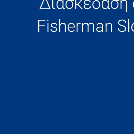
Διασκέδαση 
Fisherman Sl