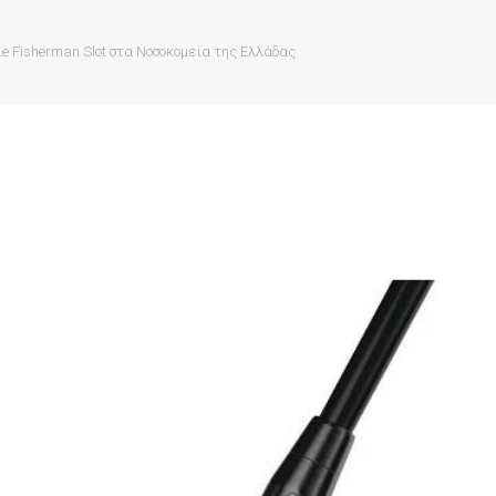
e Fisherman Slot στα Νοσοκομεία της Ελλάδας