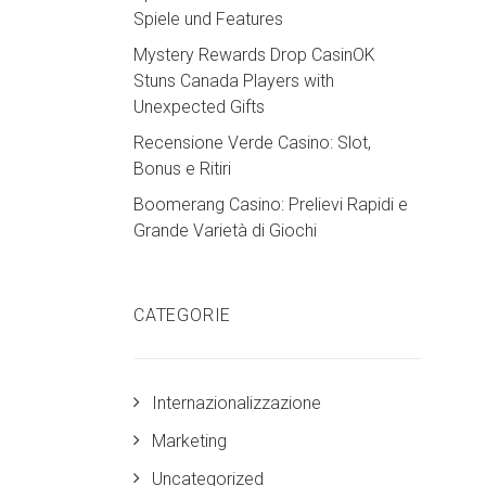
Spiele und Features
Mystery Rewards Drop CasinOK
Stuns Canada Players with
Unexpected Gifts
Recensione Verde Casino: Slot,
Bonus e Ritiri
Boomerang Casino: Prelievi Rapidi e
Grande Varietà di Giochi
CATEGORIE
Internazionalizzazione
Marketing
Uncategorized