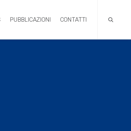
S
PUBBLICAZIONI
CONTATTI