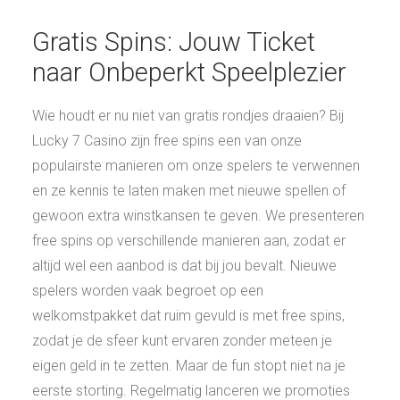
Gratis Spins: Jouw Ticket
naar Onbeperkt Speelplezier
Wie houdt er nu niet van gratis rondjes draaien? Bij
Lucky 7 Casino zijn free spins een van onze
populairste manieren om onze spelers te verwennen
en ze kennis te laten maken met nieuwe spellen of
gewoon extra winstkansen te geven. We presenteren
free spins op verschillende manieren aan, zodat er
altijd wel een aanbod is dat bij jou bevalt. Nieuwe
spelers worden vaak begroet op een
welkomstpakket dat ruim gevuld is met free spins,
zodat je de sfeer kunt ervaren zonder meteen je
eigen geld in te zetten. Maar de fun stopt niet na je
eerste storting. Regelmatig lanceren we promoties