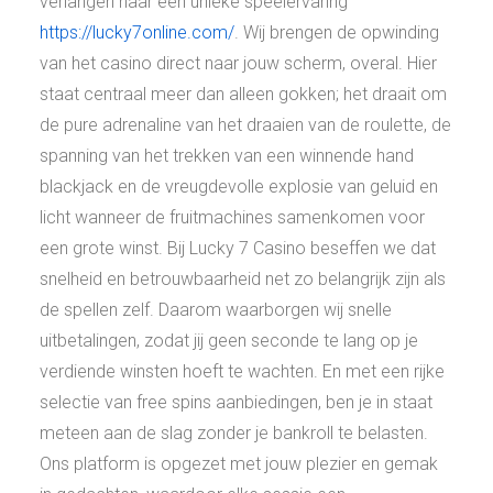
verlangen naar een unieke speelervaring
https://lucky7online.com/
. Wij brengen de opwinding
van het casino direct naar jouw scherm, overal. Hier
staat centraal meer dan alleen gokken; het draait om
de pure adrenaline van het draaien van de roulette, de
spanning van het trekken van een winnende hand
blackjack en de vreugdevolle explosie van geluid en
licht wanneer de fruitmachines samenkomen voor
een grote winst. Bij Lucky 7 Casino beseffen we dat
snelheid en betrouwbaarheid net zo belangrijk zijn als
de spellen zelf. Daarom waarborgen wij snelle
uitbetalingen, zodat jij geen seconde te lang op je
verdiende winsten hoeft te wachten. En met een rijke
selectie van free spins aanbiedingen, ben je in staat
meteen aan de slag zonder je bankroll te belasten.
Ons platform is opgezet met jouw plezier en gemak