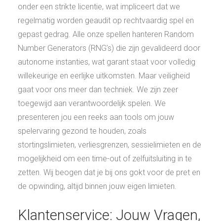
onder een strikte licentie, wat impliceert dat we
regelmatig worden geaudit op rechtvaardig spel en
gepast gedrag. Alle onze spellen hanteren Random
Number Generators (RNG’s) die zijn gevalideerd door
autonome instanties, wat garant staat voor volledig
willekeurige en eerlijke uitkomsten. Maar veiligheid
gaat voor ons meer dan techniek. We zijn zeer
toegewijd aan verantwoordelijk spelen. We
presenteren jou een reeks aan tools om jouw
spelervaring gezond te houden, zoals
stortingslimieten, verliesgrenzen, sessielimieten en de
mogelijkheid om een time-out of zelfuitsluiting in te
zetten. Wij beogen dat je bij ons gokt voor de pret en
de opwinding, altijd binnen jouw eigen limieten.
Klantenservice: Jouw Vragen,