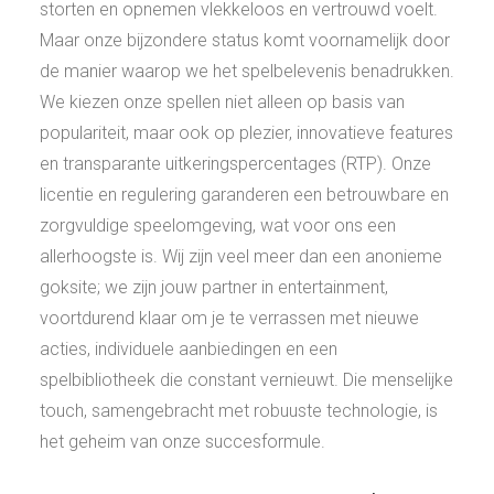
storten en opnemen vlekkeloos en vertrouwd voelt.
Maar onze bijzondere status komt voornamelijk door
de manier waarop we het spelbelevenis benadrukken.
We kiezen onze spellen niet alleen op basis van
populariteit, maar ook op plezier, innovatieve features
en transparante uitkeringspercentages (RTP). Onze
licentie en regulering garanderen een betrouwbare en
zorgvuldige speelomgeving, wat voor ons een
allerhoogste is. Wij zijn veel meer dan een anonieme
goksite; we zijn jouw partner in entertainment,
voortdurend klaar om je te verrassen met nieuwe
acties, individuele aanbiedingen en een
spelbibliotheek die constant vernieuwt. Die menselijke
touch, samengebracht met robuuste technologie, is
het geheim van onze succesformule.