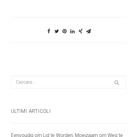
ULTIMI ARTICOLI
Eenvoudig om Lid te Worden, Moeizaam om Weg te