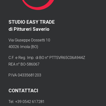
STUDIO EASY TRADE
di Pittureri Saverio
Via Giuseppe Dossetti 10
40026 Imola (BO)
C.F. e Reg. Imp. di BO n° PTTSVR65C06A944Z
REA n° BO-586067
P.IVA 04335681203
CONTATTACI
Tel. +39 0542 617281