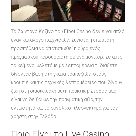
Το Ζωντανό Καζίνο του Efbet Casino δεν είναι απλά
έναν κατάλογο παιχνιδιών. Συνιστά η υπέρτατη
προσπάθεια να αποτυπωθεί η αύρα ενός
πραγματικού παρουσιαστή σε ένα μόνιτορ. Σε αυτό
το κείμενο, μελετάμε με λεπτομέρεια τι διαθέτει,
δίνοντας βάση στη γκάμα τραπεζιών, στους
κρουπιέ και τις τεχνικές λεπτομέρειες που δίνουν
ζωή στη διαδικτυακή αυτή πρακτική. Στόχος μας
είναι να δείξουμε την πραγματική αξία, την
εντιμότητα και το συνολικό πλεονέκτημα για τον
χρήστη στην Ελλάδα.
Ποιο Είναι το Live Casino