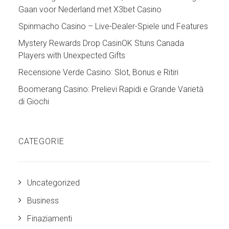
Gaan voor Nederland met X3bet Casino
Spinmacho Casino – Live-Dealer-Spiele und Features
Mystery Rewards Drop CasinOK Stuns Canada
Players with Unexpected Gifts
Recensione Verde Casino: Slot, Bonus e Ritiri
Boomerang Casino: Prelievi Rapidi e Grande Varietà
di Giochi
CATEGORIE
Uncategorized
Business
Finaziamenti