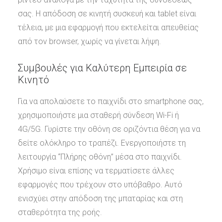
σας. Η απόδοση σε κινητή συσκευή και tablet είναι
τέλεια, με μια εφαρμογή που εκτελείται απευθείας
από τον browser, χωρίς να γίνεται λήψη.
Συμβουλές για Καλύτερη Εμπειρία σε
Κινητό
Για να απολαύσετε το παιχνίδι στο smartphone σας,
χρησιμοποιήστε μια σταθερή σύνδεση Wi-Fi ή
4G/5G. Γυρίστε την οθόνη σε οριζόντια θέση για να
δείτε ολόκληρο το τραπέζι. Ενεργοποιήστε τη
λειτουργία “Πλήρης οθόνη” μέσα στο παιχνίδι.
Χρήσιμο είναι επίσης να τερματίσετε άλλες
εφαρμογές που τρέχουν στο υπόβαθρο. Αυτό
ενισχύει στην απόδοση της μπαταρίας και στη
σταθερότητα της ροής.