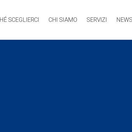
HÉ SCEGLIERCI
CHI SIAMO
SERVIZI
NEW