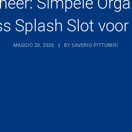
eheer: Simpele Orga
ss Splash Slot voor
MAGGIO 20, 2026
|
BY
SAVERIO PITTURERI