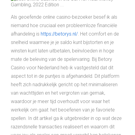
Als geoefende online casino-bezoeker besef ik als
niemand hoe cruciaal een probleemloze financiële
afhandeling is
https://betorys.nl/
. Het comfort en de
snelheid waarmee je je saldo kunt bijstorten en je
winsten kunt laten uitbetalen, beïnvloeden in hoge
mate de beleving van de spelervaring. Bij Betory
Casino voor Nederland heb ik vastgesteld dat dit
aspect tot in de puntjes is afgehandeld. Dit platform
heeft zich nadrukkelijk gericht op het minimaliseren
van wachttijden en het vergroten van gemak,
waardoor je meer tijd overhoudt voor waar het
werkelijk om gaat: het beoefenen van je favoriete
spellen. In dit artikel ga ik uitgebreider in op wat deze
razendsnelle transacties realiseert en waarom dit