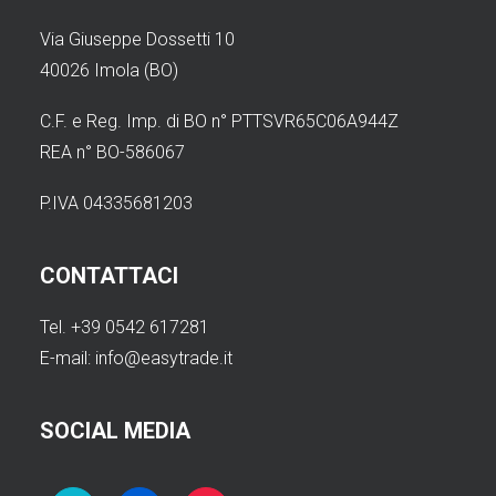
Via Giuseppe Dossetti 10
40026 Imola (BO)
C.F. e Reg. Imp. di BO n° PTTSVR65C06A944Z
REA n° BO-586067
P.IVA 04335681203
CONTATTACI
Tel. +39 0542 617281
E-mail:
info@easytrade.it
SOCIAL MEDIA