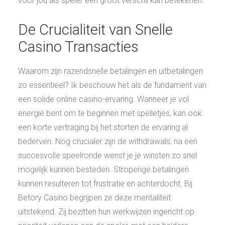
voor jou als speler een groot verschil kan betekenen.
De Crucialiteit van Snelle
Casino Transacties
Waarom zijn razendsnelle betalingen en uitbetalingen
zo essentieel? Ik beschouw het als de fundament van
een solide online casino-ervaring. Wanneer je vol
energie bent om te beginnen met spelletjes, kan ook
een korte vertraging bij het storten de ervaring al
bederven. Nog crucialer zijn de withdrawals; na een
succesvolle speelronde wenst je je winsten zo snel
mogelijk kunnen besteden. Stroperige betalingen
kunnen resulteren tot frustratie en achterdocht. Bij
Betory Casino begrijpen ze deze mentaliteit
uitstekend. Zij bezitten hun werkwijzen ingericht op