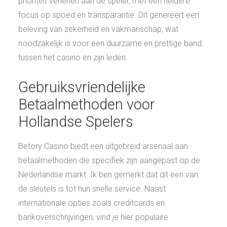
prioriteit verlenen aan de speler, met een heldere
focus op spoed en transparantie. Dit genereert een
beleving van zekerheid en vakmanschap, wat
noodzakelijk is voor een duurzame en prettige band
tussen het casino en zijn leden.
Gebruiksvriendelijke
Betaalmethoden voor
Hollandse Spelers
Betory Casino biedt een uitgebreid arsenaal aan
betaalmethoden die specifiek zijn aangepast op de
Nederlandse markt. Ik ben gemerkt dat dit een van
de sleutels is tot hun snelle service. Naast
internationale opties zoals creditcards en
bankoverschrijvingen, vind je hier populaire