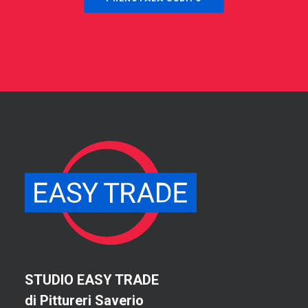
STUDIO EASY TRADE
di Pittureri Saverio