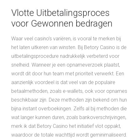
Vlotte Uitbetalingsproces
voor Gewonnen bedragen
Waar veel casino’s variëren, is vooral te merken bij
het laten uitkeren van winsten. Bij Betory Casino is de
uitbetalingsprocedure nadrukkelijk verbeterd voor
snelheid. Wanneer je een opnameverzoek plaatst,
wordt dit door hun team met prioriteit verwerkt. Een
aanzienlijk voordeel is dat veel van de populaire
betaalmethoden, zoals e-wallets, ook voor opnames
beschikbaar zijn. Deze methoden zijn bekend om hun
bijna instant overboekingen. Zelfs al bij methoden die
wat langer kunnen duren, zoals bankoverschrijvingen,
merk ik dat Betory Casino het initiatief vlot oppakt,
waardoor de totale wachttijd wordt geminimaliseerd.