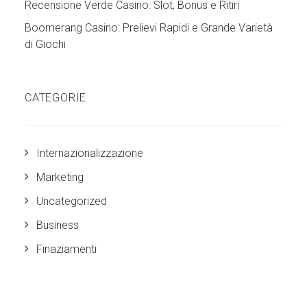
Recensione Verde Casino: Slot, Bonus e Ritiri
Boomerang Casino: Prelievi Rapidi e Grande Varietà
di Giochi
CATEGORIE
Internazionalizzazione
Marketing
Uncategorized
Business
Finaziamenti