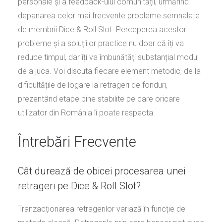
personale și a feedback-ului comunității, urmărind
depanarea celor mai frecvente probleme semnalate
de membrii Dice & Roll Slot. Perceperea acestor
probleme și a soluțiilor practice nu doar că îți va
reduce timpul, dar îți va îmbunătăți substanțial modul
de a juca. Voi discuta fiecare element metodic, de la
dificultățile de logare la retrageri de fonduri,
prezentând etape bine stabilite pe care oricare
utilizator din România îi poate respecta.
Întrebări Frecvente
Cât durează de obicei procesarea unei
retrageri pe Dice & Roll Slot?
Tranzacționarea retragerilor variază în funcție de