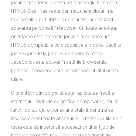
jocurilor moderne rulează pe tehnologie Flash sau
HTML5. Deși Flash este perimat, unele sloturi mai
tradiționale îl pot utiliza în continuare, necesitând
activarea personală în browser. Cu toate acestea,
orientarea este că toate jocurile moderne sunt
HTML5, compatibile cu dispozitivele mobile. Dacă un
joc se oprește la pornire, controlează dacă
JavaScript este activat în setările browserului
personal, deoarece este un component vital pentru
rulare.
O diferită motiv obișnuită este rapiditatea mică a
internetului. Sloturile cu grafice complicate și multe
funcții bonus cer o conexiune stabilă pentru a se
încărca corect toate asset-urile. O metodă utilă de a
testa este să încerci să accesezi un diferit joc de
bază de pe platformă. Dacă acela se deschide,