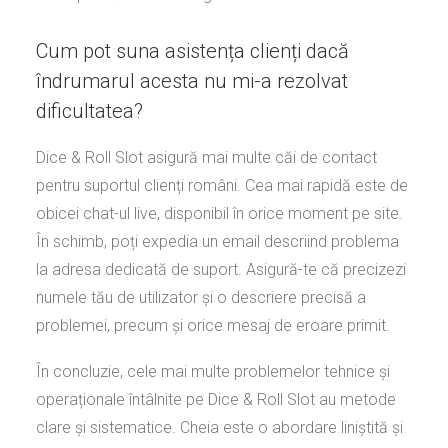
Cum pot suna asistența clienți dacă
îndrumarul acesta nu mi-a rezolvat
dificultatea?
Dice & Roll Slot asigură mai multe căi de contact
pentru suportul clienți români. Cea mai rapidă este de
obicei chat-ul live, disponibil în orice moment pe site.
În schimb, poți expedia un email descriind problema
la adresa dedicată de suport. Asigură-te că precizezi
numele tău de utilizator și o descriere precisă a
problemei, precum și orice mesaj de eroare primit.
În concluzie, cele mai multe problemelor tehnice și
operaționale întâlnite pe Dice & Roll Slot au metode
clare și sistematice. Cheia este o abordare liniștită și