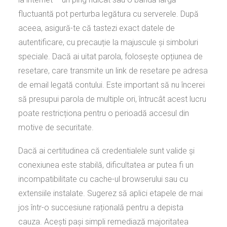
fluctuantă pot perturba legătura cu serverele. După
aceea, asigură-te că tastezi exact datele de
autentificare, cu precauție la majuscule și simboluri
speciale. Dacă ai uitat parola, folosește opțiunea de
resetare, care transmite un link de resetare pe adresa
de email legată contului. Este important să nu încerei
să presupui parola de multiple ori, întrucât acest lucru
poate restricționa pentru o perioadă accesul din
motive de securitate.
Dacă ai certitudinea că credentialele sunt valide și
conexiunea este stabilă, dificultatea ar putea fi un
incompatibilitate cu cache-ul browserului sau cu
extensiile instalate. Sugerez să aplici etapele de mai
jos într-o succesiune rațională pentru a depista
cauza. Acești pași simpli remediază majoritatea