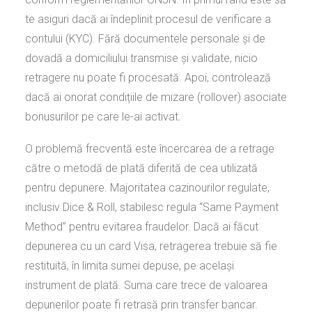
te asiguri dacă ai îndeplinit procesul de verificare a
contului (KYC). Fără documentele personale și de
dovadă a domiciliului transmise și validate, nicio
retragere nu poate fi procesată. Apoi, controlează
dacă ai onorat condițiile de mizare (rollover) asociate
bonusurilor pe care le-ai activat.
O problemă frecventă este încercarea de a retrage
către o metodă de plată diferită de cea utilizată
pentru depunere. Majoritatea cazinourilor regulate,
inclusiv Dice & Roll, stabilesc regula “Same Payment
Method” pentru evitarea fraudelor. Dacă ai făcut
depunerea cu un card Visa, retragerea trebuie să fie
restituită, în limita sumei depuse, pe același
instrument de plată. Suma care trece de valoarea
depunerilor poate fi retrasă prin transfer bancar.