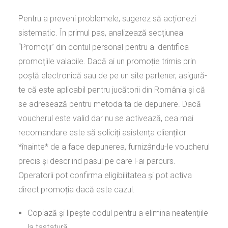
Pentru a preveni problemele, sugerez să acționezi
sistematic. În primul pas, analizează secțiunea
“Promoții” din contul personal pentru a identifica
promoțiile valabile. Dacă ai un promoție trimis prin
poștă electronică sau de pe un site partener, asigură-
te că este aplicabil pentru jucătorii din România și că
se adresează pentru metoda ta de depunere. Dacă
voucherul este valid dar nu se activează, cea mai
recomandare este să soliciți asistența clienților
*înainte* de a face depunerea, furnizându-le voucherul
precis și descriind pasul pe care l-ai parcurs.
Operatorii pot confirma eligibilitatea și pot activa
direct promoția dacă este cazul.
Copiază și lipește codul pentru a elimina neatențiile
la tastatură.