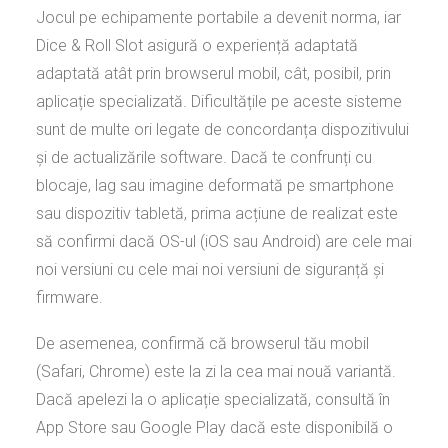
Jocul pe echipamente portabile a devenit norma, iar
Dice & Roll Slot asigură o experiență adaptată
adaptată atât prin browserul mobil, cât, posibil, prin
aplicație specializată. Dificultățile pe aceste sisteme
sunt de multe ori legate de concordanța dispozitivului
și de actualizările software. Dacă te confrunți cu
blocaje, lag sau imagine deformată pe smartphone
sau dispozitiv tabletă, prima acțiune de realizat este
să confirmi dacă OS-ul (iOS sau Android) are cele mai
noi versiuni cu cele mai noi versiuni de siguranță și
firmware.
De asemenea, confirmă că browserul tău mobil
(Safari, Chrome) este la zi la cea mai nouă variantă.
Dacă apelezi la o aplicație specializată, consultă în
App Store sau Google Play dacă este disponibilă o