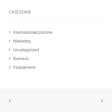
CATEGORIE
Internazionalizzazione
Marketing
Uncategorized
Business
Finaziamenti