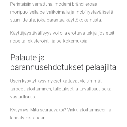
Perinteisiin verrattuna: moderni brändi eroaa
monipuolisella pelivalikoimalla ja mobiiliystävällisellä
suunnittelulla, joka parantaa käyttökokemusta.
Käyttäjäystävällisyys voi olla erottava tekijä, jos etsit
nopeita rekisteröinti- ja pelikokemuksia
Palaute ja
parannusehdotukset pelaajilta
Usein kysytyt kysymykset kattavat yleisimmät
tarpeet: aloittaminen, talletukset ja turvallisuus sekä
vastuullisuus.
Kysymys: Mitä seuraavaksi? Vinkki aloittamiseen ja
lähestymistapaan