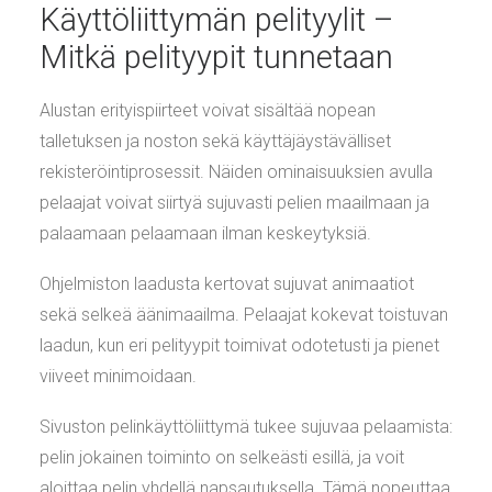
Käyttöliittymän pelityylit –
Mitkä pelityypit tunnetaan
Alustan erityispiirteet voivat sisältää nopean
talletuksen ja noston sekä käyttäjäystävälliset
rekisteröintiprosessit. Näiden ominaisuuksien avulla
pelaajat voivat siirtyä sujuvasti pelien maailmaan ja
palaamaan pelaamaan ilman keskeytyksiä.
Ohjelmiston laadusta kertovat sujuvat animaatiot
sekä selkeä äänimaailma. Pelaajat kokevat toistuvan
laadun, kun eri pelityypit toimivat odotetusti ja pienet
viiveet minimoidaan.
Sivuston pelinkäyttöliittymä tukee sujuvaa pelaamista:
pelin jokainen toiminto on selkeästi esillä, ja voit
aloittaa pelin yhdellä napsautuksella. Tämä nopeuttaa