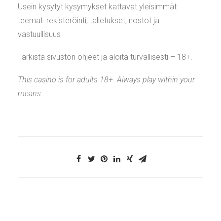
Usein kysytyt kysymykset kattavat yleisimmät
teemat: rekisteröinti, talletukset, nostot ja
vastuullisuus
Tarkista sivuston ohjeet ja aloita turvallisesti – 18+.
This casino is for adults 18+. Always play within your
means.