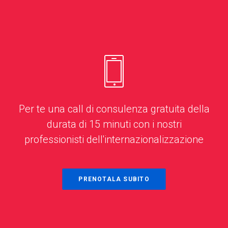
Per te una call di consulenza gratuita della
durata di 15 minuti con i nostri
professionisti dell'internazionalizzazione
PRENOTALA SUBITO