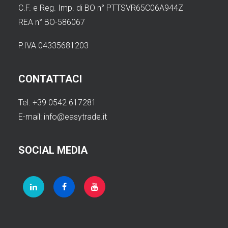
C.F. e Reg. Imp. di BO n° PTTSVR65C06A944Z
REA n° BO-586067
P.IVA 04335681203
CONTATTACI
Tel. +39 0542 617281
E-mail:
info@easytrade.it
SOCIAL MEDIA