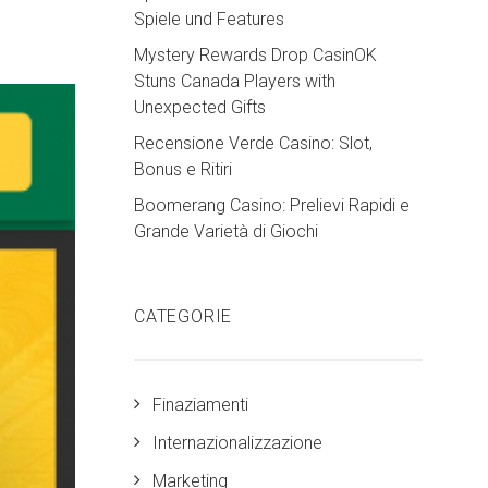
Spiele und Features
Mystery Rewards Drop CasinOK
Stuns Canada Players with
Unexpected Gifts
Recensione Verde Casino: Slot,
Bonus e Ritiri
Boomerang Casino: Prelievi Rapidi e
Grande Varietà di Giochi
CATEGORIE
Finaziamenti
Internazionalizzazione
Marketing