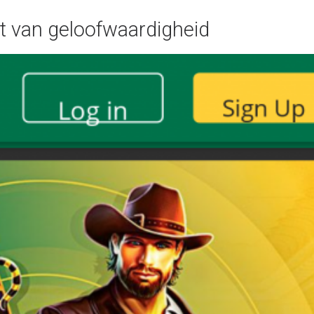
t van geloofwaardigheid