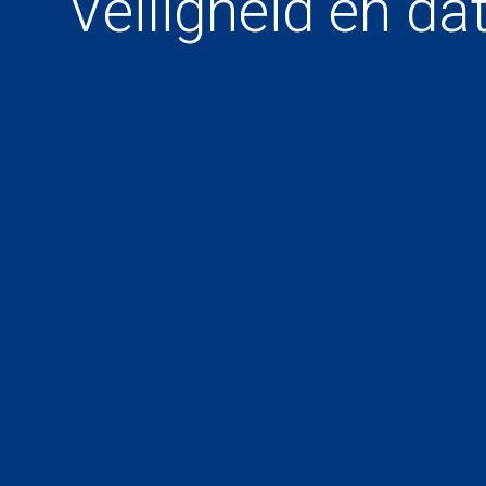
Veiligheid en d