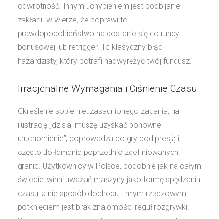
odwrotność. Innym uchybieniem jest podbijanie
zakładu w wierze, że poprawi to
prawdopodobieństwo na dostanie się do rundy
bonusowej lub retrigger. To klasyczny błąd
hazardzisty, który potrafi nadwyrężyć twój fundusz.
Irracjonalne Wymagania i Ciśnienie Czasu
Określenie sobie nieuzasadnionego zadania, na
ilustrację „dzisiaj muszę uzyskać ponowne
uruchomienie”, doprowadza do gry pod presją i
często do łamania poprzednio zdefiniowanych
granic. Użytkownicy w Polsce, podobnie jak na całym
świecie, winni uważać maszyny jako formę spędzania
czasu, a nie sposób dochodu. Innym rzeczowym
potknięciem jest brak znajomości reguł rozgrywki.