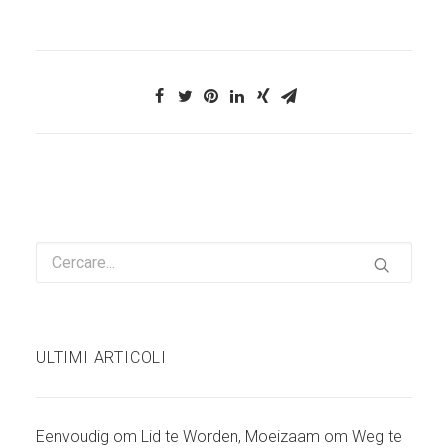
ULTIMI ARTICOLI
Eenvoudig om Lid te Worden, Moeizaam om Weg te