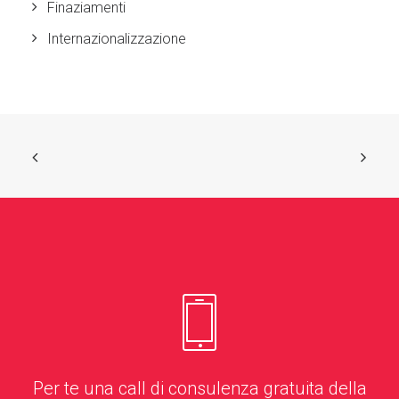
Finaziamenti
Internazionalizzazione
Per te una call di consulenza gratuita della