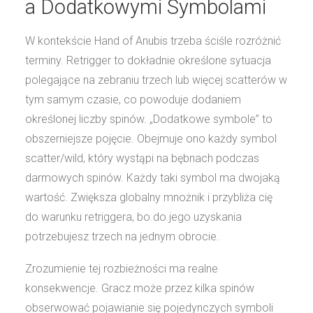
a Dodatkowymi Symbolami
W kontekście Hand of Anubis trzeba ściśle rozróżnić
terminy. Retrigger to dokładnie określone sytuacja
polegające na zebraniu trzech lub więcej scatterów w
tym samym czasie, co powoduje dodaniem
określonej liczby spinów. „Dodatkowe symbole” to
obszerniejsze pojęcie. Obejmuje ono każdy symbol
scatter/wild, który wystąpi na bębnach podczas
darmowych spinów. Każdy taki symbol ma dwojaką
wartość. Zwiększa globalny mnożnik i przybliża cię
do warunku retriggera, bo do jego uzyskania
potrzebujesz trzech na jednym obrocie.
Zrozumienie tej rozbieżności ma realne
konsekwencje. Gracz może przez kilka spinów
obserwować pojawianie się pojedynczych symboli