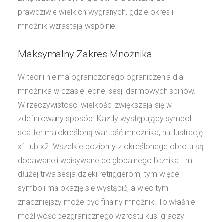
prawdziwie wielkich wygranych, gdzie okres i
mnożnik wzrastają wspólnie.
Maksymalny Zakres Mnożnika
W teorii nie ma ograniczonego ograniczenia dla
mnożnika w czasie jednej sesji darmowych spinów.
W rzeczywistości wielkości zwiększają się w
zdefiniowany sposób. Każdy występujący symbol
scatter ma określoną wartość mnożnika, na ilustrację
x1 lub x2. Wszelkie poziomy z określonego obrotu są
dodawane i wpisywane do globalnego licznika. Im
dłużej trwa sesja dzięki retriggerom, tym więcej
symboli ma okazję się wystąpić, a więc tym
znaczniejszy może być finalny mnożnik. To właśnie
możliwość bezgranicznego wzrostu kusi graczy