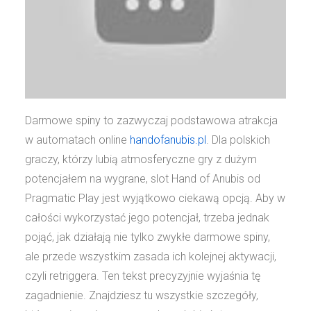
Darmowe spiny to zazwyczaj podstawowa atrakcja
w automatach online
handofanubis.pl
. Dla polskich
graczy, którzy lubią atmosferyczne gry z dużym
potencjałem na wygrane, slot Hand of Anubis od
Pragmatic Play jest wyjątkowo ciekawą opcją. Aby w
całości wykorzystać jego potencjał, trzeba jednak
pojąć, jak działają nie tylko zwykłe darmowe spiny,
ale przede wszystkim zasada ich kolejnej aktywacji,
czyli retriggera. Ten tekst precyzyjnie wyjaśnia tę
zagadnienie. Znajdziesz tu wszystkie szczegóły,