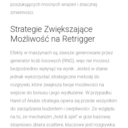
poszukujących mocnych wrażeń i znacznej
zmienności.
Strategie Zwiększające
Możliwość na Retrigger
Efekty w maszynach są zawsze generowane przez
generator liczb losowych (RNG), więc nie możesz
bezpośrednio wpłynąć na wynik. Jesteś w stanie
jednak wykorzystać strategiczne metodę do
rozgrywki, które zwiększa twoje możliwości na
wejście do bonusu i jego wydłużenie. W przypadku
Hand of Anubis strategia opiera się przede wszystkim
do zarządzania budżetem i cierpliwości. Ze względu
na to, że mechanizm „hold & spin” w grze bazowej
stopniowo zbiera scattere, kluczowe jest rozgrywka