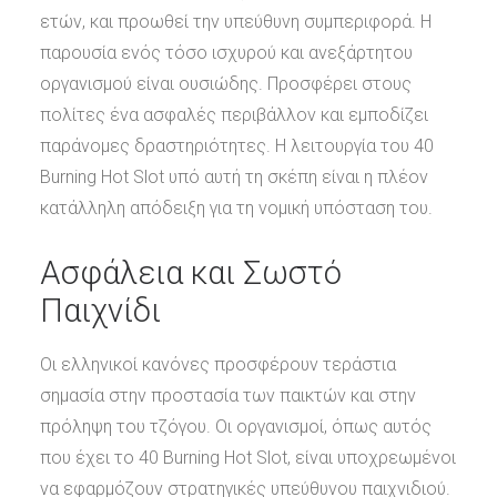
ετών, και προωθεί την υπεύθυνη συμπεριφορά. Η
παρουσία ενός τόσο ισχυρού και ανεξάρτητου
οργανισμού είναι ουσιώδης. Προσφέρει στους
πολίτες ένα ασφαλές περιβάλλον και εμποδίζει
παράνομες δραστηριότητες. Η λειτουργία του 40
Burning Hot Slot υπό αυτή τη σκέπη είναι η πλέον
κατάλληλη απόδειξη για τη νομική υπόσταση του.
Ασφάλεια και Σωστό
Παιχνίδι
Οι ελληνικοί κανόνες προσφέρουν τεράστια
σημασία στην προστασία των παικτών και στην
πρόληψη του τζόγου. Οι οργανισμοί, όπως αυτός
που έχει το 40 Burning Hot Slot, είναι υποχρεωμένοι
να εφαρμόζουν στρατηγικές υπεύθυνου παιχνιδιού.