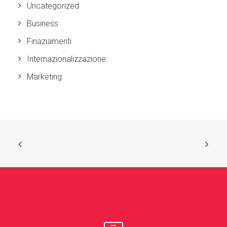
Uncategorized
Business
Finaziamenti
Internazionalizzazione
Marketing