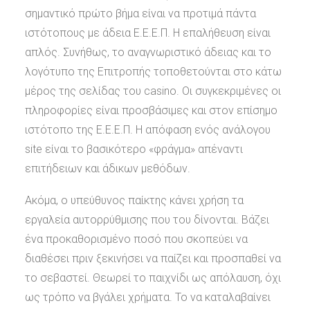
σημαντικό πρώτο βήμα είναι να προτιμά πάντα
ιστότοπους με άδεια Ε.Ε.Ε.Π. Η επαλήθευση είναι
απλός. Συνήθως, το αναγνωριστικό άδειας και το
λογότυπο της Επιτροπής τοποθετούνται στο κάτω
μέρος της σελίδας του casino. Οι συγκεκριμένες οι
πληροφορίες είναι προσβάσιμες και στον επίσημο
ιστότοπο της Ε.Ε.Ε.Π. Η απόφαση ενός ανάλογου
site είναι το βασικότερο «φράγμα» απέναντι
επιτήδειων και άδικων μεθόδων.
Ακόμα, ο υπεύθυνος παίκτης κάνει χρήση τα
εργαλεία αυτορρύθμισης που του δίνονται. Βάζει
ένα προκαθορισμένο ποσό που σκοπεύει να
διαθέσει πριν ξεκινήσει να παίζει και προσπαθεί να
το σεβαστεί. Θεωρεί το παιχνίδι ως απόλαυση, όχι
ως τρόπο να βγάλει χρήματα. Το να καταλαβαίνει