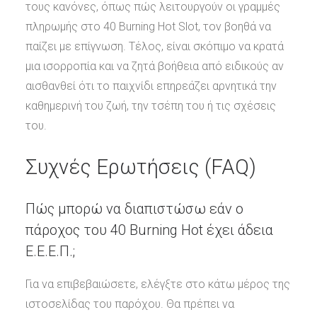
τους κανόνες, όπως πώς λειτουργούν οι γραμμές
πληρωμής στο 40 Burning Hot Slot, τον βοηθά να
παίζει με επίγνωση. Τέλος, είναι σκόπιμο να κρατά
μια ισορροπία και να ζητά βοήθεια από ειδικούς αν
αισθανθεί ότι το παιχνίδι επηρεάζει αρνητικά την
καθημερινή του ζωή, την τσέπη του ή τις σχέσεις
του.
Συχνές Ερωτήσεις (FAQ)
Πώς μπορώ να διαπιστώσω εάν ο
πάροχος του 40 Burning Hot έχει άδεια
Ε.Ε.Ε.Π.;
Για να επιβεβαιώσετε, ελέγξτε στο κάτω μέρος της
ιστοσελίδας του παρόχου. Θα πρέπει να