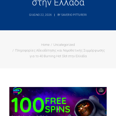
στην Ελλάδα
GIUGNO 22, 2026
|
BY
SAVERIO PITTURERI
Home
Uncategorized
Πληροφορίες Αδειοδότησης και Νομοθετικής Συμμόρφωσης
για το 40 Burning Hot Slot στην Ελλάδα