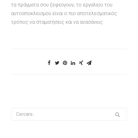
τα πράγματα σου ξεφεύγουν, το εργαλείο του
αυτοαποκλεισμού είναι ο πιο αποτελεσματικός
τρόπος να σταματήσεις και να ανασάνεις.