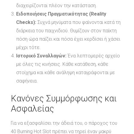
διαχειρίζονται πλέον την κατάσταση.
Ειδοποιήσεις Πραγματικότητας (Reality
Checks):
Συχνά μηνύματα που φαίνονται κατά τη
διάρκεια του παιχνιδιού. Θυμίζουν στον παίκτη
πόση ώρα παίζει και πόσα έχει κερδίσει ή χάσει
μέχρι τότε.
Ιστορικό Συναλλαγών:
Ένα λεπτομερές αρχείο
με όλες τις κινήσεις. Κάθε κατάθεση, κάθε
στοίχημα και κάθε ανάληψη καταγράφονται με
σαφήνεια.
Κανόνες Συμμόρφωσης και
Ασφαλείας
Για να εξασφαλίσει την άδειά του, ο πάροχος του
40 Burning Hot Slot πρέπει να τηρεί έναν μακρύ