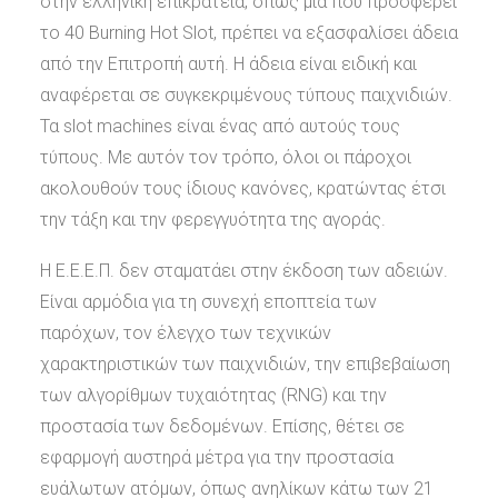
στην ελληνική επικράτεια, όπως μια που προσφέρει
το 40 Burning Hot Slot, πρέπει να εξασφαλίσει άδεια
από την Επιτροπή αυτή. Η άδεια είναι ειδική και
αναφέρεται σε συγκεκριμένους τύπους παιχνιδιών.
Τα slot machines είναι ένας από αυτούς τους
τύπους. Με αυτόν τον τρόπο, όλοι οι πάροχοι
ακολουθούν τους ίδιους κανόνες, κρατώντας έτσι
την τάξη και την φερεγγυότητα της αγοράς.
Η Ε.Ε.Ε.Π. δεν σταματάει στην έκδοση των αδειών.
Είναι αρμόδια για τη συνεχή εποπτεία των
παρόχων, τον έλεγχο των τεχνικών
χαρακτηριστικών των παιχνιδιών, την επιβεβαίωση
των αλγορίθμων τυχαιότητας (RNG) και την
προστασία των δεδομένων. Επίσης, θέτει σε
εφαρμογή αυστηρά μέτρα για την προστασία
ευάλωτων ατόμων, όπως ανηλίκων κάτω των 21