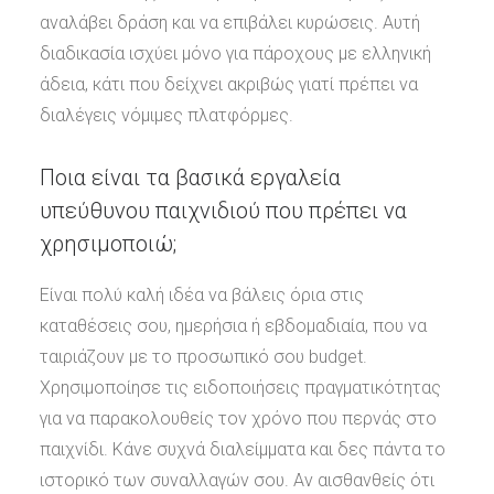
αναλάβει δράση και να επιβάλει κυρώσεις. Αυτή
διαδικασία ισχύει μόνο για πάροχους με ελληνική
άδεια, κάτι που δείχνει ακριβώς γιατί πρέπει να
διαλέγεις νόμιμες πλατφόρμες.
Ποια είναι τα βασικά εργαλεία
υπεύθυνου παιχνιδιού που πρέπει να
χρησιμοποιώ;
Είναι πολύ καλή ιδέα να βάλεις όρια στις
καταθέσεις σου, ημερήσια ή εβδομαδιαία, που να
ταιριάζουν με το προσωπικό σου budget.
Χρησιμοποίησε τις ειδοποιήσεις πραγματικότητας
για να παρακολουθείς τον χρόνο που περνάς στο
παιχνίδι. Κάνε συχνά διαλείμματα και δες πάντα το
ιστορικό των συναλλαγών σου. Αν αισθανθείς ότι