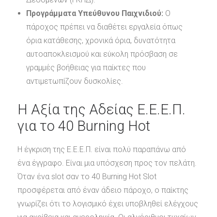
Προγράμματα Υπεύθυνου Παιχνιδιού:
Ο
πάροχος πρέπει να διαθέτει εργαλεία όπως
όρια κατάθεσης, χρονικά όρια, δυνατότητα
αυτοαποκλεισμού και εύκολη πρόσβαση σε
γραμμές βοήθειας για παίκτες που
αντιμετωπίζουν δυσκολίες.
Η Αξία της Αδείας Ε.Ε.Ε.Π.
για το 40 Burning Hot
Η έγκριση της Ε.Ε.Ε.Π. είναι πολύ παραπάνω από
ένα έγγραφο. Είναι μια υπόσχεση προς τον πελάτη.
Όταν ένα slot σαν το 40 Burning Hot Slot
προσφέρεται από έναν άδειο πάροχο, ο παίκτης
γνωρίζει ότι το λογισμικό έχει υποβληθεί ελέγχους