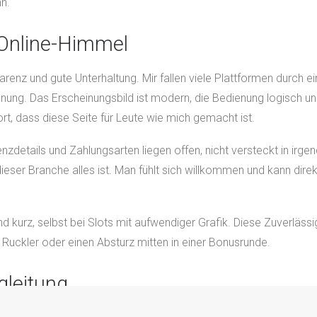
n.
 Online-Himmel
renz und gute Unterhaltung. Mir fallen viele Plattformen durch ei
nung. Das Erscheinungsbild ist modern, die Bedienung logisch und
rt, dass diese Seite für Leute wie mich gemacht ist.
zenzdetails und Zahlungsarten liegen offen, nicht versteckt in irg
dieser Branche alles ist. Man fühlt sich willkommen und kann direk
d kurz, selbst bei Slots mit aufwendiger Grafik. Diese Zuverlässig
s Ruckler oder einen Absturz mitten in einer Bonusrunde.
gleitung