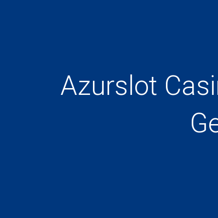
Azurslot Casi
Ge