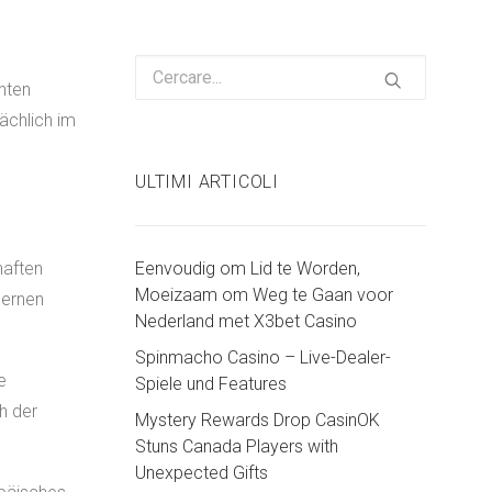
unten
sächlich im
ULTIMI ARTICOLI
haften
Eenvoudig om Lid te Worden,
Moeizaam om Weg te Gaan voor
dernen
Nederland met X3bet Casino
Spinmacho Casino – Live-Dealer-
e
Spiele und Features
h der
Mystery Rewards Drop CasinOK
Stuns Canada Players with
Unexpected Gifts