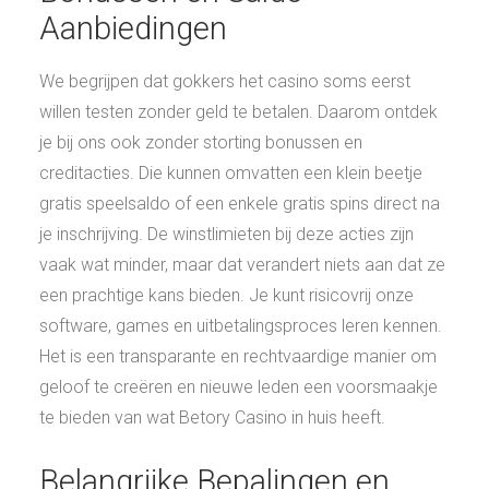
Aanbiedingen
We begrijpen dat gokkers het casino soms eerst
willen testen zonder geld te betalen. Daarom ontdek
je bij ons ook zonder storting bonussen en
creditacties. Die kunnen omvatten een klein beetje
gratis speelsaldo of een enkele gratis spins direct na
je inschrijving. De winstlimieten bij deze acties zijn
vaak wat minder, maar dat verandert niets aan dat ze
een prachtige kans bieden. Je kunt risicovrij onze
software, games en uitbetalingsproces leren kennen.
Het is een transparante en rechtvaardige manier om
geloof te creëren en nieuwe leden een voorsmaakje
te bieden van wat Betory Casino in huis heeft.
Belangrijke Bepalingen en