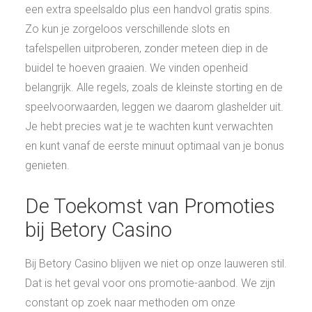
een extra speelsaldo plus een handvol gratis spins.
Zo kun je zorgeloos verschillende slots en
tafelspellen uitproberen, zonder meteen diep in de
buidel te hoeven graaien. We vinden openheid
belangrijk. Alle regels, zoals de kleinste storting en de
speelvoorwaarden, leggen we daarom glashelder uit.
Je hebt precies wat je te wachten kunt verwachten
en kunt vanaf de eerste minuut optimaal van je bonus
genieten.
De Toekomst van Promoties
bij Betory Casino
Bij Betory Casino blijven we niet op onze lauweren stil.
Dat is het geval voor ons promotie-aanbod. We zijn
constant op zoek naar methoden om onze