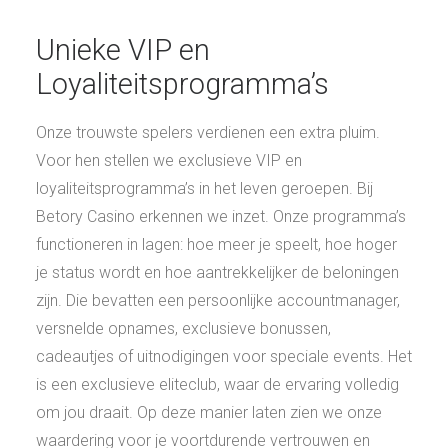
Unieke VIP en
Loyaliteitsprogramma’s
Onze trouwste spelers verdienen een extra pluim.
Voor hen stellen we exclusieve VIP en
loyaliteitsprogramma’s in het leven geroepen. Bij
Betory Casino erkennen we inzet. Onze programma’s
functioneren in lagen: hoe meer je speelt, hoe hoger
je status wordt en hoe aantrekkelijker de beloningen
zijn. Die bevatten een persoonlijke accountmanager,
versnelde opnames, exclusieve bonussen,
cadeautjes of uitnodigingen voor speciale events. Het
is een exclusieve eliteclub, waar de ervaring volledig
om jou draait. Op deze manier laten zien we onze
waardering voor je voortdurende vertrouwen en