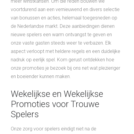
meer winstkansen. Om die reden bouwen we
voortdurend aan een vernieuwend en divers selectie
van bonussen en acties, helemaal toegesneden op
de Nederlandse markt. Deze aanbiedingen dienen
nieuwe spelers een warm ontvangst te geven en
onze vaste gasten steeds weer te verbazen. Elk
aspect verloopt met heldere regels en een duidelijke
nadruk op eerlijk spel. Kom gerust ontdekken hoe
onze promoties je bezoek bij ons net wat plezieriger
en boeiender kunnen maken.
Wekelijkse en Wekelijkse
Promoties voor Trouwe
Spelers
Onze zorg voor spelers eindigt niet na de