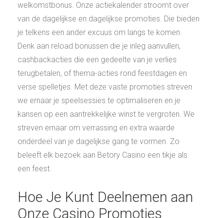
welkomstbonus. Onze actiekalender stroomt over
van de dagelijkse en dagelijkse promoties. Die bieden
je telkens een ander excuus om langs te komen.
Denk aan reload bonussen die je inleg aanvullen,
cashbackacties die een gedeelte van je verlies
terugbetalen, of thema-acties rond feestdagen en
verse spelletjes. Met deze vaste promoties streven
we ernaar je speelsessies te optimaliseren en je
kansen op een aantrekkelijke winst te vergroten. We
streven ernaar om verrassing en extra waarde
onderdeel van je dagelijkse gang te vormen. Zo
beleeft elk bezoek aan Betory Casino een tikje als
een feest.
Hoe Je Kunt Deelnemen aan
Onze Casino Promoties