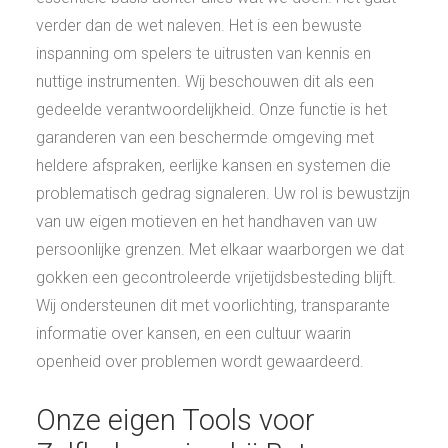
verder dan de wet naleven. Het is een bewuste
inspanning om spelers te uitrusten van kennis en
nuttige instrumenten. Wij beschouwen dit als een
gedeelde verantwoordelijkheid. Onze functie is het
garanderen van een beschermde omgeving met
heldere afspraken, eerlijke kansen en systemen die
problematisch gedrag signaleren. Uw rol is bewustzijn
van uw eigen motieven en het handhaven van uw
persoonlijke grenzen. Met elkaar waarborgen we dat
gokken een gecontroleerde vrijetijdsbesteding blijft.
Wij ondersteunen dit met voorlichting, transparante
informatie over kansen, en een cultuur waarin
openheid over problemen wordt gewaardeerd.
Onze eigen Tools voor