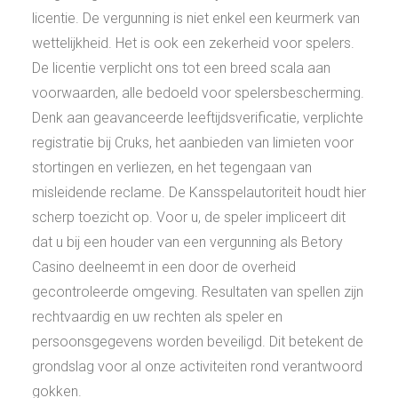
licentie. De vergunning is niet enkel een keurmerk van
wettelijkheid. Het is ook een zekerheid voor spelers.
De licentie verplicht ons tot een breed scala aan
voorwaarden, alle bedoeld voor spelersbescherming.
Denk aan geavanceerde leeftijdsverificatie, verplichte
registratie bij Cruks, het aanbieden van limieten voor
stortingen en verliezen, en het tegengaan van
misleidende reclame. De Kansspelautoriteit houdt hier
scherp toezicht op. Voor u, de speler impliceert dit
dat u bij een houder van een vergunning als Betory
Casino deelneemt in een door de overheid
gecontroleerde omgeving. Resultaten van spellen zijn
rechtvaardig en uw rechten als speler en
persoonsgegevens worden beveiligd. Dit betekent de
grondslag voor al onze activiteiten rond verantwoord
gokken.