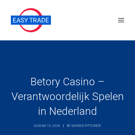
Perché sceglierci
Chi siamo
Servizi
Betory Casino –
News
Verantwoordelijk Spelen
Pubblicazioni
in Nederland
Contatti
Ricerca
GIUGNO 15, 2026
|
BY
SAVERIO PITTURERI