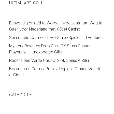
ULTIMI ARTICOLI
Eenvoudig om Lid te Worden, Moeizaam om Weg te
Gaan voor Nederland met X3bet Casino
Spinmacho Casino – Live-Dealer-Spiele und Features
Mystery Rewards Drop CasinOK Stuns Canada
Players with Unexpected Gifts
Recensione Verde Casino: Slot, Bonus e Ritiri
Boomerang Casino: Prelievi Rapidi e Grande Varietà
di Giochi
CATEGORIE