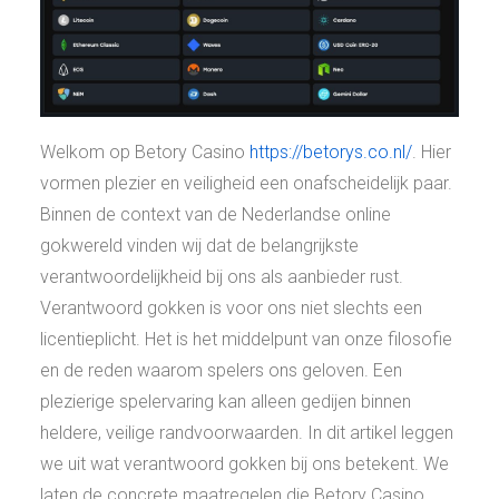
Welkom op Betory Casino
https://betorys.co.nl/
. Hier
vormen plezier en veiligheid een onafscheidelijk paar.
Binnen de context van de Nederlandse online
gokwereld vinden wij dat de belangrijkste
verantwoordelijkheid bij ons als aanbieder rust.
Verantwoord gokken is voor ons niet slechts een
licentieplicht. Het is het middelpunt van onze filosofie
en de reden waarom spelers ons geloven. Een
plezierige spelervaring kan alleen gedijen binnen
heldere, veilige randvoorwaarden. In dit artikel leggen
we uit wat verantwoord gokken bij ons betekent. We
laten de concrete maatregelen die Betory Casino