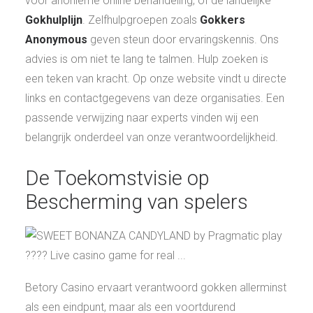
voor anonieme online behandeling, of de landelijke
Gokhulplijn
. Zelfhulpgroepen zoals
Gokkers
Anonymous
geven steun door ervaringskennis. Ons
advies is om niet te lang te talmen. Hulp zoeken is
een teken van kracht. Op onze website vindt u directe
links en contactgegevens van deze organisaties. Een
passende verwijzing naar experts vinden wij een
belangrijk onderdeel van onze verantwoordelijkheid.
De Toekomstvisie op
Bescherming van spelers
Betory Casino ervaart verantwoord gokken allerminst
als een eindpunt, maar als een voortdurend