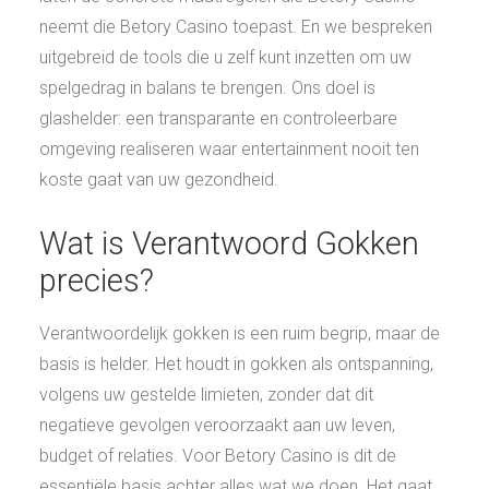
neemt die Betory Casino toepast. En we bespreken
uitgebreid de tools die u zelf kunt inzetten om uw
spelgedrag in balans te brengen. Ons doel is
glashelder: een transparante en controleerbare
omgeving realiseren waar entertainment nooit ten
koste gaat van uw gezondheid.
Wat is Verantwoord Gokken
precies?
Verantwoordelijk gokken is een ruim begrip, maar de
basis is helder. Het houdt in gokken als ontspanning,
volgens uw gestelde limieten, zonder dat dit
negatieve gevolgen veroorzaakt aan uw leven,
budget of relaties. Voor Betory Casino is dit de
essentiële basis achter alles wat we doen. Het gaat