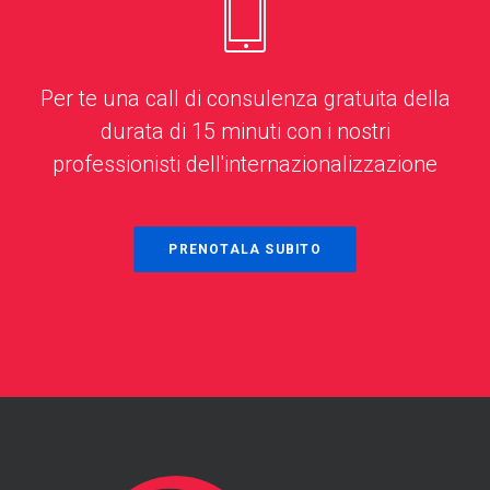
Per te una call di consulenza gratuita della
durata di 15 minuti con i nostri
professionisti dell'internazionalizzazione
PRENOTALA SUBITO