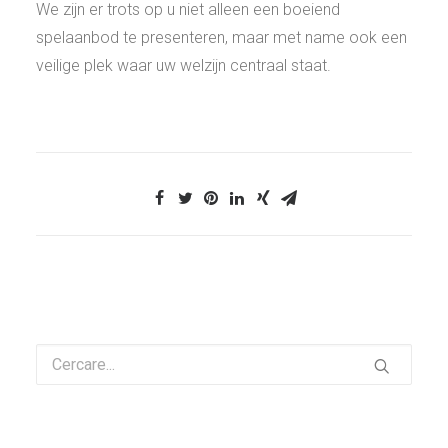
We zijn er trots op u niet alleen een boeiend
spelaanbod te presenteren, maar met name ook een
veilige plek waar uw welzijn centraal staat.