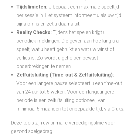
Tijdslimieten:
U bepaalt een maximale speeltijd
per sessie in. Het systeem informeert u als uw tijd
bijna om is en zet u daarna uit.
Reality Checks:
Tijdens het spelen krijgt u
periodiek meldingen. Die geven aan hoe lang u al
speelt, wat u heeft gebruikt en wat uw winst of
verlies is. Zo wordt u geholpen bewust
onderbrekingen te nemen.
Zelfuitsluiting (Time-out & Zelfuitsluiting):
Voor een langere pauze selecteert u een time-out
van 24 uur tot 6 weken. Voor een langdurigere
periode is een zelfuitsluiting optioneel, van
minimaal 6 maanden tot onbepaalde tijd, via Cruks.
Deze tools zijn uw primaire verdedigingslinie voor
gezond spelgedrag.