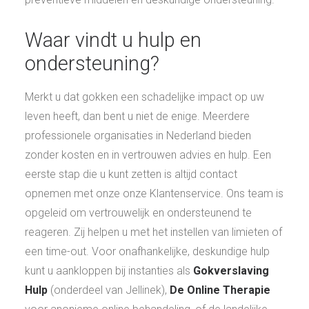
Waar vindt u hulp en
ondersteuning?
Merkt u dat gokken een schadelijke impact op uw
leven heeft, dan bent u niet de enige. Meerdere
professionele organisaties in Nederland bieden
zonder kosten en in vertrouwen advies en hulp. Een
eerste stap die u kunt zetten is altijd contact
opnemen met onze onze Klantenservice. Ons team is
opgeleid om vertrouwelijk en ondersteunend te
reageren. Zij helpen u met het instellen van limieten of
een time-out. Voor onafhankelijke, deskundige hulp
kunt u aankloppen bij instanties als
Gokverslaving
Hulp
(onderdeel van Jellinek),
De Online Therapie