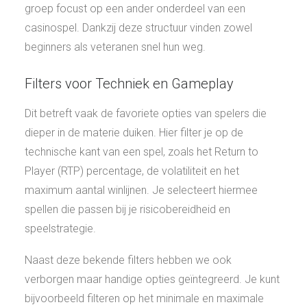
groep focust op een ander onderdeel van een
casinospel. Dankzij deze structuur vinden zowel
beginners als veteranen snel hun weg.
Filters voor Techniek en Gameplay
Dit betreft vaak de favoriete opties van spelers die
dieper in de materie duiken. Hier filter je op de
technische kant van een spel, zoals het Return to
Player (RTP) percentage, de volatiliteit en het
maximum aantal winlijnen. Je selecteert hiermee
spellen die passen bij je risicobereidheid en
speelstrategie.
Naast deze bekende filters hebben we ook
verborgen maar handige opties geïntegreerd. Je kunt
bijvoorbeeld filteren op het minimale en maximale