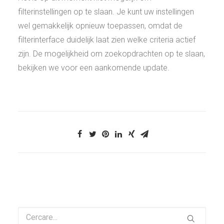
filterinstellingen op te slaan. Je kunt uw instellingen
wel gemakkelijk opnieuw toepassen, omdat de
filterinterface duidelijk laat zien welke criteria actief
zijn. De mogelijkheid om zoekopdrachten op te slaan,
bekijken we voor een aankomende update.