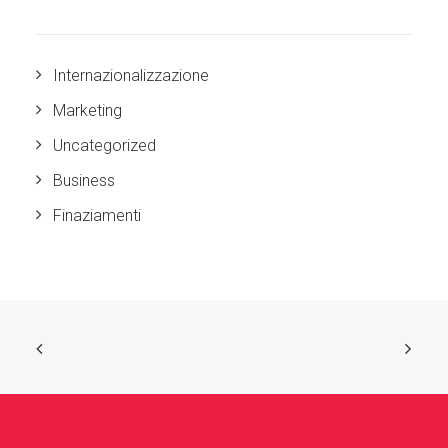
Internazionalizzazione
Marketing
Uncategorized
Business
Finaziamenti