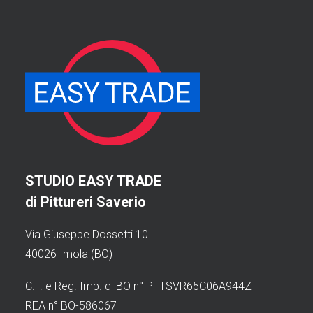
STUDIO EASY TRADE
di Pittureri Saverio
Via Giuseppe Dossetti 10
40026 Imola (BO)
C.F. e Reg. Imp. di BO n° PTTSVR65C06A944Z
REA n° BO-586067