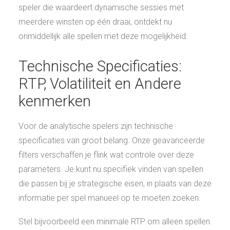
speler die waardeert dynamische sessies met
meerdere winsten op één draai, ontdekt nu
onmiddellijk alle spellen met deze mogelijkheid.
Technische Specificaties:
RTP, Volatiliteit en Andere
kenmerken
Voor de analytische spelers zijn technische
specificaties van groot belang. Onze geavanceerde
filters verschaffen je flink wat controle over deze
parameters. Je kunt nu specifiek vinden van spellen
die passen bij je strategische eisen, in plaats van deze
informatie per spel manueel op te moeten zoeken.
Stel bijvoorbeeld een minimale RTP om alleen spellen