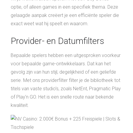
optie, of alleen games in een specifiek thema. Deze
gelaagde aanpak creëert je een efficiënte speler die
exact weet wat hij speelt en waarom.
Provider- en Datumfilters
Bepaalde spelers hebben een uitgesproken voorkeur
voor bepaalde game-ontwikkelaars. Dat kan het
gevolg zijn van hun stijl, degelijkheid of een geliefde
serie. Met ons providerfilter filter je de bibliotheek tot
titels van vaste studio’s, zoals NetEnt, Pragmatic Play
of Play’n GO. Het is een snelle route naar bekende
kwaliteit.