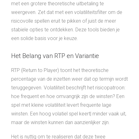
met een grotere theoretische uitbetaling te
weergeven. Zet dat met een volatiliteitsfilter om de
risicovolle spellen eruit te pikken of juist de meer
stabiele opties te ontdekken. Deze tools bieden je
een solide basis voor je keuze.
Het Belang van RTP en Variantie
RTP (Return to Player) toont het theoretische
percentage van de inzetten weer dat op termijn wordt
teruggegeven. Volatiliteit beschrijft het risicopatroon:
hoe frequent en hoe omvangrijk zijn de winsten? Een
spel met kleine volatiliteit levert frequente lage
winsten. Een hoog volatiel spel keert| minder vaak uit,
maar de winsten kunnen dan aanzienlijker zijn.
Het is nuttig om te realiseren dat deze twee