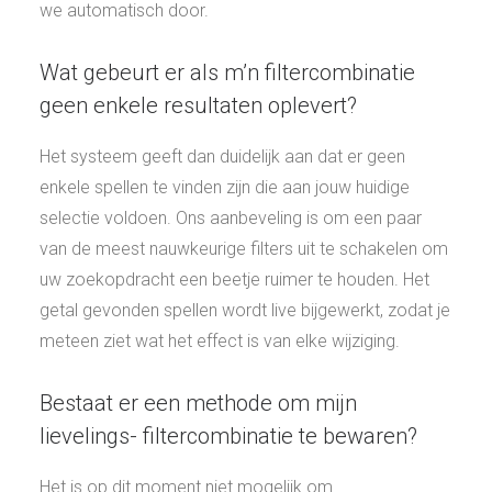
we automatisch door.
Wat gebeurt er als m’n filtercombinatie
geen enkele resultaten oplevert?
Het systeem geeft dan duidelijk aan dat er geen
enkele spellen te vinden zijn die aan jouw huidige
selectie voldoen. Ons aanbeveling is om een paar
van de meest nauwkeurige filters uit te schakelen om
uw zoekopdracht een beetje ruimer te houden. Het
getal gevonden spellen wordt live bijgewerkt, zodat je
meteen ziet wat het effect is van elke wijziging.
Bestaat er een methode om mijn
lievelings- filtercombinatie te bewaren?
Het is op dit moment niet mogelijk om