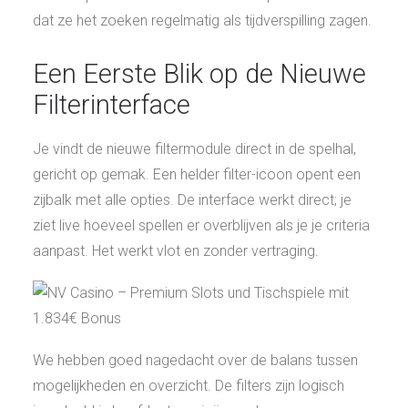
dat ze het zoeken regelmatig als tijdverspilling zagen.
Een Eerste Blik op de Nieuwe
Filterinterface
Je vindt de nieuwe filtermodule direct in de spelhal,
gericht op gemak. Een helder filter-icoon opent een
zijbalk met alle opties. De interface werkt direct; je
ziet live hoeveel spellen er overblijven als je je criteria
aanpast. Het werkt vlot en zonder vertraging.
We hebben goed nagedacht over de balans tussen
mogelijkheden en overzicht. De filters zijn logisch