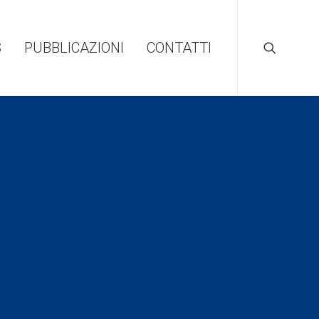
S
PUBBLICAZIONI
CONTATTI