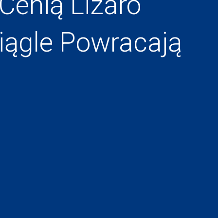
Cenią Lizaro
Ciągle Powracają