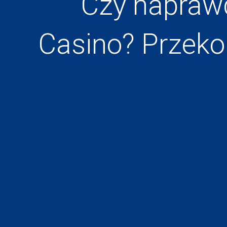
Czy naprawd
Casino? Przekon