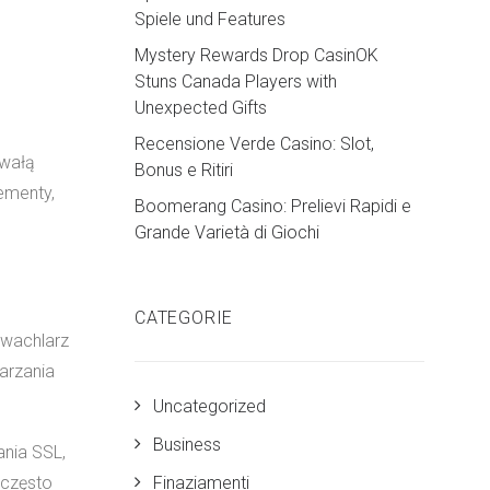
Spiele und Features
Mystery Rewards Drop CasinOK
Stuns Canada Players with
Unexpected Gifts
Recensione Verde Casino: Slot,
rwałą
Bonus e Ritiri
ementy,
Boomerang Casino: Prelievi Rapidi e
Grande Varietà di Giochi
CATEGORIE
 wachlarz
arzania
Uncategorized
Business
nia SSL,
 często
Finaziamenti