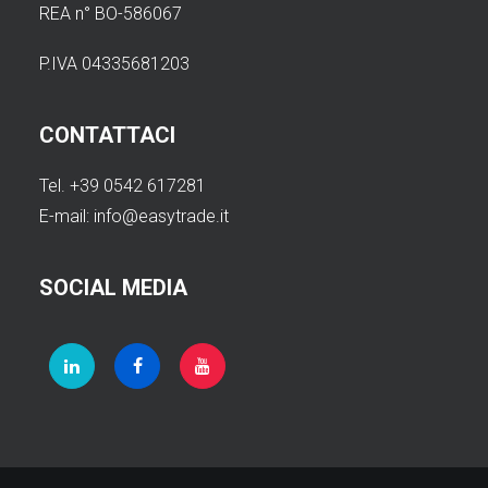
REA n° BO-586067
P.IVA 04335681203
CONTATTACI
Tel. +39 0542 617281
E-mail:
info@easytrade.it
SOCIAL MEDIA