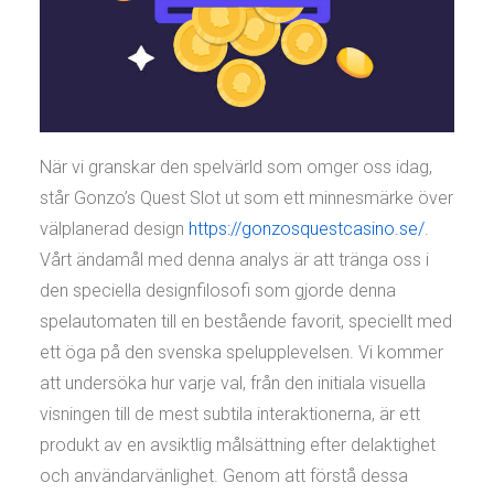
När vi granskar den spelvärld som omger oss idag,
står Gonzo’s Quest Slot ut som ett minnesmärke över
välplanerad design
https://gonzosquestcasino.se/
.
Vårt ändamål med denna analys är att tränga oss i
den speciella designfilosofi som gjorde denna
spelautomaten till en bestående favorit, speciellt med
ett öga på den svenska spelupplevelsen. Vi kommer
att undersöka hur varje val, från den initiala visuella
visningen till de mest subtila interaktionerna, är ett
produkt av en avsiktlig målsättning efter delaktighet
och användarvänlighet. Genom att förstå dessa