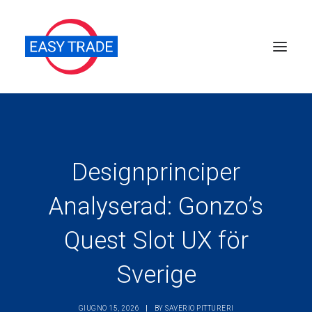
Perché sceglierci
Chi siamo
Designprinciper
Servizi
Analyserad: Gonzo’s
News
Pubblicazioni
Quest Slot UX för
Contatti
Sverige
Ricerca
GIUGNO 15, 2026
|
BY
SAVERIO PITTURERI