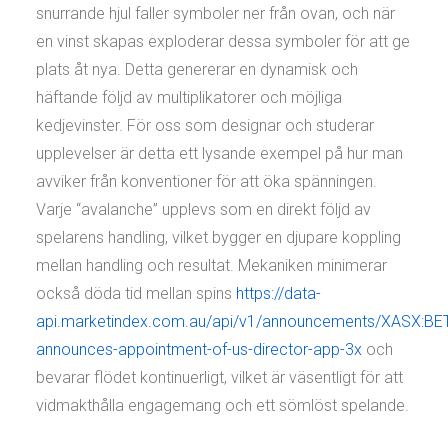
snurrande hjul faller symboler ner från ovan, och när
en vinst skapas exploderar dessa symboler för att ge
plats åt nya. Detta genererar en dynamisk och
häftande följd av multiplikatorer och möjliga
kedjevinster. För oss som designar och studerar
upplevelser är detta ett lysande exempel på hur man
avviker från konventioner för att öka spänningen.
Varje “avalanche” upplevs som en direkt följd av
spelarens handling, vilket bygger en djupare koppling
mellan handling och resultat. Mekaniken minimerar
också döda tid mellan spins
https://data-
api.marketindex.com.au/api/v1/announcements/XASX:BET:
announces-appointment-of-us-director-app-3x
och
bevarar flödet kontinuerligt, vilket är väsentligt för att
vidmakthålla engagemang och ett sömlöst spelande.