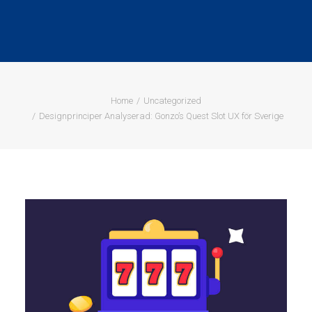
Home
Uncategorized
Designprinciper Analyserad: Gonzo’s Quest Slot UX för Sverige