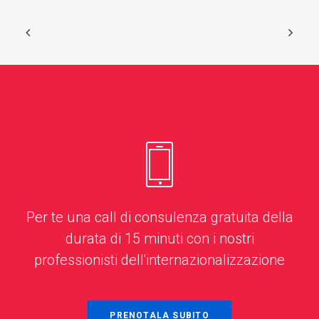
Per te una call di consulenza gratuita della
durata di 15 minuti con i nostri
professionisti dell'internazionalizzazione
PRENOTALA SUBITO