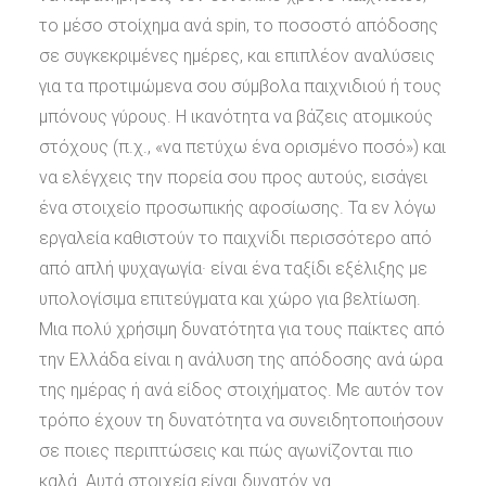
το μέσο στοίχημα ανά spin, το ποσοστό απόδοσης
σε συγκεκριμένες ημέρες, και επιπλέον αναλύσεις
για τα προτιμώμενα σου σύμβολα παιχνιδιού ή τους
μπόνους γύρους. Η ικανότητα να βάζεις ατομικούς
στόχους (π.χ., «να πετύχω ένα ορισμένο ποσό») και
να ελέγχεις την πορεία σου προς αυτούς, εισάγει
ένα στοιχείο προσωπικής αφοσίωσης. Τα εν λόγω
εργαλεία καθιστούν το παιχνίδι περισσότερο από
από απλή ψυχαγωγία· είναι ένα ταξίδι εξέλιξης με
υπολογίσιμα επιτεύγματα και χώρο για βελτίωση.
Μια πολύ χρήσιμη δυνατότητα για τους παίκτες από
την Ελλάδα είναι η ανάλυση της απόδοσης ανά ώρα
της ημέρας ή ανά είδος στοιχήματος. Με αυτόν τον
τρόπο έχουν τη δυνατότητα να συνειδητοποιήσουν
σε ποιες περιπτώσεις και πώς αγωνίζονται πιο
καλά. Αυτά στοιχεία είναι δυνατόν να