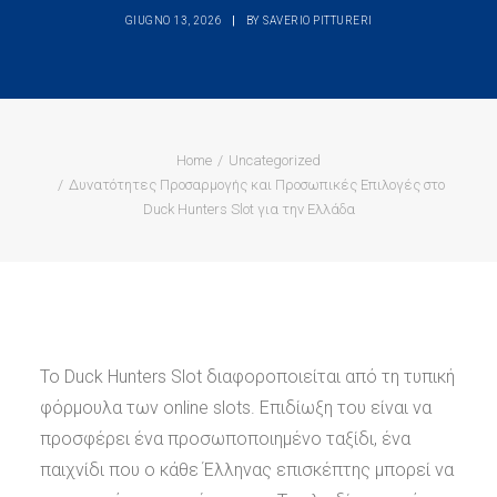
GIUGNO 13, 2026
|
BY
SAVERIO PITTURERI
Home
Uncategorized
Δυνατότητες Προσαρμογής και Προσωπικές Επιλογές στο
Duck Hunters Slot για την Ελλάδα
Το Duck Hunters Slot διαφοροποιείται από τη τυπική
φόρμουλα των online slots. Επιδίωξη του είναι να
προσφέρει ένα προσωποποιημένο ταξίδι, ένα
παιχνίδι που ο κάθε Έλληνας επισκέπτης μπορεί να