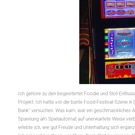
Ich gehöre zu den begeisterter Foodie und Slot-Enthus
Projekt: Ich hatte vor die bunte Food-Festival-Szene in
Bank” versuchen. Was kam, war ein geschmackliches A
Spannung am Spielautomat auf unerwartete Weise verban
erlebte ich, wie gut Freude und Unterhaltung sich ergän