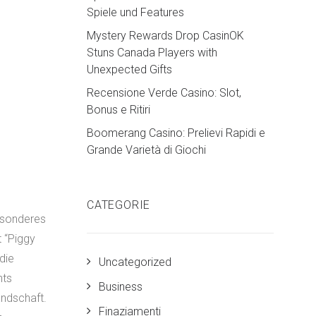
Spiele und Features
Mystery Rewards Drop CasinOK
Stuns Canada Players with
Unexpected Gifts
Recensione Verde Casino: Slot,
Bonus e Ritiri
Boomerang Casino: Prelievi Rapidi e
Grande Varietà di Giochi
CATEGORIE
besonderes
t “Piggy
die
Uncategorized
nts
Business
andschaft.
Finaziamenti