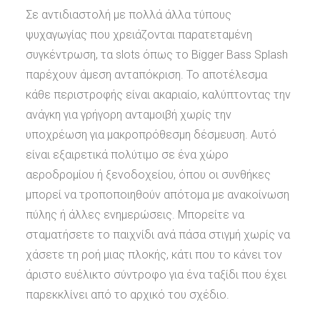
Σε αντιδιαστολή με πολλά άλλα τύπους
ψυχαγωγίας που χρειάζονται παρατεταμένη
συγκέντρωση, τα slots όπως το Bigger Bass Splash
παρέχουν άμεση ανταπόκριση. Το αποτέλεσμα
κάθε περιστροφής είναι ακαριαίο, καλύπτοντας την
ανάγκη για γρήγορη ανταμοιβή χωρίς την
υποχρέωση για μακροπρόθεσμη δέσμευση. Αυτό
είναι εξαιρετικά πολύτιμο σε ένα χώρο
αεροδρομίου ή ξενοδοχείου, όπου οι συνθήκες
μπορεί να τροποποιηθούν απότομα με ανακοίνωση
πύλης ή άλλες ενημερώσεις. Μπορείτε να
σταματήσετε το παιχνίδι ανά πάσα στιγμή χωρίς να
χάσετε τη ροή μιας πλοκής, κάτι που το κάνει τον
άριστο ευέλικτο σύντροφο για ένα ταξίδι που έχει
παρεκκλίνει από το αρχικό του σχέδιο.