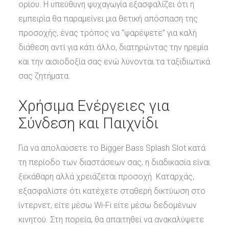
ορίου. Η υπεύθυνη ψυχαγωγία εξασφαλίζει ότι η
εμπειρία θα παραμείνει μια θετική απόσπαση της
προσοχής, ένας τρόπος να “ψαρέψετε” για καλή
διάθεση αντί για κάτι άλλο, διατηρώντας την ηρεμία
και την αισιοδοξία σας ενώ λύνονται τα ταξιδιωτικά
σας ζητήματα.
Χρήσιμα Ενέργειες για
Σύνδεση και Παιχνίδι
Για να απολαύσετε το Bigger Bass Splash Slot κατά
τη περίοδο των διαστάσεων σας, η διαδικασία είναι
ξεκάθαρη αλλά χρειάζεται προσοχή. Καταρχάς,
εξασφαλίστε ότι κατέχετε σταθερή δικτύωση στο
ίντερνετ, είτε μέσω Wi-Fi είτε μέσω δεδομένων
κινητού. Στη πορεία, θα απαιτηθεί να ανακαλύψετε