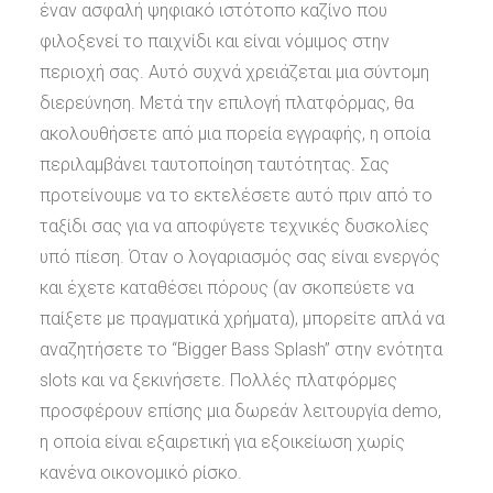
έναν ασφαλή ψηφιακό ιστότοπο καζίνο που
φιλοξενεί το παιχνίδι και είναι νόμιμος στην
περιοχή σας. Αυτό συχνά χρειάζεται μια σύντομη
διερεύνηση. Μετά την επιλογή πλατφόρμας, θα
ακολουθήσετε από μια πορεία εγγραφής, η οποία
περιλαμβάνει ταυτοποίηση ταυτότητας. Σας
προτείνουμε να το εκτελέσετε αυτό πριν από το
ταξίδι σας για να αποφύγετε τεχνικές δυσκολίες
υπό πίεση. Όταν ο λογαριασμός σας είναι ενεργός
και έχετε καταθέσει πόρους (αν σκοπεύετε να
παίξετε με πραγματικά χρήματα), μπορείτε απλά να
αναζητήσετε το “Bigger Bass Splash” στην ενότητα
slots και να ξεκινήσετε. Πολλές πλατφόρμες
προσφέρουν επίσης μια δωρεάν λειτουργία demo,
η οποία είναι εξαιρετική για εξοικείωση χωρίς
κανένα οικονομικό ρίσκο.