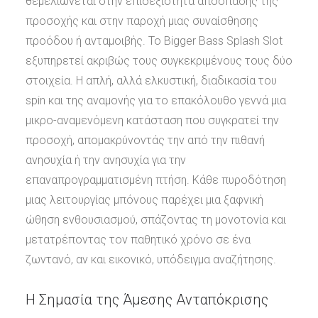
θεμελιώνεται στην επιδεξιότητα απόσπασης της
προσοχής και στην παροχή μιας συναίσθησης
προόδου ή ανταμοιβής. Το Bigger Bass Splash Slot
εξυπηρετεί ακριβώς τους συγκεκριμένους τους δύο
στοιχεία. Η απλή, αλλά ελκυστική, διαδικασία του
spin και της αναμονής για το επακόλουθο γεννά μια
μικρο-αναμενόμενη κατάσταση που συγκρατεί την
προσοχή, απομακρύνοντάς την από την πιθανή
ανησυχία ή την ανησυχία για την
επαναπρογραμματισμένη πτήση. Κάθε πυροδότηση
μιας λειτουργίας μπόνους παρέχει μια ξαφνική
ώθηση ενθουσιασμού, σπάζοντας τη μονοτονία και
μετατρέποντας τον παθητικό χρόνο σε ένα
ζωντανό, αν και εικονικό, υπόδειγμα αναζήτησης.
Η Σημασία της Άμεσης Ανταπόκρισης