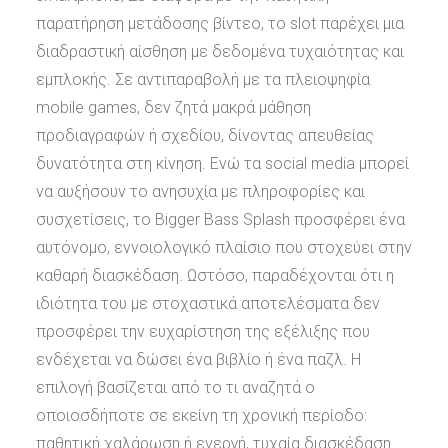
παρατήρηση μετάδοσης βίντεο, το slot παρέχει μια
διαδραστική αίσθηση με δεδομένα τυχαιότητας και
εμπλοκής. Σε αντιπαραβολή με τα πλειοψηφία
mobile games, δεν ζητά μακρά μάθηση
προδιαγραφών ή σχεδίου, δίνοντας απευθείας
δυνατότητα στη κίνηση. Ενώ τα social media μπορεί
να αυξήσουν το ανησυχία με πληροφορίες και
συσχετίσεις, το Bigger Bass Splash προσφέρει ένα
αυτόνομο, εννοιολογικό πλαίσιο που στοχεύει στην
καθαρή διασκέδαση. Ωστόσο, παραδέχονται ότι η
ιδιότητα του με στοχαστικά αποτελέσματα δεν
προσφέρει την ευχαρίστηση της εξέλιξης που
ενδέχεται να δώσει ένα βιβλίο ή ένα παζλ. Η
επιλογή βασίζεται από το τι αναζητά ο
οποιοσδήποτε σε εκείνη τη χρονική περίοδο:
παθητική χαλάρωση ή ενεργή, τυχαία διασκέδαση.