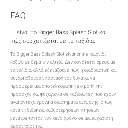
FAQ
Τι είναι το Bigger Bass Splash Slot και
πώς συσχετίζεται με τα ταξίδια;
Το Bigger Bass Splash Slot είναι online παιχνίδι
καζίνο με θέμα την αλιεία. Δεν συνδέεται άμεσα με
τα ταξίδια, αλλά εξετάζουμε πώς η διαδραστική και
συναρπάζουσα υπόσταση του δύναται να
προσφέρει μια αποτελεσματική εκτροπή της
προσοχής και ψυχαγωγία σε ταξιδιώτες που έχουν
αναπάντεχα χρονικά διαστήματα αναμονής, όπως
κατά τη διάρκεια καθυστερήσεων πτήσεων,
μετατρέποντας τον κενό χρόνο σε μια ευχάριστη
δραστηριότητα.