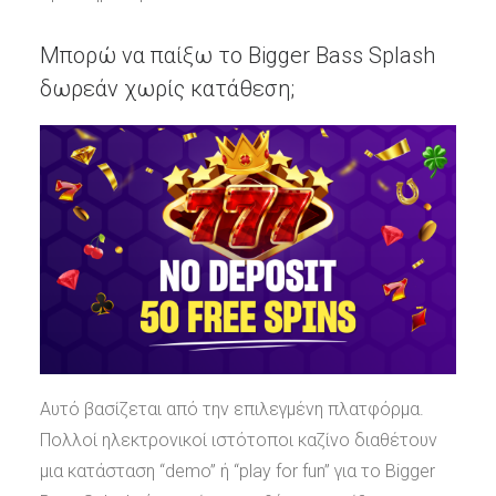
Μπορώ να παίξω το Bigger Bass Splash
δωρεάν χωρίς κατάθεση;
Αυτό βασίζεται από την επιλεγμένη πλατφόρμα.
Πολλοί ηλεκτρονικοί ιστότοποι καζίνο διαθέτουν
μια κατάσταση “demo” ή “play for fun” για το Bigger