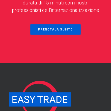
durata di 15 minuti con i nostri
professionisti dell'internazionalizzazione
PRENOTALA SUBITO