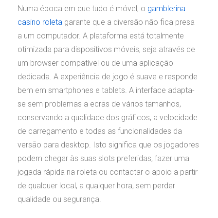
Numa época em que tudo é móvel, o
gamblerina
casino roleta
garante que a diversão não fica presa
a um computador. A plataforma está totalmente
otimizada para dispositivos móveis, seja através de
um browser compatível ou de uma aplicação
dedicada. A experiência de jogo é suave e responde
bem em smartphones e tablets. A interface adapta-
se sem problemas a ecrãs de vários tamanhos,
conservando a qualidade dos gráficos, a velocidade
de carregamento e todas as funcionalidades da
versão para desktop. Isto significa que os jogadores
podem chegar às suas slots preferidas, fazer uma
jogada rápida na roleta ou contactar o apoio a partir
de qualquer local, a qualquer hora, sem perder
qualidade ou segurança.