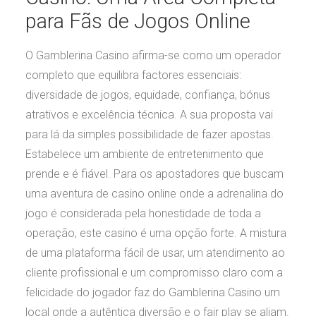
para Fãs de Jogos Online
O Gamblerina Casino afirma-se como um operador
completo que equilibra factores essenciais:
diversidade de jogos, equidade, confiança, bónus
atrativos e excelência técnica. A sua proposta vai
para lá da simples possibilidade de fazer apostas.
Estabelece um ambiente de entretenimento que
prende e é fiável. Para os apostadores que buscam
uma aventura de casino online onde a adrenalina do
jogo é considerada pela honestidade de toda a
operação, este casino é uma opção forte. A mistura
de uma plataforma fácil de usar, um atendimento ao
cliente profissional e um compromisso claro com a
felicidade do jogador faz do Gamblerina Casino um
local onde a autêntica diversão e o fair play se aliam.