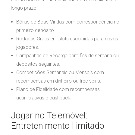
longo prazo.
Bônus de Boas-Vindas com correspondência no
primeiro depósito.
Rodadas Grátis em slots escolhidas para novos
jogadores.
Campanhas de Recarga para fins de semana ou
depósitos seguintes.
Competições Semanais ou Mensais com
recompensas em dinheiro ou free spins.
Plano de Fidelidade com recompensas
acumulativas e cashback.
Jogar no Telemóvel:
Entretenimento Ilimitado