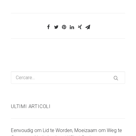
ULTIMI ARTICOLI
Eenvoudig om Lid te Worden, Moeizaam om Weg te