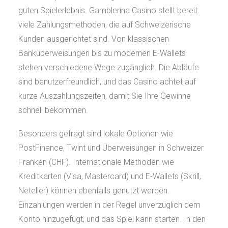
guten Spielerlebnis. Gamblerina Casino stellt bereit
viele Zahlungsmethoden, die auf Schweizerische
Kunden ausgerichtet sind. Von klassischen
Banküberweisungen bis zu modernen E-Wallets
stehen verschiedene Wege zugänglich. Die Abläufe
sind benutzerfreundlich, und das Casino achtet auf
kurze Auszahlungszeiten, damit Sie Ihre Gewinne
schnell bekommen.
Besonders gefragt sind lokale Optionen wie
PostFinance, Twint und Überweisungen in Schweizer
Franken (CHF). Internationale Methoden wie
Kreditkarten (Visa, Mastercard) und E-Wallets (Skrill,
Neteller) können ebenfalls genutzt werden.
Einzahlungen werden in der Regel unverzüglich dem
Konto hinzugefügt, und das Spiel kann starten. In den