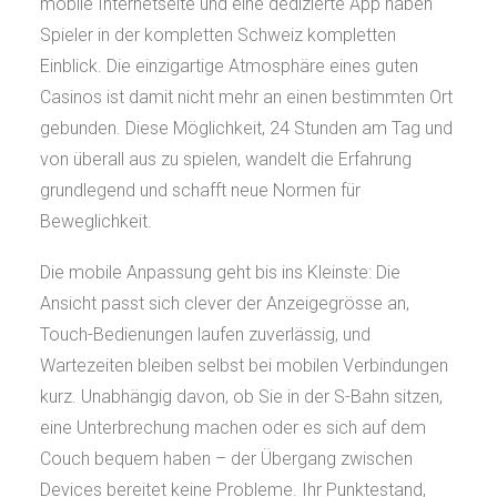
mobile Internetseite und eine dedizierte App haben
Spieler in der kompletten Schweiz kompletten
Einblick. Die einzigartige Atmosphäre eines guten
Casinos ist damit nicht mehr an einen bestimmten Ort
gebunden. Diese Möglichkeit, 24 Stunden am Tag und
von überall aus zu spielen, wandelt die Erfahrung
grundlegend und schafft neue Normen für
Beweglichkeit.
Die mobile Anpassung geht bis ins Kleinste: Die
Ansicht passt sich clever der Anzeigegrösse an,
Touch-Bedienungen laufen zuverlässig, und
Wartezeiten bleiben selbst bei mobilen Verbindungen
kurz. Unabhängig davon, ob Sie in der S-Bahn sitzen,
eine Unterbrechung machen oder es sich auf dem
Couch bequem haben – der Übergang zwischen
Devices bereitet keine Probleme. Ihr Punktestand,