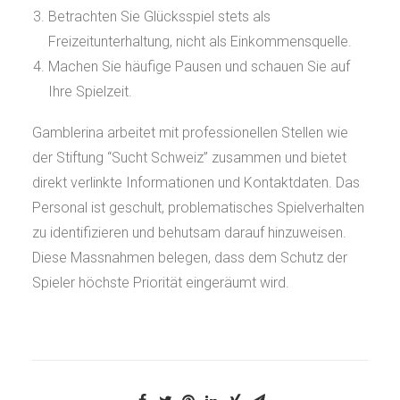
Betrachten Sie Glücksspiel stets als
Freizeitunterhaltung, nicht als Einkommensquelle.
Machen Sie häufige Pausen und schauen Sie auf
Ihre Spielzeit.
Gamblerina arbeitet mit professionellen Stellen wie
der Stiftung “Sucht Schweiz” zusammen und bietet
direkt verlinkte Informationen und Kontaktdaten. Das
Personal ist geschult, problematisches Spielverhalten
zu identifizieren und behutsam darauf hinzuweisen.
Diese Massnahmen belegen, dass dem Schutz der
Spieler höchste Priorität eingeräumt wird.