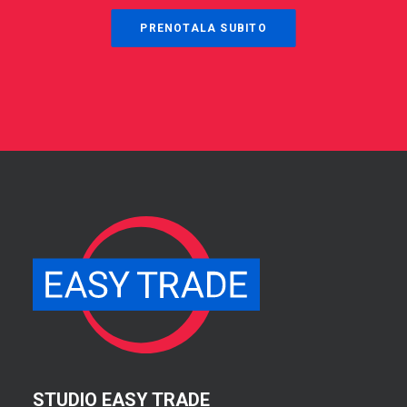
PRENOTALA SUBITO
STUDIO EASY TRADE