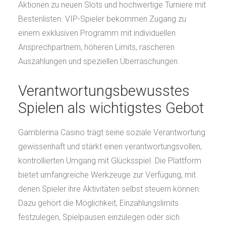
Aktionen zu neuen Slots und hochwertige Turniere mit
Bestenlisten. VIP-Spieler bekommen Zugang zu
einem exklusiven Programm mit individuellen
Ansprechpartnern, höheren Limits, rascheren
Auszahlungen und speziellen Überraschungen.
Verantwortungsbewusstes
Spielen als wichtigstes Gebot
Gamblerina Casino trägt seine soziale Verantwortung
gewissenhaft und stärkt einen verantwortungsvollen,
kontrollierten Umgang mit Glücksspiel. Die Plattform
bietet umfangreiche Werkzeuge zur Verfügung, mit
denen Spieler ihre Aktivitäten selbst steuern können.
Dazu gehört die Möglichkeit, Einzahlungslimits
festzulegen, Spielpausen einzulegen oder sich