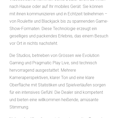
nach Hause oder auf Ihr mobiles Gerät. Sie können
mit ihnen kommunizieren und in Echtzeit teilnehmen –
von Roulette und Blackjack bis zu spannenden Game-
Show-Formaten. Diese Technologie erzeugt ein
geselliges und packendes Erlebnis, das einem Besuch
vor Ort in nichts nachsteht.
Die Studios, betrieben von Grössen wie Evolution
Gaming und Pragmatic Play Live, sind technisch
hervorragend ausgestattet. Mehrere
Kameraperspektiven, klarer Ton und eine klare
Oberfläche mit Statistiken und Spielverläufen sorgen
für ein intensives Gefühl. Die Dealer sind kompetent
und bieten eine willkommen heißende, amüsante
Stimmung.