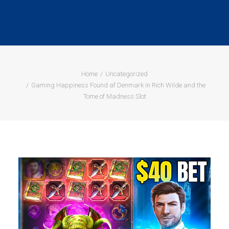
Home
Uncategorized
Gaming Happiness Found af Denmark in Rich Wilde and the
Tome of Madness Slot