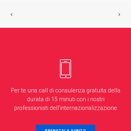
Per te una call di consulenza gratuita della
durata di 15 minuti con i nostri
professionisti dell'internazionalizzazione
PRENOTALA SUBITO