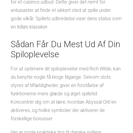
for et casinos udbud. Dette giver det nemt for
entusiaster at finde et sikkert sted at spille under
gode vilkår. Spillets udbredelse viser dens status som
en tidløs klassiker.
Sådan Får Du Mest Ud Af Din
Spiloplevelse
For at optimere dit spiloplevelse med Rich Wilde, kan
du benytte nogle få kloge tilgange. Selvom slots
styres af tilfældigheder, giver en forståelse af
funktionerne mere glæde og øget spilletid.
Koncentrér dig om at lære, hvordan Abyssal Orb’en
aktiveres, og hvilke symboler der aktiverer de
forskellige bonusser.
Her er nogle praktiske tips til danske spillere: