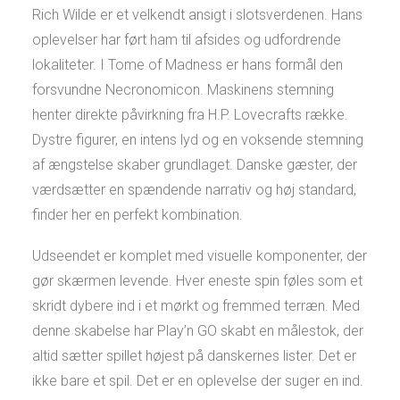
Rich Wilde er et velkendt ansigt i slotsverdenen. Hans
oplevelser har ført ham til afsides og udfordrende
lokaliteter. I Tome of Madness er hans formål den
forsvundne Necronomicon. Maskinens stemning
henter direkte påvirkning fra H.P. Lovecrafts række.
Dystre figurer, en intens lyd og en voksende stemning
af ængstelse skaber grundlaget. Danske gæster, der
værdsætter en spændende narrativ og høj standard,
finder her en perfekt kombination.
Udseendet er komplet med visuelle komponenter, der
gør skærmen levende. Hver eneste spin føles som et
skridt dybere ind i et mørkt og fremmed terræn. Med
denne skabelse har Play’n GO skabt en målestok, der
altid sætter spillet højest på danskernes lister. Det er
ikke bare et spil. Det er en oplevelse der suger en ind.