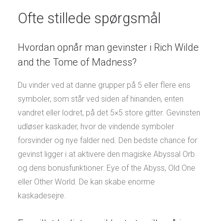
Ofte stillede spørgsmål
Hvordan opnår man gevinster i Rich Wilde
and the Tome of Madness?
Du vinder ved at danne grupper på 5 eller flere ens
symboler, som står ved siden af hinanden, enten
vandret eller lodret, på det 5×5 store gitter. Gevinsten
udløser kaskader, hvor de vindende symboler
forsvinder og nye falder ned. Den bedste chance for
gevinst ligger i at aktivere den magiske Abyssal Orb
og dens bonusfunktioner: Eye of the Abyss, Old One
eller Other World. De kan skabe enorme
kaskadesejre.