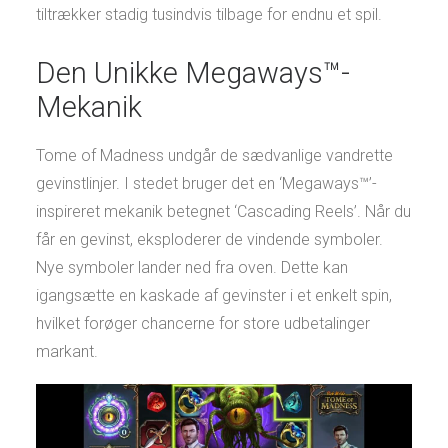
tiltrækker stadig tusindvis tilbage for endnu et spil.
Den Unikke Megaways™-
Mekanik
Tome of Madness undgår de sædvanlige vandrette
gevinstlinjer. I stedet bruger det en ‘Megaways™’-
inspireret mekanik betegnet ‘Cascading Reels’. Når du
får en gevinst, eksploderer de vindende symboler.
Nye symboler lander ned fra oven. Dette kan
igangsætte en kaskade af gevinster i et enkelt spin,
hvilket forøger chancerne for store udbetalinger
markant.