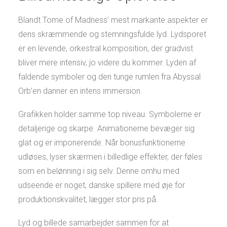
Blandt Tome of Madness’ mest markante aspekter er
dens skræmmende og stemningsfulde lyd. Lydsporet
er en levende, orkestral komposition, der gradvist
bliver mere intensiv, jo videre du kommer. Lyden af
faldende symboler og den tunge rumlen fra Abyssal
Orb’en danner en intens immersion.
Grafikken holder samme top niveau. Symbolerne er
detaljerige og skarpe. Animationerne bevæger sig
glat og er imponerende. Når bonusfunktionerne
udløses, lyser skærmen i billedlige effekter, der føles
som en belønning i sig selv. Denne omhu med
udseende er noget, danske spillere med øje for
produktionskvalitet, lægger stor pris på.
Lyd og billede samarbejder sammen for at