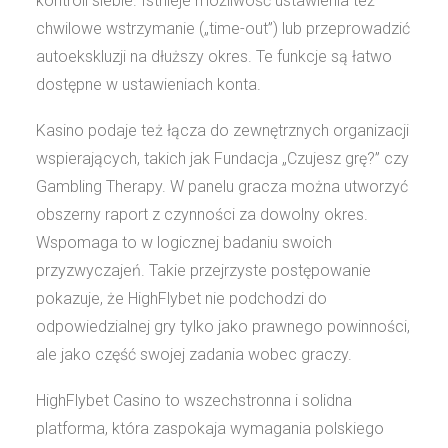
kontroli siebie. Istnieje możliwość ustawienia też
chwilowe wstrzymanie („time-out”) lub przeprowadzić
autoekskluzji na dłuższy okres. Te funkcje są łatwo
dostępne w ustawieniach konta.
Kasino podaje też łącza do zewnętrznych organizacji
wspierających, takich jak Fundacja „Czujesz grę?” czy
Gambling Therapy. W panelu gracza można utworzyć
obszerny raport z czynności za dowolny okres.
Wspomaga to w logicznej badaniu swoich
przyzwyczajeń. Takie przejrzyste postępowanie
pokazuje, że HighFlybet nie podchodzi do
odpowiedzialnej gry tylko jako prawnego powinności,
ale jako część swojej zadania wobec graczy.
HighFlybet Casino to wszechstronna i solidna
platforma, która zaspokaja wymagania polskiego