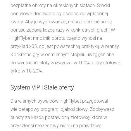
bezpłatne obroty na określonych slotach. Środki
bonusowe dodawane są osobno od wpłaconej
kwoty. Aby je wyprowadzić, musisz obrócić sumę
bonusu zadaną liczbę razy w konkretnych grach. W
HighFlybet mnożnik obrotu często wynosi na
przykład x35, co jest powszechną praktyką w branży.
Konkretne gry w odmiennym stopniu uwzględniane
do wymagań; sloty zazwyczaj w 100%, a gry stołowe
tylko w 10-20%.
System VIP i Stałe oferty
Dla wiernych bywalców HighFlybet przygotował
wieloetapowy program lojalnościowy. Zdobywasz
punkty za każdą postawioną złotówkę, które w
przyszłości możesz wymienić na prawdziwe