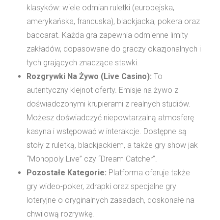
klasyków: wiele odmian ruletki (europejska,
amerykańska, francuska), blackjacka, pokera oraz
baccarat. Każda gra zapewnia odmienne limity
zakładów, dopasowane do graczy okazjonalnych i
tych grających znaczące stawki.
Rozgrywki Na Żywo (Live Casino):
To
autentyczny klejnot oferty. Emisje na żywo z
doświadczonymi krupierami z realnych studiów.
Możesz doświadczyć niepowtarzalną atmosferę
kasyna i wstępować w interakcje. Dostępne są
stoły z ruletką, blackjackiem, a także gry show jak
“Monopoly Live” czy “Dream Catcher”.
Pozostałe Kategorie:
Platforma oferuje także
gry wideo-poker, zdrapki oraz specjalne gry
loteryjne o oryginalnych zasadach, doskonałe na
chwilową rozrywkę.