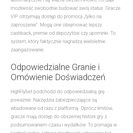
możliwość swobodnie budować swój status. Gracze
VIP otrzymują dostęp do promocji „tylko na
zaproszenie”. Mogą one obejmować lepszy
cashback, premie od depozytów czy upominki. To
system, który faktycznie nagradza wieloletnie
zaangażowanie.
Odpowiedzialne Granie i
Omówienie Doświadczeń
HighFlybet podchodzi do odpowiedzialną grę
poważnie. Narzędzia zabezpieczające są
wbudowane od razu z platformą. Oprócz limitów,
gracze mają dostęp do obszernej historii gry z
podsumowaniem czasu i wydatków. To pomaga w