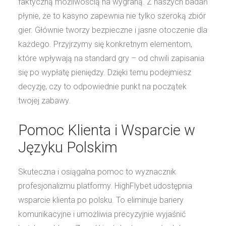
faktyczną możliwością na wygraną. Z naszych badań
płynie, że to kasyno zapewnia nie tylko szeroką zbiór
gier. Głównie tworzy bezpieczne i jasne otoczenie dla
każdego. Przyjrzymy się konkretnym elementom,
które wpływają na standard gry – od chwili zapisania
się po wypłatę pieniędzy. Dzięki temu podejmiesz
decyzję, czy to odpowiednie punkt na początek
twojej zabawy.
Pomoc Klienta i Wsparcie w
Języku Polskim
Skuteczna i osiągalna pomoc to wyznacznik
profesjonalizmu platformy. HighFlybet udostępnia
wsparcie klienta po polsku. To eliminuje bariery
komunikacyjne i umożliwia precyzyjnie wyjaśnić