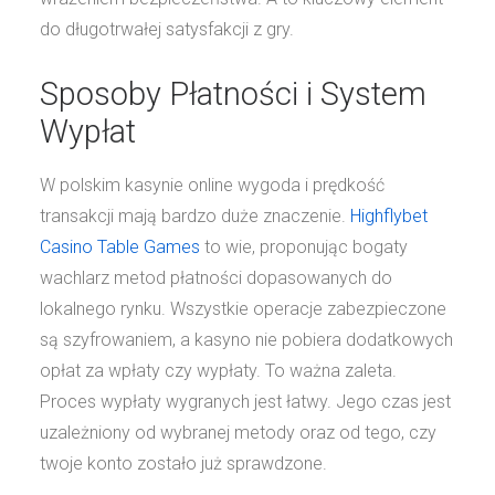
do długotrwałej satysfakcji z gry.
Sposoby Płatności i System
Wypłat
W polskim kasynie online wygoda i prędkość
transakcji mają bardzo duże znaczenie.
Highflybet
Casino Table Games
to wie, proponując bogaty
wachlarz metod płatności dopasowanych do
lokalnego rynku. Wszystkie operacje zabezpieczone
są szyfrowaniem, a kasyno nie pobiera dodatkowych
opłat za wpłaty czy wypłaty. To ważna zaleta.
Proces wypłaty wygranych jest łatwy. Jego czas jest
uzależniony od wybranej metody oraz od tego, czy
twoje konto zostało już sprawdzone.