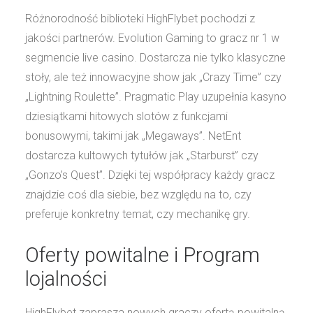
Różnorodność biblioteki HighFlybet pochodzi z
jakości partnerów. Evolution Gaming to gracz nr 1 w
segmencie live casino. Dostarcza nie tylko klasyczne
stoły, ale też innowacyjne show jak „Crazy Time” czy
„Lightning Roulette”. Pragmatic Play uzupełnia kasyno
dziesiątkami hitowych slotów z funkcjami
bonusowymi, takimi jak „Megaways”. NetEnt
dostarcza kultowych tytułów jak „Starburst” czy
„Gonzo’s Quest”. Dzięki tej współpracy każdy gracz
znajdzie coś dla siebie, bez względu na to, czy
preferuje konkretny temat, czy mechanikę gry.
Oferty powitalne i Program
lojalności
HighFlybet zaprasza nowych graczy ofertą powitalną,