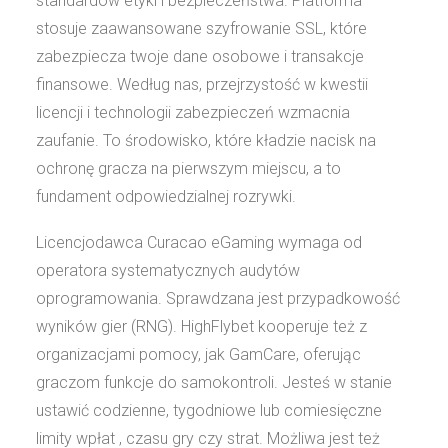
standardów etyki i bezpieczeństwa. Platforma
stosuje zaawansowane szyfrowanie SSL, które
zabezpiecza twoje dane osobowe i transakcje
finansowe. Według nas, przejrzystość w kwestii
licencji i technologii zabezpieczeń wzmacnia
zaufanie. To środowisko, które kładzie nacisk na
ochronę gracza na pierwszym miejscu, a to
fundament odpowiedzialnej rozrywki.
Licencjodawca Curacao eGaming wymaga od
operatora systematycznych audytów
oprogramowania. Sprawdzana jest przypadkowość
wyników gier (RNG). HighFlybet kooperuje też z
organizacjami pomocy, jak GamCare, oferując
graczom funkcje do samokontroli. Jesteś w stanie
ustawić codzienne, tygodniowe lub comiesięczne
limity wpłat , czasu gry czy strat. Możliwa jest też