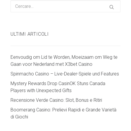
ULTIMI ARTICOLI
Eenvoudig om Lid te Worden, Moeizaam om Weg te
Gaan voor Nederland met X3bet Casino
Spinmacho Casino – Live-Dealer-Spiele und Features
Mystery Rewards Drop CasinOK Stuns Canada
Players with Unexpected Gifts
Recensione Verde Casino: Slot, Bonus e Ritiri
Boomerang Casino: Prelievi Rapidi e Grande Varietà
di Giochi