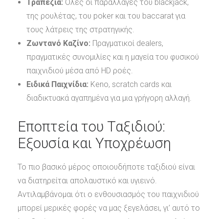
Τραπέζια:
Όλες οι παραλλαγές του blackjack,
της ρουλέτας, του poker και του baccarat για
τους λάτρεις της στρατηγικής.
Ζωντανό Καζίνο:
Πραγματικοί dealers,
πραγματικές συνομιλίες και η μαγεία του φυσικού
παιχνιδιού μέσα από HD ροές.
Ειδικά Παιχνίδια:
Κeno, scratch cards και
διαδικτυακά αγαπημένα για μια γρήγορη αλλαγή.
Εποπτεία του Ταξιδιού:
Εξουσία και Υποχρέωση
Το πιο βασικό μέρος οποιουδήποτε ταξιδιού είναι
να διατηρείται απολαυστικό και υγιεινό.
Αντιλαμβάνομαι ότι ο ενθουσιασμός του παιχνιδιού
μπορεί μερικές φορές να μας ξεγελάσει, γι’ αυτό το