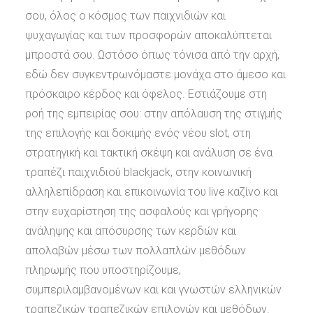
σου, όλος ο κόσμος των παιχνιδιών και
ψυχαγωγίας και των προσφορών αποκαλύπτεται
μπροστά σου. Ωστόσο όπως τόνισα από την αρχή,
εδώ δεν συγκεντρωνόμαστε μονάχα στο άμεσο και
πρόσκαιρο κέρδος και όφελος. Εστιάζουμε στη
ροή της εμπειρίας σου: στην απόλαυση της στιγμής
της επιλογής και δοκιμής ενός νέου slot, στη
στρατηγική και τακτική σκέψη και ανάλυση σε ένα
τραπέζι παιχνιδιού blackjack, στην κοινωνική
αλληλεπίδραση και επικοινωνία του live καζίνο και
στην ευχαρίστηση της ασφαλούς και γρήγορης
ανάληψης και απόσυρσης των κερδών και
απολαβών μέσω των πολλαπλών μεθόδων
πληρωμής που υποστηρίζουμε,
συμπεριλαμβανομένων και και γνωστών ελληνικών
τραπεζικών τραπεζικών επιλογών και μεθόδων.