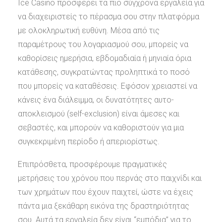
Ice Casino προσφέρει τα πιο σύγχρονα εργαλεία για
να διαχειριστείς το πέρασμα σου στην πλατφόρμα
με ολοκληρωτική ευθύνη. Μέσα από τις
παραμέτρους του λογαριασμού σου, μπορείς να
καθορίσεις ημερήσια, εβδομαδιαία ή μηνιαία όρια
κατάθεσης, συγκρατώντας προληπτικά το ποσό
που μπορείς να καταθέσεις. Εφόσον χρειαστεί να
κάνεις ένα διάλειμμα, οι δυνατότητες αυτο-
αποκλεισμού (self-exclusion) είναι άμεσες και
σεβαστές, και μπορούν να καθοριστούν για μια
συγκεκριμένη περίοδο ή απεριορίστως.
Επιπρόσθετα, προσφέρουμε πραγματικές
μετρήσεις του χρόνου που περνάς στο παιχνίδι και
των χρημάτων που έχουν παιχτεί, ώστε να έχεις
πάντα μια ξεκάθαρη εικόνα της δραστηριότητας
σου. Αυτά τα εργαλεία δεν είναι “εμπόδια” για το