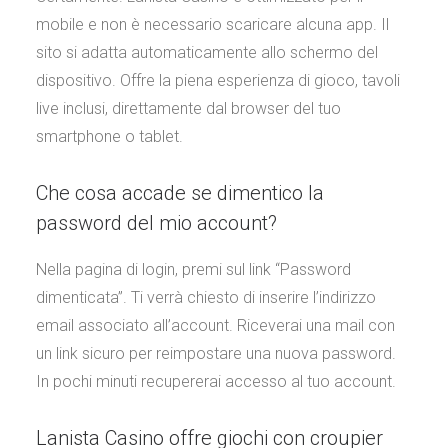
mobile e non è necessario scaricare alcuna app. Il
sito si adatta automaticamente allo schermo del
dispositivo. Offre la piena esperienza di gioco, tavoli
live inclusi, direttamente dal browser del tuo
smartphone o tablet.
Che cosa accade se dimentico la
password del mio account?
Nella pagina di login, premi sul link “Password
dimenticata”. Ti verrà chiesto di inserire l’indirizzo
email associato all’account. Riceverai una mail con
un link sicuro per reimpostare una nuova password.
In pochi minuti recupererai accesso al tuo account.
Lanista Casino offre giochi con croupier