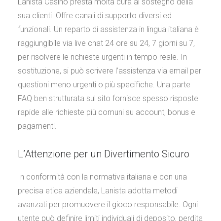
Lanista Casino presta molta cura al sostegno della
sua clienti. Offre canali di supporto diversi ed
funzionali. Un reparto di assistenza in lingua italiana è
raggiungibile via live chat 24 ore su 24, 7 giorni su 7,
per risolvere le richieste urgenti in tempo reale. In
sostituzione, si può scrivere l’assistenza via email per
questioni meno urgenti o più specifiche. Una parte
FAQ ben strutturata sul sito fornisce spesso risposte
rapide alle richieste più comuni su account, bonus e
pagamenti.
L’Attenzione per un Divertimento Sicuro
In conformità con la normativa italiana e con una
precisa etica aziendale, Lanista adotta metodi
avanzati per promuovere il gioco responsabile. Ogni
utente può definire limiti individuali di deposito, perdita