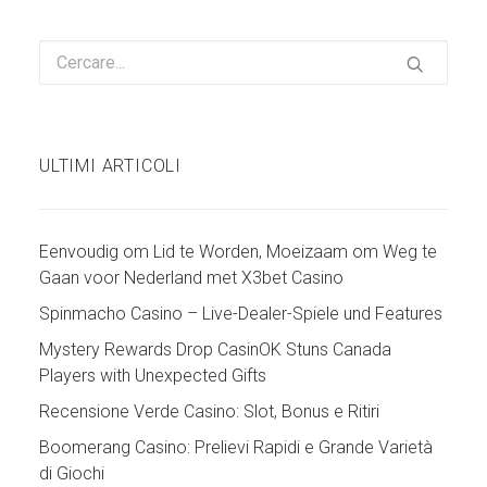
ULTIMI ARTICOLI
Eenvoudig om Lid te Worden, Moeizaam om Weg te
Gaan voor Nederland met X3bet Casino
Spinmacho Casino – Live-Dealer-Spiele und Features
Mystery Rewards Drop CasinOK Stuns Canada
Players with Unexpected Gifts
Recensione Verde Casino: Slot, Bonus e Ritiri
Boomerang Casino: Prelievi Rapidi e Grande Varietà
di Giochi