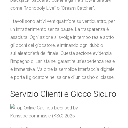
blackjack, baccarat, poker e game show interattivi
come “Monopoly Live” o “Dream Catcher”.
I tavoli sono attivi ventiquattr’ore su ventiquattro, per
un intrattenimento senza pause. La trasparenza è
assoluta. Ogni azione si svolge in tempo reale sotto
gli occhi del giocatore, eliminando ogni dubbio
sull’aleatorietà del finale. Questa sezione evidenzia
l’impegno di Lanista nel garantire un’esperienza reale
e immersiva. Va oltre la semplice interfaccia digitale
e porta il giocatore nel salone di un casinò di classe.
Servizio Clienti e Gioco Sicuro