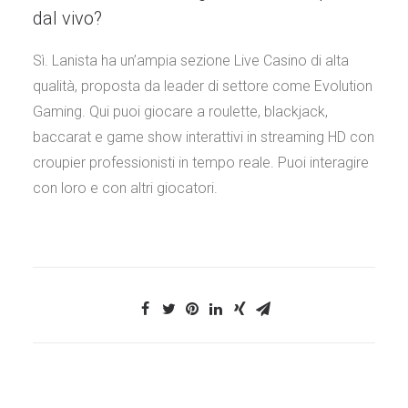
dal vivo?
Sì. Lanista ha un’ampia sezione Live Casino di alta
qualità, proposta da leader di settore come Evolution
Gaming. Qui puoi giocare a roulette, blackjack,
baccarat e game show interattivi in streaming HD con
croupier professionisti in tempo reale. Puoi interagire
con loro e con altri giocatori.