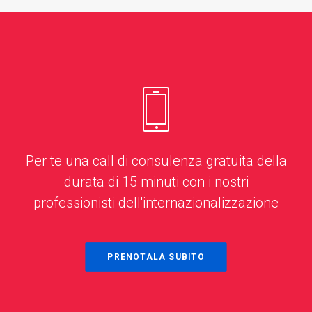
Per te una call di consulenza gratuita della
durata di 15 minuti con i nostri
professionisti dell'internazionalizzazione
PRENOTALA SUBITO