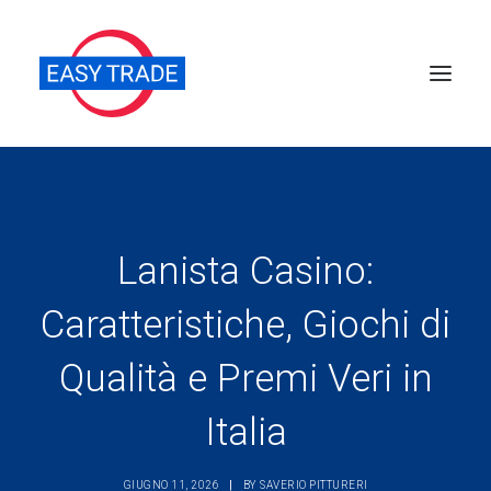
Perché sceglierci
Chi siamo
Lanista Casino:
Servizi
Caratteristiche, Giochi di
News
Pubblicazioni
Qualità e Premi Veri in
Contatti
Italia
Ricerca
GIUGNO 11, 2026
|
BY
SAVERIO PITTURERI