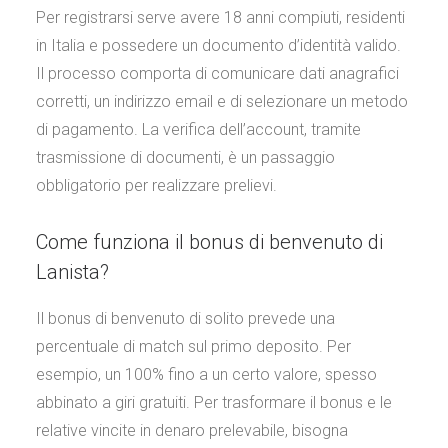
Per registrarsi serve avere 18 anni compiuti, residenti
in Italia e possedere un documento d’identità valido.
Il processo comporta di comunicare dati anagrafici
corretti, un indirizzo email e di selezionare un metodo
di pagamento. La verifica dell’account, tramite
trasmissione di documenti, è un passaggio
obbligatorio per realizzare prelievi.
Come funziona il bonus di benvenuto di
Lanista?
Il bonus di benvenuto di solito prevede una
percentuale di match sul primo deposito. Per
esempio, un 100% fino a un certo valore, spesso
abbinato a giri gratuiti. Per trasformare il bonus e le
relative vincite in denaro prelevabile, bisogna