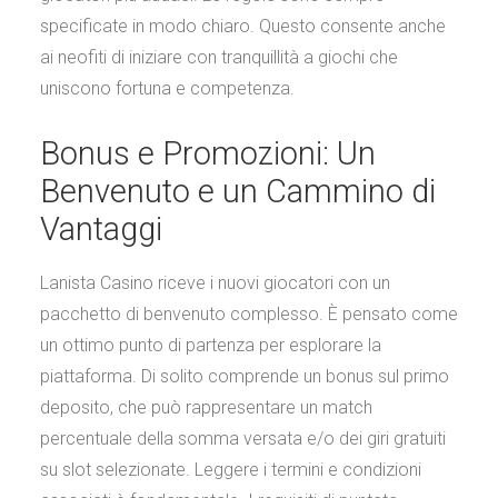
specificate in modo chiaro. Questo consente anche
ai neofiti di iniziare con tranquillità a giochi che
uniscono fortuna e competenza.
Bonus e Promozioni: Un
Benvenuto e un Cammino di
Vantaggi
Lanista Casino riceve i nuovi giocatori con un
pacchetto di benvenuto complesso. È pensato come
un ottimo punto di partenza per esplorare la
piattaforma. Di solito comprende un bonus sul primo
deposito, che può rappresentare un match
percentuale della somma versata e/o dei giri gratuiti
su slot selezionate. Leggere i termini e condizioni