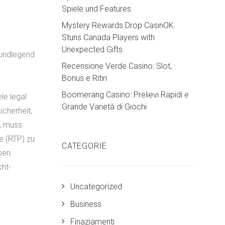
Spiele und Features
Mystery Rewards Drop CasinOK
Stuns Canada Players with
Unexpected Gifts
rundlegend
Recensione Verde Casino: Slot,
Bonus e Ritiri
Boomerang Casino: Prelievi Rapidi e
le legal
Grande Varietà di Giochi
icherheit,
s, muss
e (RTP) zu
CATEGORIE
aben
cht-
Uncategorized
Business
Finaziamenti