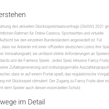
verstehen
nführung des aktuellen Glücksspielstaatsvertrags (GlüStV) 2021 g
chtlichen Rahmen für Online-Casinos, Sportwetten und virtuelle
fsicht bei den einzelnen Bundesländern angesiedelt ist. Für
dass nur Anbieter mit einer offiziellen deutschen Lizenz ihre Spie
cher Verwaltungsakt; sie umfasst strikte Anforderungen an Spielers
rds und die Fairness Spiele. Jedes Spiel, inklusive Fancy Fruit
um seine Zufallsgenerierung und ordnungsgemäße Auszahlungsquot
sicher, dass er auf einem Portal spielt, das regulatorische Vorg
 mit Glücksspiel stimuliert. Der Zugang zu Fancy Fruits über ni
immt dem Spieler auch diesen essenziellen Schutz.
wege im Detail