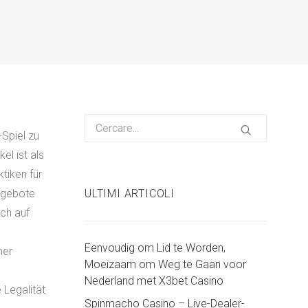
-Spiel zu
kel ist als
tiken für
Angebote
ULTIMI ARTICOLI
ich auf
Eenvoudig om Lid te Worden,
ner
Moeizaam om Weg te Gaan voor
Nederland met X3bet Casino
 Legalität
Spinmacho Casino – Live-Dealer-