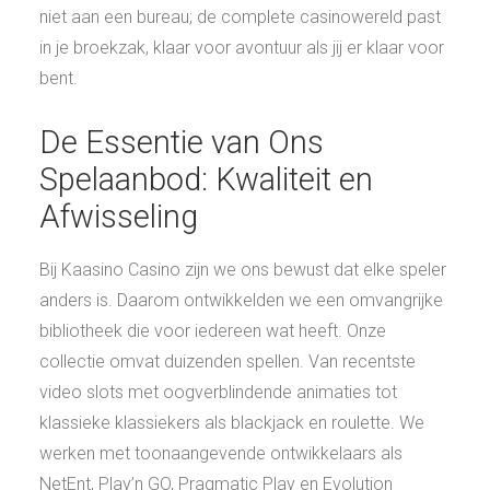
niet aan een bureau; de complete casinowereld past
in je broekzak, klaar voor avontuur als jij er klaar voor
bent.
De Essentie van Ons
Spelaanbod: Kwaliteit en
Afwisseling
Bij Kaasino Casino zijn we ons bewust dat elke speler
anders is. Daarom ontwikkelden we een omvangrijke
bibliotheek die voor iedereen wat heeft. Onze
collectie omvat duizenden spellen. Van recentste
video slots met oogverblindende animaties tot
klassieke klassiekers als blackjack en roulette. We
werken met toonaangevende ontwikkelaars als
NetEnt, Play’n GO, Pragmatic Play en Evolution