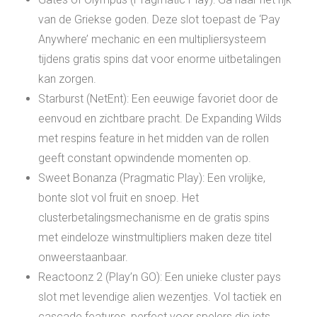
van de Griekse goden. Deze slot toepast de ‘Pay
Anywhere’ mechanic en een multipliersysteem
tijdens gratis spins dat voor enorme uitbetalingen
kan zorgen.
Starburst (NetEnt): Een eeuwige favoriet door de
eenvoud en zichtbare pracht. De Expanding Wilds
met respins feature in het midden van de rollen
geeft constant opwindende momenten op.
Sweet Bonanza (Pragmatic Play): Een vrolijke,
bonte slot vol fruit en snoep. Het
clusterbetalingsmechanisme en de gratis spins
met eindeloze winstmultipliers maken deze titel
onweerstaanbaar.
Reactoonz 2 (Play’n GO): Een unieke cluster pays
slot met levendige alien wezentjes. Vol tactiek en
cascade features, perfect voor spelers die iets