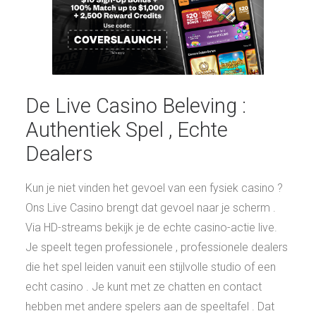
De Live Casino Beleving :
Authentiek Spel , Echte
Dealers
Kun je niet vinden het gevoel van een fysiek casino ?
Ons Live Casino brengt dat gevoel naar je scherm .
Via HD-streams bekijk je de echte casino-actie live.
Je speelt tegen professionele , professionele dealers
die het spel leiden vanuit een stijlvolle studio of een
echt casino . Je kunt met ze chatten en contact
hebben met andere spelers aan de speeltafel . Dat