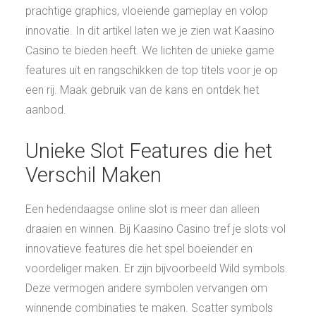
prachtige graphics, vloeiende gameplay en volop
innovatie. In dit artikel laten we je zien wat Kaasino
Casino te bieden heeft. We lichten de unieke game
features uit en rangschikken de top titels voor je op
een rij. Maak gebruik van de kans en ontdek het
aanbod.
Unieke Slot Features die het
Verschil Maken
Een hedendaagse online slot is meer dan alleen
draaien en winnen. Bij Kaasino Casino tref je slots vol
innovatieve features die het spel boeiender en
voordeliger maken. Er zijn bijvoorbeeld Wild symbols.
Deze vermogen andere symbolen vervangen om
winnende combinaties te maken. Scatter symbols