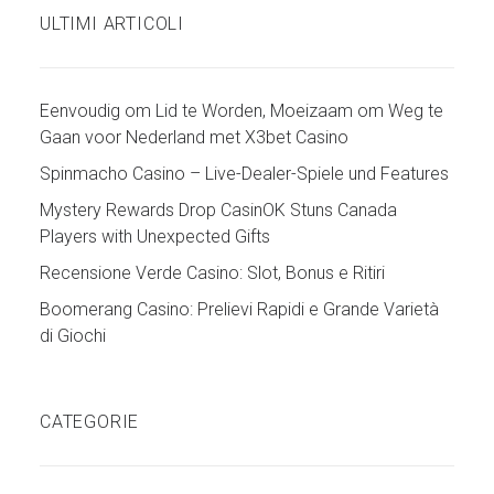
ULTIMI ARTICOLI
Eenvoudig om Lid te Worden, Moeizaam om Weg te
Gaan voor Nederland met X3bet Casino
Spinmacho Casino – Live-Dealer-Spiele und Features
Mystery Rewards Drop CasinOK Stuns Canada
Players with Unexpected Gifts
Recensione Verde Casino: Slot, Bonus e Ritiri
Boomerang Casino: Prelievi Rapidi e Grande Varietà
di Giochi
CATEGORIE