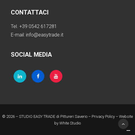
CONTATTACI
Tel. +39 0542 617281
E-mail:
info@easytrade.it
SOCIAL MEDIA
© 2026 – STUDIO EASY TRADE di Pittureri Saverio –
Privacy Policy
– Website
by
White Studio