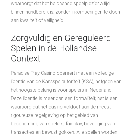
waarborgt dat het belonende speelplezier altijd
binnen handbereik is, zonder inkomperingen te doen
aan kwaliteit of veiligheid.
Zorgvuldig en Gereguleerd
Spelen in de Hollandse
Context
Paradise Play Casino opereert met een volledige
licentie van de Kansspelautoriteit (KSA), hetgeen van
het hoogste belang is voor spelers in Nederland.
Deze licentie is meer dan een formaliteit; het is een
waarborg dat het casino voldoet aan de meest
rigoureuze regelgeving op het gebied van
bescherming van spelers, fair play, beveiliging van
transacties en bewust gokken. Alle spellen worden