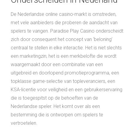
De Nederlandse online casino-markt is omstreden,
met vele aanbieders die proberen de aandacht van
spelers te vangen. Paradise Play Casino onderscheidt
zich door consequent het concept van ‘beloning’
centraal te stellen in elke interactie. Het is niet slechts
een marketingzin; het is een merkbelofte die wordt
waargemaakt door een combinatie van een
uitgebreid en doorlopend promotieprogramma, een
topklasse game-selectie van topleveranciers, een
KSA-licentie voor veiligheid en een gebruikerservaring
die is toegespitst op de behoeften van de
Nederlandse speler. Het komt over als een
bestemming die is ontworpen om spelers te
vertroetelen.