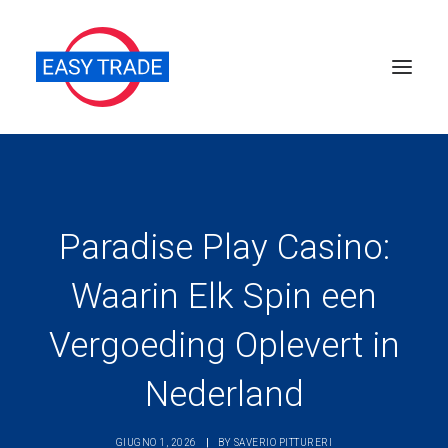
Perché sceglierci
Chi siamo
Paradise Play Casino:
Servizi
Waarin Elk Spin een
News
Pubblicazioni
Vergoeding Oplevert in
Contatti
Nederland
Ricerca
GIUGNO 1, 2026
|
BY
SAVERIO PITTURERI