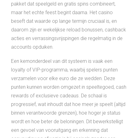
pakket dat speelgeld en gratis spins combineert,
maar het echte feest begint daarna. Het casino
beseft dat waarde op lange termijn cruciaal is, en
daarom zijn er wekelijkse reload bonussen, cashback
acties en verrassingsvrijspingen die regelmatig in de
accounts opduiken.
Een kernonderdeel van dit systeem is vaak een
loyalty of VIP-programma, waarbij spelers punten
verzamelen voor elke euro die ze wedden. Deze
punten kunnen worden omgezet in speeltegoed, cash
rewards of exclusieve cadeaus. De schaal is
progressief, wat inhoudt dat hoe meer je speelt (altijd
binnen verantwoorde grenzen), hoe hoger je status
wordt en hoe beter de beloningen. Dit bewerkstelligt
een gevoel van vooruitgang en erkenning dat