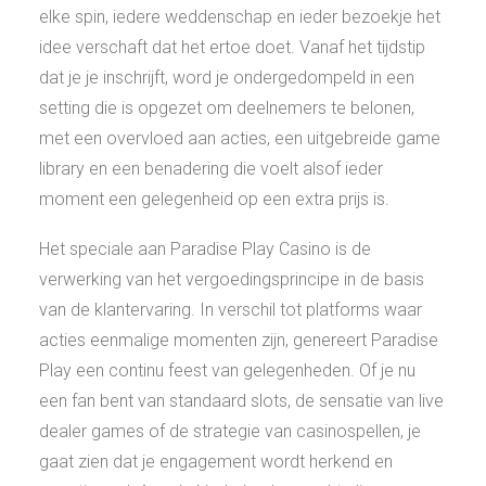
elke spin, iedere weddenschap en ieder bezoekje het
idee verschaft dat het ertoe doet. Vanaf het tijdstip
dat je je inschrijft, word je ondergedompeld in een
setting die is opgezet om deelnemers te belonen,
met een overvloed aan acties, een uitgebreide game
library en een benadering die voelt alsof ieder
moment een gelegenheid op een extra prijs is.
Het speciale aan Paradise Play Casino is de
verwerking van het vergoedingsprincipe in de basis
van de klantervaring. In verschil tot platforms waar
acties eenmalige momenten zijn, genereert Paradise
Play een continu feest van gelegenheden. Of je nu
een fan bent van standaard slots, de sensatie van live
dealer games of de strategie van casinospellen, je
gaat zien dat je engagement wordt herkend en