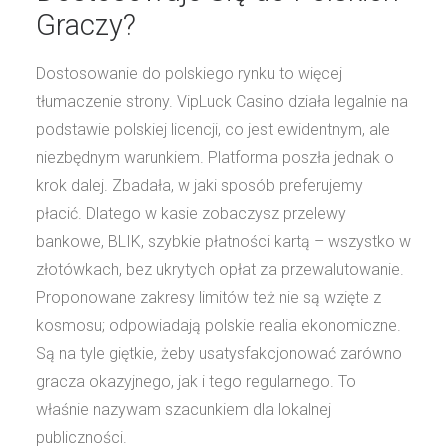
Graczy?
Dostosowanie do polskiego rynku to więcej
tłumaczenie strony. VipLuck Casino działa legalnie na
podstawie polskiej licencji, co jest ewidentnym, ale
niezbędnym warunkiem. Platforma poszła jednak o
krok dalej. Zbadała, w jaki sposób preferujemy
płacić. Dlatego w kasie zobaczysz przelewy
bankowe, BLIK, szybkie płatności kartą – wszystko w
złotówkach, bez ukrytych opłat za przewalutowanie.
Proponowane zakresy limitów też nie są wzięte z
kosmosu; odpowiadają polskie realia ekonomiczne.
Są na tyle giętkie, żeby usatysfakcjonować zarówno
gracza okazyjnego, jak i tego regularnego. To
właśnie nazywam szacunkiem dla lokalnej
publiczności.