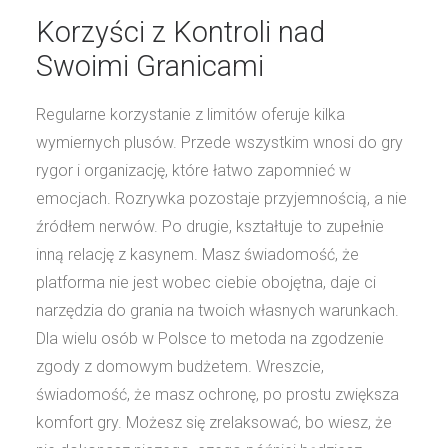
Korzyści z Kontroli nad
Swoimi Granicami
Regularne korzystanie z limitów oferuje kilka
wymiernych plusów. Przede wszystkim wnosi do gry
rygor i organizację, które łatwo zapomnieć w
emocjach. Rozrywka pozostaje przyjemnością, a nie
źródłem nerwów. Po drugie, kształtuje to zupełnie
inną relację z kasynem. Masz świadomość, że
platforma nie jest wobec ciebie obojętna, daje ci
narzędzia do grania na twoich własnych warunkach.
Dla wielu osób w Polsce to metoda na zgodzenie
zgody z domowym budżetem. Wreszcie,
świadomość, że masz ochronę, po prostu zwiększa
komfort gry. Możesz się zrelaksować, bo wiesz, że