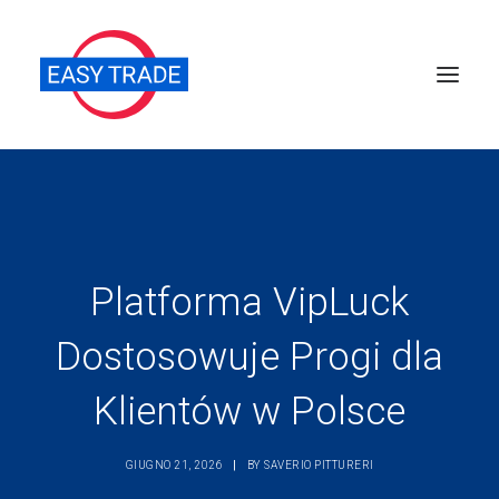
Perché sceglierci
Chi siamo
Servizi
Platforma VipLuck
News
Dostosowuje Progi dla
Pubblicazioni
Klientów w Polsce
Contatti
Ricerca
GIUGNO 21, 2026
|
BY
SAVERIO PITTURERI