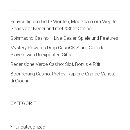
Eenvoudig om Lid te Worden, Moeizaam om Weg te
Gaan voor Nederland met X3bet Casino
Spinmacho Casino – Live-Dealer-Spiele und Features
Mystery Rewards Drop CasinOK Stuns Canada
Players with Unexpected Gifts
Recensione Verde Casino: Slot, Bonus e Ritiri
Boomerang Casino: Prelievi Rapidi e Grande Varietà
di Giochi
CATEGORIE
Uncategorized