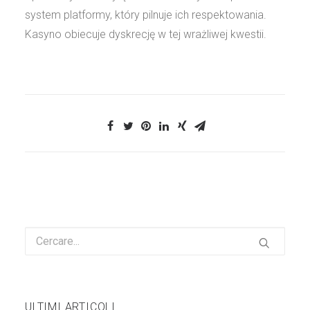
system platformy, który pilnuje ich respektowania.
Kasyno obiecuje dyskrecję w tej wrażliwej kwestii.
ULTIMI ARTICOLI