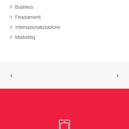
Business
Finaziamenti
Internazionalizzazione
Marketing