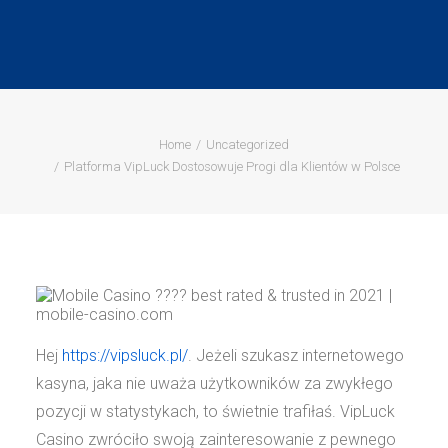
Home
Uncategorized
Platforma VipLuck Dostosowuje Progi dla Klientów w Polsce
Hej
https://vipsluck.pl/
. Jeżeli szukasz internetowego
kasyna, jaka nie uważa użytkowników za zwykłego
pozycji w statystykach, to świetnie trafiłaś. VipLuck
Casino zwróciło swoją zainteresowanie z pewnego