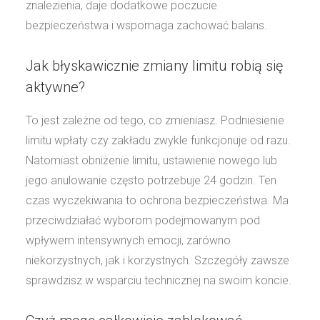
znalezienia, daje dodatkowe poczucie
bezpieczeństwa i wspomaga zachować balans.
Jak błyskawicznie zmiany limitu robią się
aktywne?
To jest zależne od tego, co zmieniasz. Podniesienie
limitu wpłaty czy zakładu zwykle funkcjonuje od razu.
Natomiast obniżenie limitu, ustawienie nowego lub
jego anulowanie często potrzebuje 24 godzin. Ten
czas wyczekiwania to ochrona bezpieczeństwa. Ma
przeciwdziałać wyborom podejmowanym pod
wpływem intensywnych emocji, zarówno
niekorzystnych, jak i korzystnych. Szczegóły zawsze
sprawdzisz w wsparciu technicznej na swoim koncie.