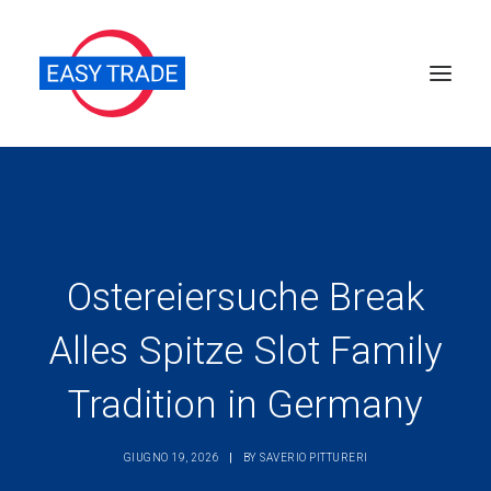
Perché sceglierci
Chi siamo
Servizi
Ostereiersuche Break
News
Alles Spitze Slot Family
Pubblicazioni
Tradition in Germany
Contatti
Ricerca
GIUGNO 19, 2026
|
BY
SAVERIO PITTURERI