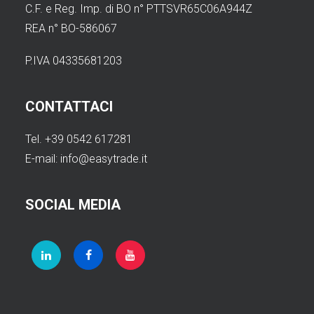
C.F. e Reg. Imp. di BO n° PTTSVR65C06A944Z
REA n° BO-586067
P.IVA 04335681203
CONTATTACI
Tel. +39 0542 617281
E-mail:
info@easytrade.it
SOCIAL MEDIA