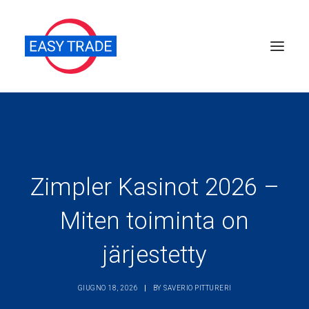
Perché sceglierci
Chi siamo
Servizi
Zimpler Kasinot 2026 –
News
Miten toiminta on
Pubblicazioni
järjestetty
Contatti
Ricerca
GIUGNO 18, 2026
|
BY
SAVERIO PITTURERI