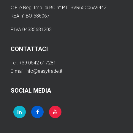
C.F. e Reg. Imp. di BO n° PTTSVR65C06A944Z
REA n° BO-586067
P.IVA 04335681203
CONTATTACI
Tel. +39 0542 617281
E-mail:
info@easytrade.it
SOCIAL MEDIA