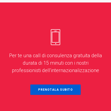
Per te una call di consulenza gratuita della
durata di 15 minuti con i nostri
professionisti dell'internazionalizzazione
PRENOTALA SUBITO