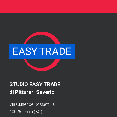
STUDIO EASY TRADE
di Pittureri Saverio
Via Giuseppe Dossetti 10
40026 Imola (BO)