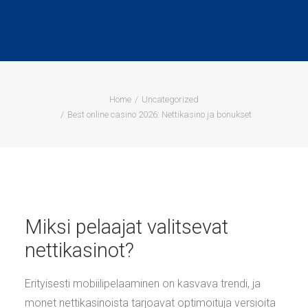
Home
Uncategorized
Best online casino 2026: Nettikasino ja bonukset
Miksi pelaajat valitsevat
nettikasinot?
Erityisesti mobiilipelaaminen on kasvava trendi, ja
monet nettikasinoista tarjoavat optimoituja versioita