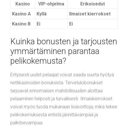
Kasino
VIP-ohjelma
Erikoisedut
Kasino A
Kyllä
Ilmaiset kierrokset
Kasino B
Ei
Ei
Kuinka bonusten ja tarjousten
ymmärtäminen parantaa
pelikokemusta?
Erityisesti uudet pelaajat voivat saada suurta hyötyä
nettikasinoiden bonuksista. Tervetulobonukset
tarjoavat erinomaisen mahdollisuuden aloittaa
pelaaminen helposti ja turvallisesti. Ilmaiskierrokset
voivat myös tuoda mukanaan lisävoittoja, mikä tekee
pelikokemuksesta entistä jännittävämpää ja
palkitsevampaa.