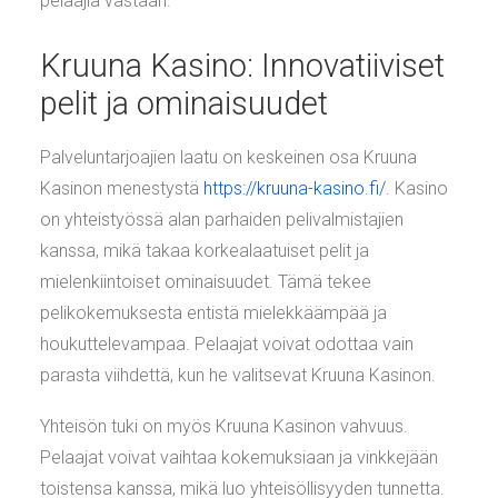
pelaajia vastaan.
Kruuna Kasino: Innovatiiviset
pelit ja ominaisuudet
Palveluntarjoajien laatu on keskeinen osa Kruuna
Kasinon menestystä
https://kruuna-kasino.fi/
. Kasino
on yhteistyössä alan parhaiden pelivalmistajien
kanssa, mikä takaa korkealaatuiset pelit ja
mielenkiintoiset ominaisuudet. Tämä tekee
pelikokemuksesta entistä mielekkäämpää ja
houkuttelevampaa. Pelaajat voivat odottaa vain
parasta viihdettä, kun he valitsevat Kruuna Kasinon.
Yhteisön tuki on myös Kruuna Kasinon vahvuus.
Pelaajat voivat vaihtaa kokemuksiaan ja vinkkejään
toistensa kanssa, mikä luo yhteisöllisyyden tunnetta.