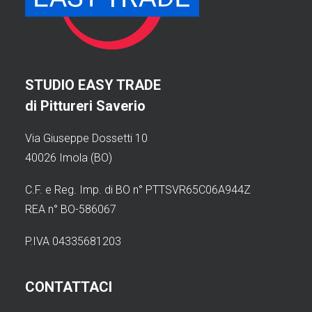
STUDIO EASY TRADE
di Pittureri Saverio
Via Giuseppe Dossetti 10
40026 Imola (BO)
C.F. e Reg. Imp. di BO n° PTTSVR65C06A944Z
REA n° BO-586067
P.IVA 04335681203
CONTATTACI