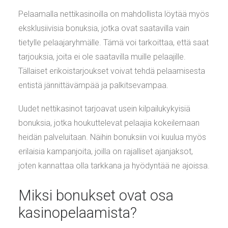
Pelaamalla nettikasinoilla on mahdollista löytää myös
eksklusiivisia bonuksia, jotka ovat saatavilla vain
tietylle pelaajaryhmälle. Tämä voi tarkoittaa, että saat
tarjouksia, joita ei ole saatavilla muille pelaajille.
Tällaiset erikoistarjoukset voivat tehdä pelaamisesta
entistä jännittävämpää ja palkitsevampaa.
Uudet nettikasinot tarjoavat usein kilpailukykyisiä
bonuksia, jotka houkuttelevat pelaajia kokeilemaan
heidän palveluitaan. Näihin bonuksiin voi kuulua myös
erilaisia kampanjoita, joilla on rajalliset ajanjaksot,
joten kannattaa olla tarkkana ja hyödyntää ne ajoissa.
Miksi bonukset ovat osa
kasinopelaamista?