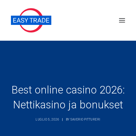
Perché sceglierci
Chi siamo
Servizi
Best online casino 2026:
News
Pubblicazioni
Nettikasino ja bonukset
Contatti
LUGLIO 5, 2026
|
BY
SAVERIO PITTURERI
Ricerca