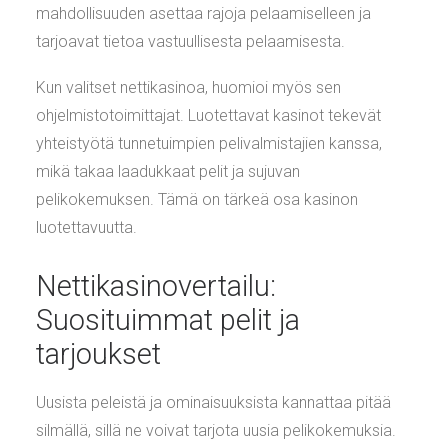
mahdollisuuden asettaa rajoja pelaamiselleen ja
tarjoavat tietoa vastuullisesta pelaamisesta.
Kun valitset nettikasinoa, huomioi myös sen
ohjelmistotoimittajat. Luotettavat kasinot tekevät
yhteistyötä tunnetuimpien pelivalmistajien kanssa,
mikä takaa laadukkaat pelit ja sujuvan
pelikokemuksen. Tämä on tärkeä osa kasinon
luotettavuutta.
Nettikasinovertailu:
Suosituimmat pelit ja
tarjoukset
Uusista peleistä ja ominaisuuksista kannattaa pitää
silmällä, sillä ne voivat tarjota uusia pelikokemuksia.