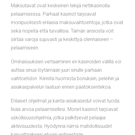
Maksutavat ovat keskeinen tekijä nettikasinolla
pelaamisessa. Parhaat kasinot tarjoavat
monipuolisesti erilaisia maksuvaihtoehtoja, jotka ovat
sekä nopeita että turvallisia. Tämän ansiosta voit
siirtää varoja sujuvasti ja keskittyä olennaiseen –
pelaamiseen.
Ominaisuuksien vertaaminen eri kasinoiden välillä voi
auttaa sinua löytämään juuri sinulle parhaan
vaihtoehdon. Kiinnitä huomiota bonuksiin, peleihin ja
asiakaspalvelun laatuun ennen päätöksentekoa.
Erilaiset ohjelmat ja kanta-asiakasedut voivat tuoda
lisää arvoa pelaamisellesi. Monet kasinot tarjoavat
uskollisuusohjelmia, jotka palkitsevat pelaajia
aktiivisuudesta. Hyödynnä nämä mahdollisuudet
kasvattaaksesi etujasi entisestään.