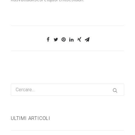
ULTIMI ARTICOLI