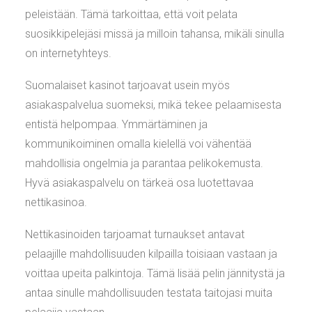
peleistään. Tämä tarkoittaa, että voit pelata
suosikkipelejäsi missä ja milloin tahansa, mikäli sinulla
on internetyhteys.
Suomalaiset kasinot tarjoavat usein myös
asiakaspalvelua suomeksi, mikä tekee pelaamisesta
entistä helpompaa. Ymmärtäminen ja
kommunikoiminen omalla kielellä voi vähentää
mahdollisia ongelmia ja parantaa pelikokemusta.
Hyvä asiakaspalvelu on tärkeä osa luotettavaa
nettikasinoa.
Nettikasinoiden tarjoamat turnaukset antavat
pelaajille mahdollisuuden kilpailla toisiaan vastaan ja
voittaa upeita palkintoja. Tämä lisää pelin jännitystä ja
antaa sinulle mahdollisuuden testata taitojasi muita