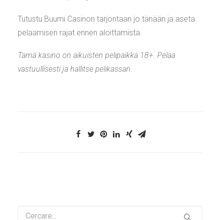
Tutustu Buumi Casinon tarjontaan jo tänään ja aseta
pelaamisen rajat ennen aloittamista.
Tämä kasino on aikuisten pelipaikka 18+. Pelaa
vastuullisesti ja hallitse pelikassan.