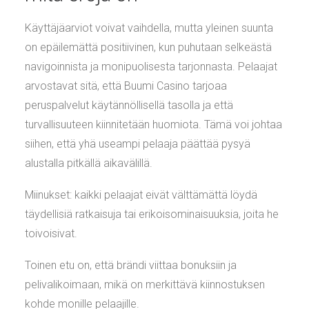
Käyttäjäarviot voivat vaihdella, mutta yleinen suunta
on epäilemättä positiivinen, kun puhutaan selkeästä
navigoinnista ja monipuolisesta tarjonnasta. Pelaajat
arvostavat sitä, että Buumi Casino tarjoaa
peruspalvelut käytännöllisellä tasolla ja että
turvallisuuteen kiinnitetään huomiota. Tämä voi johtaa
siihen, että yhä useampi pelaaja päättää pysyä
alustalla pitkällä aikavälillä.
Miinukset: kaikki pelaajat eivät välttämättä löydä
täydellisiä ratkaisuja tai erikoisominaisuuksia, joita he
toivoisivat.
Toinen etu on, että brändi viittaa bonuksiin ja
pelivalikoimaan, mikä on merkittävä kiinnostuksen
kohde monille pelaajille.