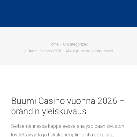
Home
Uncategorized
Buumi Casino 2026 – Aloita ja pelaa vastuullisesti
Buumi Casino vuonna 2026 –
brändin yleiskuvaus
Seitsemännessä kappaleessa analysoidaan sivuston
löydettävyyttä ja hakukoneoptimointia sekä sitä,