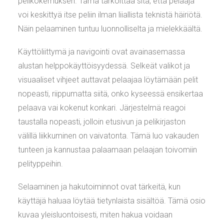
pelikokemuksen. Tämä tarkoittaa sitä, että pelaaja
voi keskittyä itse peliin ilman liiallista teknistä häiriötä.
Näin pelaaminen tuntuu luonnolliselta ja mielekkäältä.
Käyttöliittymä ja navigointi ovat avainasemassa
alustan helppokäyttöisyydessä. Selkeät valikot ja
visuaaliset vihjeet auttavat pelaajaa löytämään pelit
nopeasti, riippumatta siitä, onko kyseessä ensikertaa
pelaava vai kokenut konkari. Järjestelmä reagoi
taustalla nopeasti, jolloin etusivun ja pelikirjaston
välillä liikkuminen on vaivatonta. Tämä luo vakauden
tunteen ja kannustaa palaamaan pelaajan toivomiin
pelityppeihin.
Selaaminen ja hakutoiminnot ovat tärkeitä, kun
käyttäjä haluaa löytää tietynlaista sisältöä. Tämä osio
kuvaa yleisluontoisesti, miten hakua voidaan