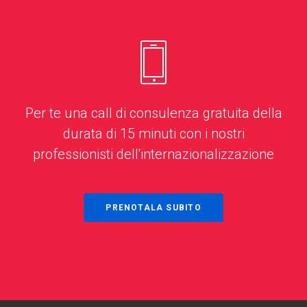
Per te una call di consulenza gratuita della
durata di 15 minuti con i nostri
professionisti dell'internazionalizzazione
PRENOTALA SUBITO