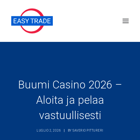
Perché sceglierci
Chi siamo
Servizi
Buumi Casino 2026 –
News
Aloita ja pelaa
Pubblicazioni
vastuullisesti
Contatti
Ricerca
LUGLIO 2, 2026
|
BY
SAVERIO PITTURERI