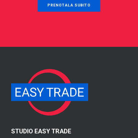
PRENOTALA SUBITO
STUDIO EASY TRADE