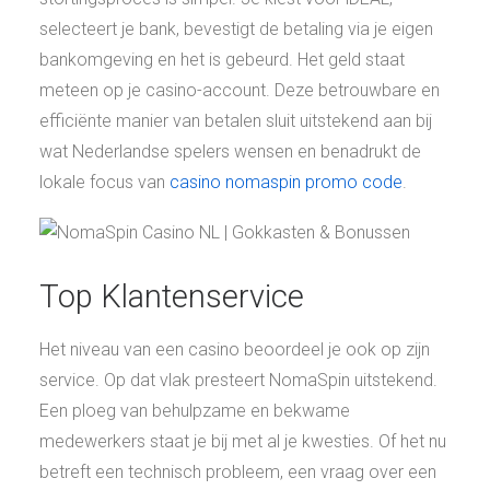
selecteert je bank, bevestigt de betaling via je eigen
bankomgeving en het is gebeurd. Het geld staat
meteen op je casino-account. Deze betrouwbare en
efficiënte manier van betalen sluit uitstekend aan bij
wat Nederlandse spelers wensen en benadrukt de
lokale focus van
casino nomaspin promo code
.
Top Klantenservice
Het niveau van een casino beoordeel je ook op zijn
service. Op dat vlak presteert NomaSpin uitstekend.
Een ploeg van behulpzame en bekwame
medewerkers staat je bij met al je kwesties. Of het nu
betreft een technisch probleem, een vraag over een