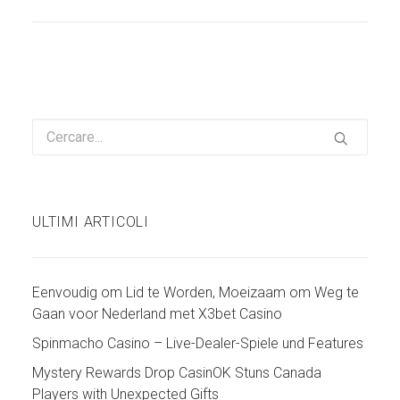
ULTIMI ARTICOLI
Eenvoudig om Lid te Worden, Moeizaam om Weg te
Gaan voor Nederland met X3bet Casino
Spinmacho Casino – Live-Dealer-Spiele und Features
Mystery Rewards Drop CasinOK Stuns Canada
Players with Unexpected Gifts