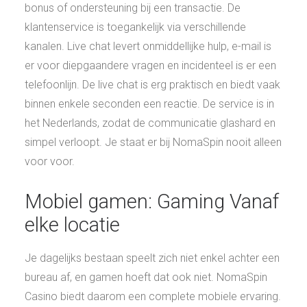
bonus of ondersteuning bij een transactie. De
klantenservice is toegankelijk via verschillende
kanalen. Live chat levert onmiddellijke hulp, e-mail is
er voor diepgaandere vragen en incidenteel is er een
telefoonlijn. De live chat is erg praktisch en biedt vaak
binnen enkele seconden een reactie. De service is in
het Nederlands, zodat de communicatie glashard en
simpel verloopt. Je staat er bij NomaSpin nooit alleen
voor voor.
Mobiel gamen: Gaming Vanaf
elke locatie
Je dagelijks bestaan speelt zich niet enkel achter een
bureau af, en gamen hoeft dat ook niet. NomaSpin
Casino biedt daarom een complete mobiele ervaring.