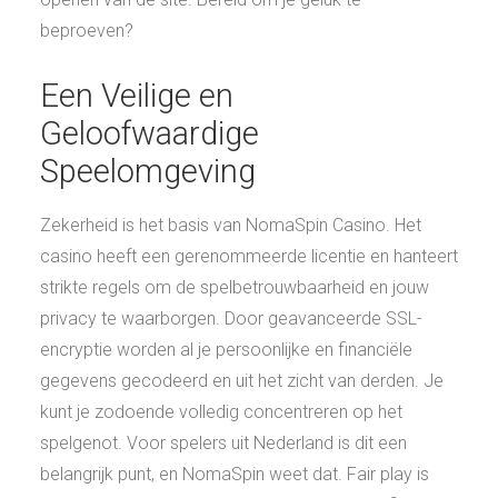
beproeven?
Een Veilige en
Geloofwaardige
Speelomgeving
Zekerheid is het basis van NomaSpin Casino. Het
casino heeft een gerenommeerde licentie en hanteert
strikte regels om de spelbetrouwbaarheid en jouw
privacy te waarborgen. Door geavanceerde SSL-
encryptie worden al je persoonlijke en financiële
gegevens gecodeerd en uit het zicht van derden. Je
kunt je zodoende volledig concentreren op het
spelgenot. Voor spelers uit Nederland is dit een
belangrijk punt, en NomaSpin weet dat. Fair play is