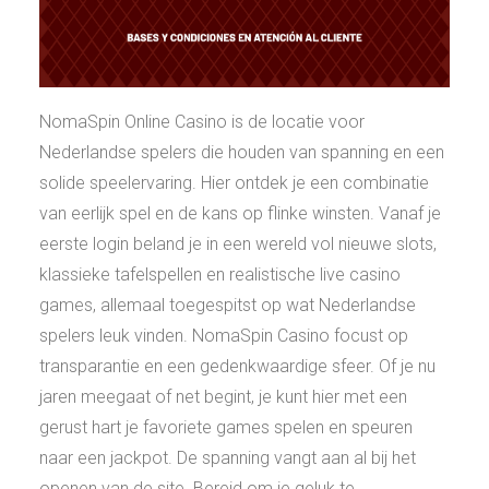
NomaSpin Online Casino is de locatie voor
Nederlandse spelers die houden van spanning en een
solide speelervaring. Hier ontdek je een combinatie
van eerlijk spel en de kans op flinke winsten. Vanaf je
eerste login beland je in een wereld vol nieuwe slots,
klassieke tafelspellen en realistische live casino
games, allemaal toegespitst op wat Nederlandse
spelers leuk vinden. NomaSpin Casino focust op
transparantie en een gedenkwaardige sfeer. Of je nu
jaren meegaat of net begint, je kunt hier met een
gerust hart je favoriete games spelen en speuren
naar een jackpot. De spanning vangt aan al bij het
openen van de site. Bereid om je geluk te