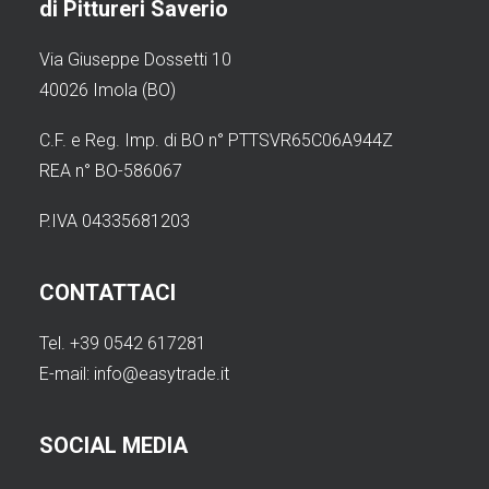
di Pittureri Saverio
Via Giuseppe Dossetti 10
40026 Imola (BO)
C.F. e Reg. Imp. di BO n° PTTSVR65C06A944Z
REA n° BO-586067
P.IVA 04335681203
CONTATTACI
Tel. +39 0542 617281
E-mail:
info@easytrade.it
SOCIAL MEDIA