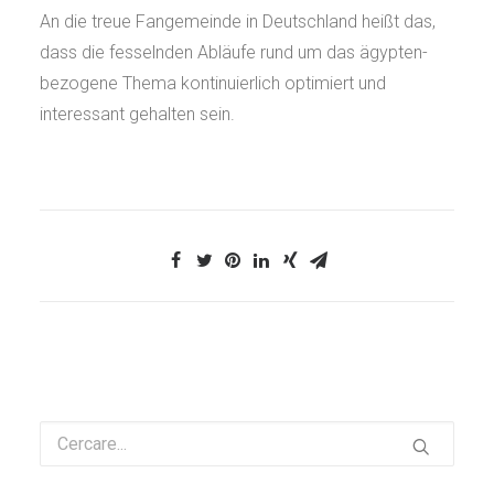
An die treue Fangemeinde in Deutschland heißt das,
dass die fesselnden Abläufe rund um das ägypten-
bezogene Thema kontinuierlich optimiert und
interessant gehalten sein.