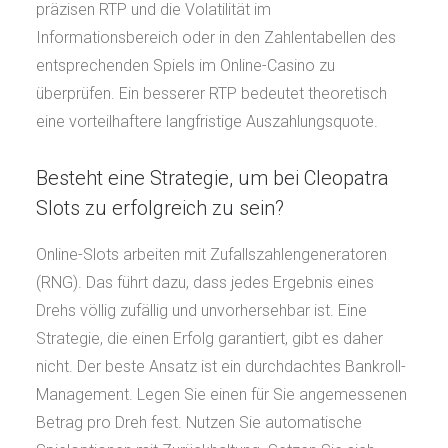
präzisen RTP und die Volatilität im
Informationsbereich oder in den Zahlentabellen des
entsprechenden Spiels im Online-Casino zu
überprüfen. Ein besserer RTP bedeutet theoretisch
eine vorteilhaftere langfristige Auszahlungsquote.
Besteht eine Strategie, um bei Cleopatra
Slots zu erfolgreich zu sein?
Online-Slots arbeiten mit Zufallszahlengeneratoren
(RNG). Das führt dazu, dass jedes Ergebnis eines
Drehs völlig zufällig und unvorhersehbar ist. Eine
Strategie, die einen Erfolg garantiert, gibt es daher
nicht. Der beste Ansatz ist ein durchdachtes Bankroll-
Management. Legen Sie einen für Sie angemessenen
Betrag pro Dreh fest. Nutzen Sie automatische