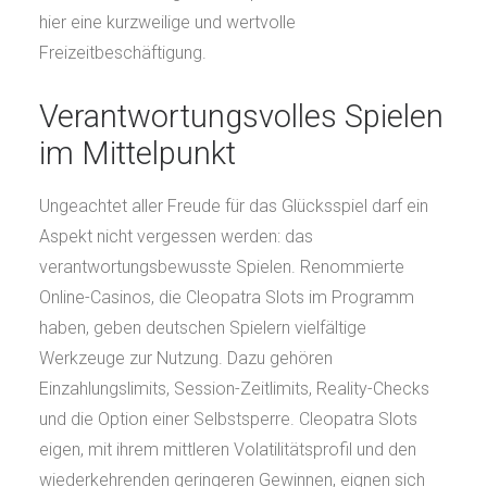
hier eine kurzweilige und wertvolle
Freizeitbeschäftigung.
Verantwortungsvolles Spielen
im Mittelpunkt
Ungeachtet aller Freude für das Glücksspiel darf ein
Aspekt nicht vergessen werden: das
verantwortungsbewusste Spielen. Renommierte
Online-Casinos, die Cleopatra Slots im Programm
haben, geben deutschen Spielern vielfältige
Werkzeuge zur Nutzung. Dazu gehören
Einzahlungslimits, Session-Zeitlimits, Reality-Checks
und die Option einer Selbstsperre. Cleopatra Slots
eigen, mit ihrem mittleren Volatilitätsprofil und den
wiederkehrenden geringeren Gewinnen, eignen sich