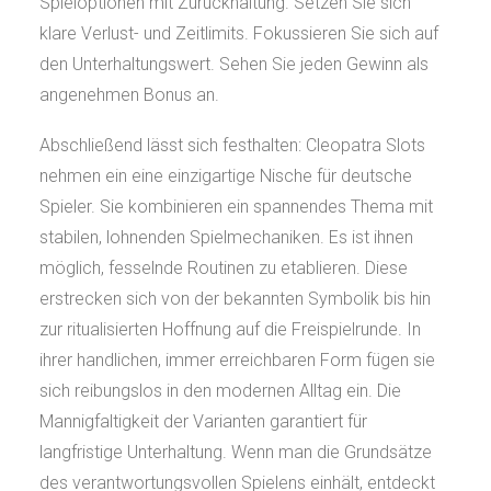
Spieloptionen mit Zurückhaltung. Setzen Sie sich
klare Verlust- und Zeitlimits. Fokussieren Sie sich auf
den Unterhaltungswert. Sehen Sie jeden Gewinn als
angenehmen Bonus an.
Abschließend lässt sich festhalten: Cleopatra Slots
nehmen ein eine einzigartige Nische für deutsche
Spieler. Sie kombinieren ein spannendes Thema mit
stabilen, lohnenden Spielmechaniken. Es ist ihnen
möglich, fesselnde Routinen zu etablieren. Diese
erstrecken sich von der bekannten Symbolik bis hin
zur ritualisierten Hoffnung auf die Freispielrunde. In
ihrer handlichen, immer erreichbaren Form fügen sie
sich reibungslos in den modernen Alltag ein. Die
Mannigfaltigkeit der Varianten garantiert für
langfristige Unterhaltung. Wenn man die Grundsätze
des verantwortungsvollen Spielens einhält, entdeckt