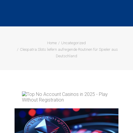
Home
Uncategorized
Cleopatra Slots liefern aufregende Routinen für Spieler aus
Deutschland