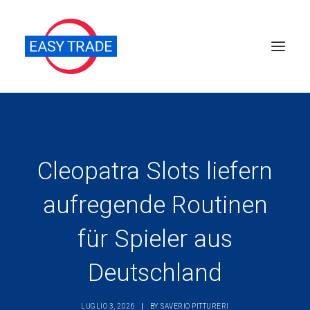
Perché sceglierci
Chi siamo
Cleopatra Slots liefern
Servizi
aufregende Routinen
News
Pubblicazioni
für Spieler aus
Contatti
Deutschland
Ricerca
LUGLIO 3, 2026
|
BY
SAVERIO PITTURERI