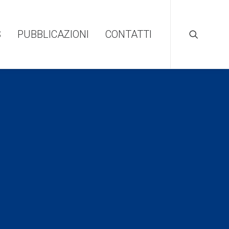
S
PUBBLICAZIONI
CONTATTI