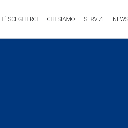
HÉ SCEGLIERCI
CHI SIAMO
SERVIZI
NEW