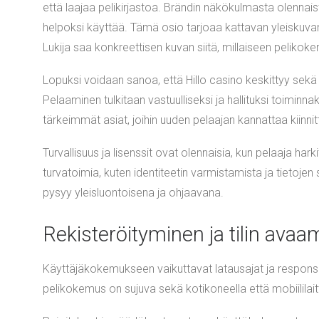
että laajaa pelikirjastoa. Brändin näkökulmasta olennaist
helpoksi käyttää. Tämä osio tarjoaa kattavan yleiskuvan sii
Lukija saa konkreettisen kuvan siitä, millaiseen peliko
Lopuksi voidaan sanoa, että Hillo casino keskittyy sek
Pelaaminen tulkitaan vastuulliseksi ja hallituksi toiminna
tärkeimmät asiat, joihin uuden pelaajan kannattaa kiinni
Turvallisuus ja lisenssit ovat olennaisia, kun pelaaja har
turvatoimia, kuten identiteetin varmistamista ja tietoje
pysyy yleisluontoisena ja ohjaavana.
Rekisteröityminen ja tilin avaa
Käyttäjäkokemukseen vaikuttavat latausajat ja responsi
pelikokemus on sujuva sekä kotikoneella että mobiililaitt