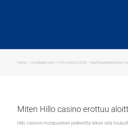
Home
Uncategorized
Hill o casino 2026 – käyttäjäkokemuksen ta
Miten Hillo casino erottuu alo
Hillo casinon monipuolinen pelikenttä tekee siitä houku