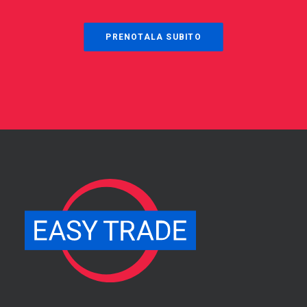
PRENOTALA SUBITO