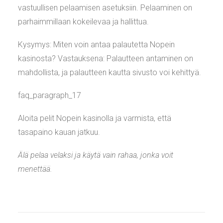
vastuullisen pelaamisen asetuksiin. Pelaaminen on
parhaimmillaan kokeilevaa ja hallittua.
Kysymys: Miten voin antaa palautetta Nopein
kasinosta? Vastauksena: Palautteen antaminen on
mahdollista, ja palautteen kautta sivusto voi kehittyä.
faq_paragraph_17
Aloita pelit Nopein kasinolla ja varmista, että
tasapaino kauan jatkuu.
Älä pelaa velaksi ja käytä vain rahaa, jonka voit
menettää.