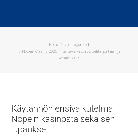
Home
Uncategorized
Nopein Casino 2026 – Kattava katsaus pelitarjontaan ja
kokemuksiin
Käytännön ensivaikutelma
Nopein kasinosta sekä sen
lupaukset