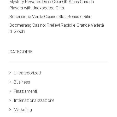
Mystery Rewards Drop CasinOK Stuns Canada
Players with Unexpected Gifts
Recensione Verde Casino: Slot, Bonus e Ritiri
Boomerang Casino: Prelievi Rapidi e Grande Varietà
di Giochi
CATEGORIE
Uncategorized
Business
Finaziamenti
Internazionalizzazione
Marketing